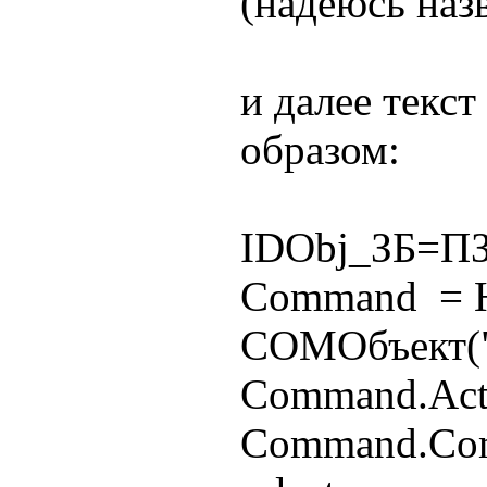
(надеюсь назв
и далее текс
образом:
IDObj_ЗБ=ПЗ
Command = 
COMОбъект(
Command.Acti
Command.Co