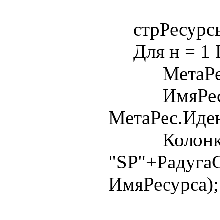
стрРесурсыД
Для н = 1 П
МетаРес = 
ИмяРесу
МетаРес.Иде
Колонка
"SP"+РадугаС
ИмяРесурса);