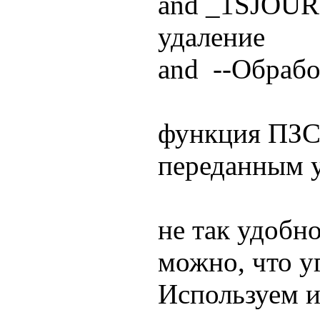
and _1SJOUR
удаление
and --Обрабо
функция ПЗС
переданным 
не так удобно
можно, что у
Используем и