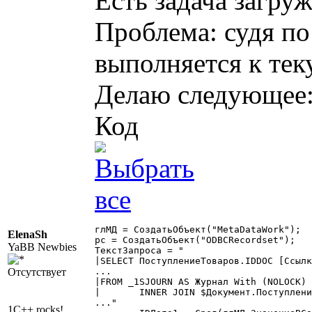
Есть задача загру
Проблема: судя по
выполняется к тек
Делаю следующее
Код
глМД = СоздатьОбъект("MetaDataWork");

ElenaSh
рс = СоздатьОбъект("ODBCRecordset");

YaBB Newbies
ТекстЗапроса = "

|SELECT ПоступлениеТоваров.IDDOC [Ссылк
Отсутствует
...

|FROM _1SJOURN AS Журнал With (NOLOCK)

|	INNER JOIN $Документ.ПоступлениеТоваров AS ПоступлениеТоваров With (NOLOCK) ON Журнал.IDDOC = ПоступлениеТоваров.IDDOC

..."

1C++ rocks!