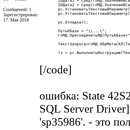
	IDДата1 = Сред(глМД.ЗначениеВСамуюДлиннуюСтрокуБД(Дата1),2,8);

	IDДата2 = Сред(глМД.ЗначениеВСамуюДлиннуюСтрокуБД(Дата2),2,8);

Сообщений: 1
	рс.УстановитьТекстовыйПараметр("Дата1", Дата1);

	рс.УстановитьТекстовыйПараметр("Дата2", Дата2);

Зарегистрирован:
17. Мая 2018
	рс.Отладка();

	ПутьКБазе = "\\...\";

	глМД.ПрисоединитьМД(ПутьКБазе+"1Cv7.md");

	ТекстЗапроса=глМД.ОбрМетаСКЛ(ТекстЗапроса);

	тз = рс.ВыполнитьИнструкцию(ТекстЗапроса); 

[/code]
ошибка: State 42S2
SQL Server Driver
'sp35986'. - это п