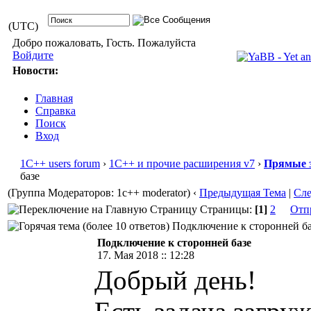
(UTC)
Добро пожаловать, Гость. Пожалуйста
Войдите
Новости:
Главная
Справка
Поиск
Вход
1С++ users forum
›
1С++ и прочие расширения v7
›
Прямые 
базе
(Группа Модераторов: 1c++ moderator)
‹
Предыдущая Тема
|
Сл
Страницы:
[1]
2
Отп
Подключение к сторонней баз
Подключение к сторонней базе
17. Мая 2018 :: 12:28
Добрый день!