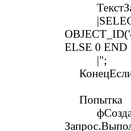
ТекстЗапро
|SELECT
OBJECT_ID('d
ELSE 0 END
|";
КонецЕсли
Попытка
фСоздава
Запрос.Выпо