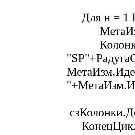
Для н = 1 П
МетаИзм = 
Колонка
"SP"+Радуга
МетаИзм.Иден
"+МетаИзм.И
сзКолонки.До
КонецЦикл