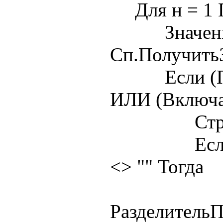
Для н = 1 П
Значение 
Сп.ПолучитьЗ
Если (Пуст
ИЛИ (Включа
Стр = Стр
Если Разд
<> "" Тогда
Стр =
Разделитель