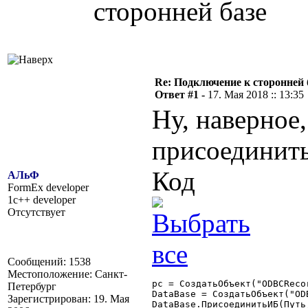
сторонней базе
Re: Подключение к сторонней 
Ответ #1 -
17. Мая 2018 :: 13:35
Ну, наверное,
присоединить
Код
АЛьФ
FormEx developer
1c++ developer
Отсутствует
Сообщений: 1538
Местоположение: Санкт-
рс = СоздатьОбъект("ODBCRecor
Петербург
DataBase = СоздатьОбъект("ODB
Зарегистрирован: 19. Мая
DataBase.ПрисоединитьИБ(Путь,