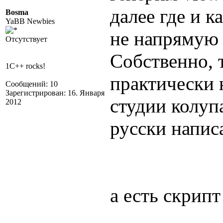
далее где и к
Bosma
YaBB Newbies
не напрямую 
Отсутствует
Собственно, 
1C++ rocks!
практически 
Сообщений: 10
Зарегистрирован: 16. Января
студии колуп
2012
русски напис
а есть скрипт