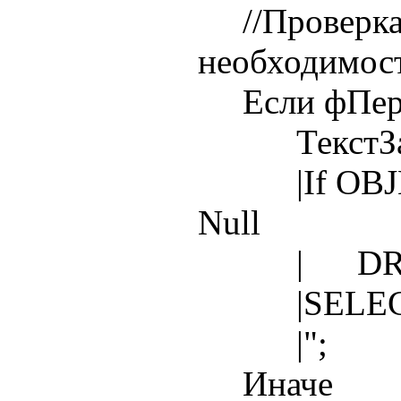
//Проверка 
необходимос
Если фПерес
ТекстЗапро
|If OBJECT_
Null
| DROP 
|SELECT
|";
Иначе