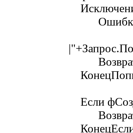
Исключен
Ошибка(Те
|"+Запрос.П
Возврат 
КонецПопы
Если фСозда
Возврат 
КонецЕсли