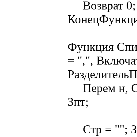
Возврат 0;
КонецФункц
Функция Спи
= ",", Включ
РазделительП
Перем н, Ст
Зпт;
Стр = ""; Зп