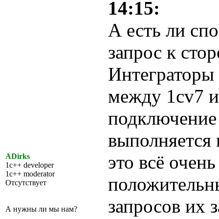
14:15:
А есть ли сп
запрос к стор
Интеграторы
между 1cv7 и
подключение 
выполняется 
это всё очен
ADirks
1c++ developer
1c++ moderator
положительн
Отсутствует
запросов их 
А нужны ли мы нам?