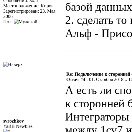
Сообщений: 3051
базой данных 
Местоположение: Киров
Зарегистрирован: 23. Мая
2. сделать то
2006
Пол:
Альф - Прис
Re: Подключение к сторонней 
Ответ #4 -
01. Октября 2018 :: 1
А есть ли сп
к сторонней б
Интеграторы
svrozhkov
между 1cv7 и
YaBB Newbies