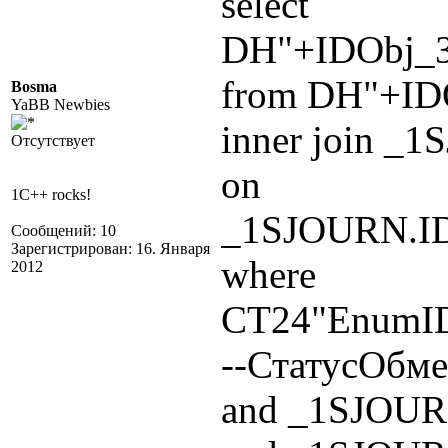
select
DH"+IDObj_
from DH"+ID
Bosma
YaBB Newbies
inner join _
Отсутствует
on
1C++ rocks!
_1SJOURN.I
Сообщений: 10
Зарегистрирован: 16. Января
where
2012
СТ24"EnumID
--СтатусОбм
and _1SJOUR