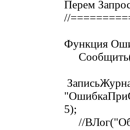
Перем Запрос
//========
Функция Оши
Сообщить(ст
ЗаписьЖурна
"ОшибкаПри
5);
//ВЛог("Общ