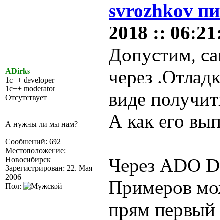
svrozhkov пи
2018 :: 06:21
Допустим, са
через .Отладк
ADirks
1c++ developer
1c++ moderator
виде получить
Отсутствует
А как его вы
А нужны ли мы нам?
Сообщений: 692
Местоположение:
Через ADO D
Новосибирск
Зарегистрирован: 22. Мая
2006
Примеров мо
Пол:
прям первый 