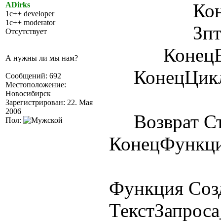
КонецЕ
ADirks
1c++ developer
1c++ moderator
Зпт = Ра
Отсутствует
КонецЕс
А нужны ли мы нам?
КонецЦикл
Сообщений: 692
Местоположение:
Новосибирск
Зарегистрирован: 22. Мая
2006
Возврат Ст
Пол:
КонецФункц
Функция Соз
ТекстЗапроса