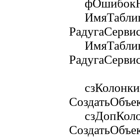
фОшибокНе
ИмяТаблиц
РадугаСерви
ИмяТаблиц
РадугаСерви
сзКолонки
СоздатьОбъек
сзДопКолон
СоздатьОбъек