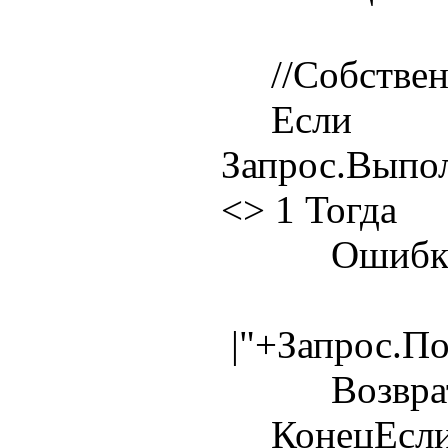
//Собственн
Если
Запрос.Выпо
<> 1 Тогда
Ошибка(Те
|"+Запрос.П
Возврат 
КонецЕсли