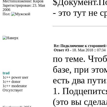
$Документ.П
Местоположение: Киров
Зарегистрирован: 23. Мая
- это тут не 
2006
Пол:
Re: Подключение к сторонней 
Ответ #3 -
18. Мая 2018 :: 07:34
по теме. Что
базе, при это
trad
есть два пути
1c++ power user
1c++ donor
1c++ moderator
1. Подцепитс
Отсутствует
(это вы сдела