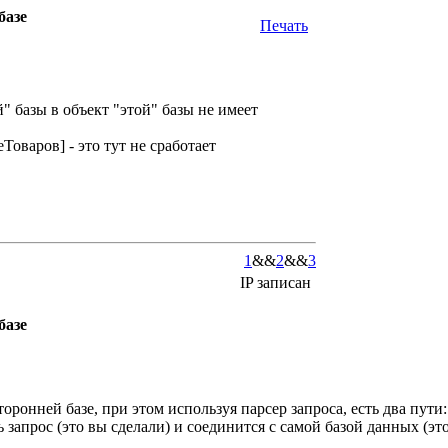
базе
Печать
" базы в объект "этой" базы не имеет
оваров] - это тут не сработает
1
&&
2
&&
3
IP записан
базе
торонней базе, при этом используя парсер запроса, есть два пути:
 запрос (это вы сделали) и соединится с самой базой данных (эт