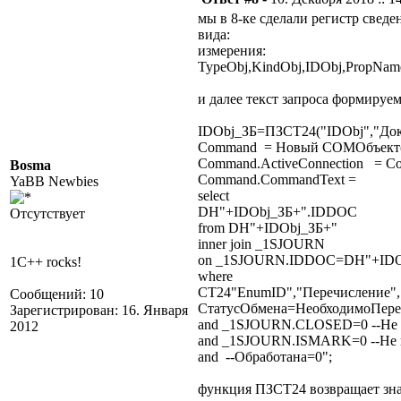
мы в 8-ке сделали регистр сведе
вида:
измерения:
TypeObj,KindObj,IDObj,PropName
и далее текст запроса формируем
IDObj_ЗБ=ПЗСТ24("IDObj","Док
Command = Новый COMОбъект
Command.ActiveConnection = Con
Bosma
Command.CommandText =
YaBB Newbies
select
DH"+IDObj_ЗБ+".IDDOC
Отсутствует
from DH"+IDObj_ЗБ+"
inner join _1SJOURN
on _1SJOURN.IDDOC=DH"+IDO
1C++ rocks!
where
СТ24"EnumID","Перечисление","
Сообщений: 10
СтатусОбмена=НеобходимоПере
Зарегистрирован: 16. Января
and _1SJOURN.CLOSED=0 --Не 
2012
and _1SJOURN.ISMARK=0 --Не п
and --Обработана=0";
функция ПЗСТ24 возвращает зн