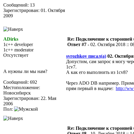
Сообщений: 13
Зарегистрирован: 01. Октября
2009
ADirks
Re: Подключение к сторонней 
1c++ developer
Ответ #7 -
02. Октября 2018 :: 0
1c++ moderator
Отсутствует
svrozhkov писал(а)
02. Октября 
Допустим, сам запрос я могу чер
1cv7.
А нужны ли мы нам?
А как его выполнить из 1cv8?
Сообщений: 692
Через ADO DB например. Приме
Местоположение:
прям первый в выдаче:
http://w
Новосибирск
Зарегистрирован: 22. Мая
2006
Пол:
Re: Подключение к сторонней 
Ответ #8 -
10. Декабря 2018 :: 1