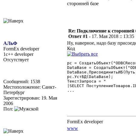
сторонней базе
Re: Подключение к сторонней 
Ответ #1 -
17. Мая 2018 :: 13:35
Ну, наверное, надо базу присоед
АЛьФ
Код
FormEx developer
1c++ developer
Отсутствует
рс = СоздатьОбъект("ODBCRecor
DataBase = СоздатьОбъект("ODB
DataBase.ПрисоединитьИБ(Путь,
рс.УстБД(DataBase);

Сообщений: 1538
ТекстЗапроса = "

|SELECT ПоступлениеТоваров.I
Местоположение: Санкт-
...

Петербург
Зарегистрирован: 19. Мая
2006
Пол:
FormEx developer
www