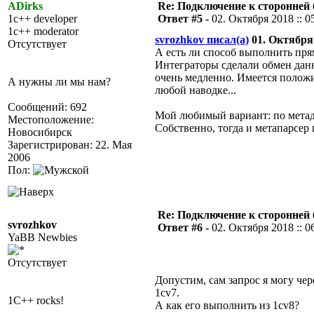
ADirks
Re: Подключение к сторонней 
1c++ developer
Ответ #5 -
02. Октября 2018 :: 0
1c++ moderator
svrozhkov писал(а)
01. Октября 
Отсутствует
А есть ли способ выполнить прям
Интеграторы сделали обмен данн
очень медленно. Имеется положи
А нужны ли мы нам?
любой наводке...
Сообщений: 692
Мой любимый вариант: по метада
Местоположение:
Собственно, тогда и метапарсер 
Новосибирск
Зарегистрирован: 22. Мая
2006
Пол:
Re: Подключение к сторонней 
svrozhkov
Ответ #6 -
02. Октября 2018 :: 0
YaBB Newbies
Отсутствует
Допустим, сам запрос я могу чер
1cv7.
1C++ rocks!
А как его выполнить из 1cv8?