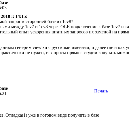
базе
5:03
2018 :: 14:15:
ой запрос к сторонней базе из 1cv8?
ыми между 1cv7 и 1cv8 через OLE подключение к базе 1cv7 и та
тельный опыт ускорения штатных запросов их заменой на прямые.
нным генерим view'хи с русскими именами, и далее где и как у
практически не нужен, и запросы прямо в студии колупать можно
базе
Печать
6:21
ез .Отладка(1) уже в готовом виде получить в базе