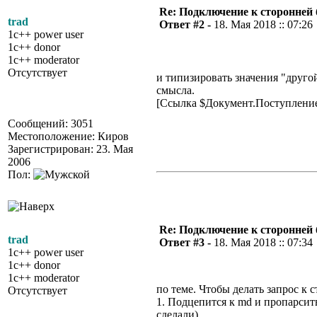
Re: Подключение к сторонней 
trad
Ответ #2 -
18. Мая 2018 :: 07:26
1c++ power user
1c++ donor
1c++ moderator
Отсутствует
и типизировать значения "другой
смысла.
[Ссылка $Документ.ПоступлениеТ
Сообщений: 3051
Местоположение: Киров
Зарегистрирован: 23. Мая
2006
Пол:
Re: Подключение к сторонней 
trad
Ответ #3 -
18. Мая 2018 :: 07:34
1c++ power user
1c++ donor
1c++ moderator
по теме. Чтобы делать запрос к с
Отсутствует
1. Подцепится к md и пропарсить
сделали)