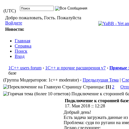
(UTC)
Добро пожаловать, Гость. Пожалуйста
Войдите
Новости:
Главная
Справка
Поиск
Вход
1С++ users forum
›
1С++ и прочие расширения v7
›
Прямые 
базе
(Группа Модераторов: 1c++ moderator)
‹
Предыдущая Тема
|
Сл
Страницы:
[1]
2
Отп
Подключение к сторонней баз
Подключение к сторонней базе
17. Мая 2018 :: 12:28
Добрый день!
Есть задача загружать данные из
Проблема: судя по ругани на име
Делаю следующее: