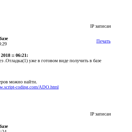
IP записан
базе
Печать
8:29
2018 :: 06:21:
ез .Отладка(1) уже в готовом виде получить в базе
ров можно найти.
ww.script-coding.com/ADO.html
IP записан
базе
4:24