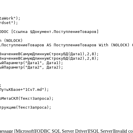
aWork");

dset");

DDOC [Ссылка $Документ.ПоступлениеТоваров]

 (NOLOCK)

message [Microsoft][ODBC SQL Server Driver][SQL Server]Invalid co