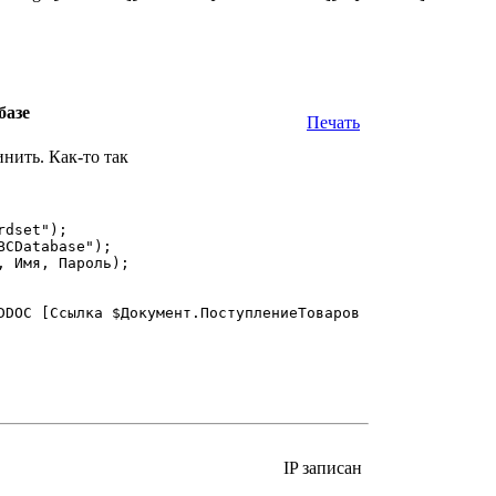
базе
Печать
инить. Как-то так
dset");

CDatabase");

 Имя, Пароль);

DDOC [Ссылка $Документ.ПоступлениеТоваров]

IP записан