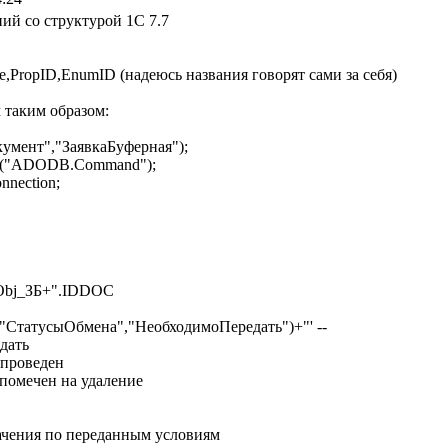
ний со структурой 1С 7.7
,PropID,EnumID (надеюсь названия говорят сами за себя)
 таким образом:
умент","ЗаявкаБуферная");
("ADODB.Command");
nection;
bj_ЗБ+".IDDOC
СтатусыОбмена","НеобходимоПередать")+"' --
дать
проведен
омечен на удаление
ачения по переданным условиям