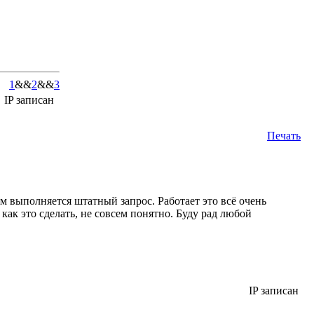
1
&&
2
&&
3
IP записан
Печать
м выполняется штатный запрос. Работает это всё очень
ак это сделать, не совсем понятно. Буду рад любой
IP записан