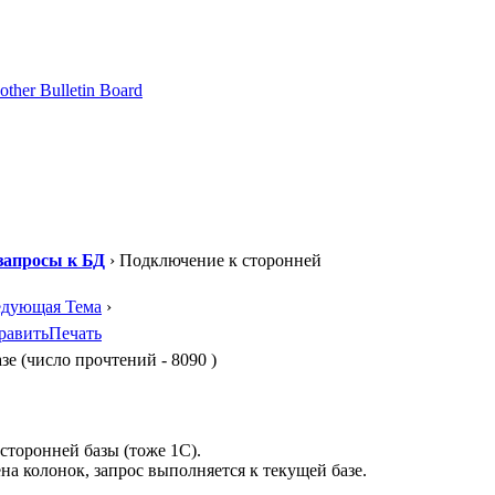
запросы к БД
› Подключение к сторонней
едующая Тема
›
равить
Печать
е (число прочтений - 8090 )
 сторонней базы (тоже 1С).
на колонок, запрос выполняется к текущей базе.