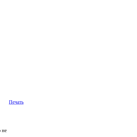
Печать
о не