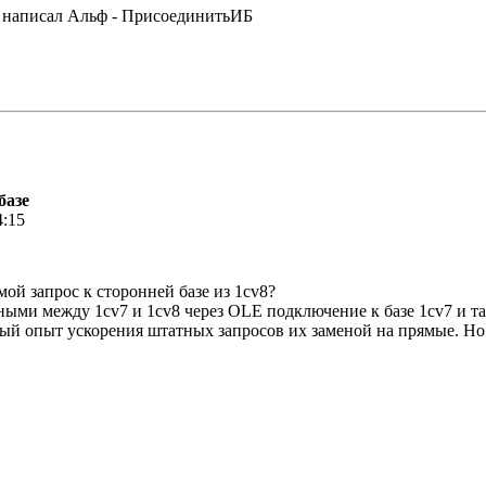
Как написал Альф - ПрисоединитьИБ
базе
4:15
ой запрос к сторонней базе из 1cv8?
ыми между 1cv7 и 1cv8 через OLE подключение к базе 1cv7 и та
й опыт ускорения штатных запросов их заменой на прямые. Но к