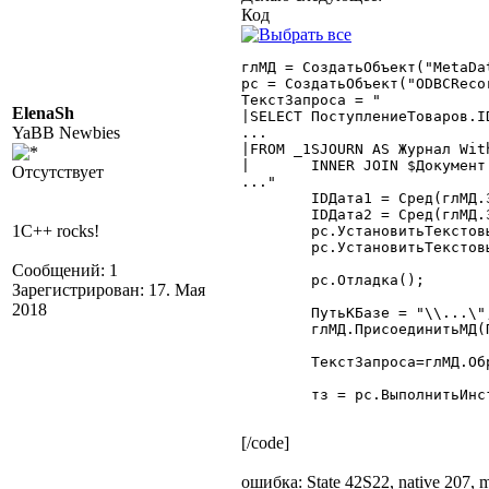
Код
глМД = СоздатьОбъект("MetaDat
рс = СоздатьОбъект("ODBCRecor
ТекстЗапроса = "

ElenaSh
|SELECT ПоступлениеТоваров.I
YaBB Newbies
...

|FROM _1SJOURN AS Журнал With
|	INNER JOIN $Документ.ПоступлениеТоваров AS ПоступлениеТоваров With (NOLOCK) ON Журнал.IDDOC = ПоступлениеТоваров.IDDOC

Отсутствует
..."

	IDДата1 = Сред(глМД.ЗначениеВСамуюДлиннуюСтрокуБД(Дата1),2,8);

	IDДата2 = Сред(глМД.ЗначениеВСамуюДлиннуюСтрокуБД(Дата2),2,8);

1C++ rocks!
	рс.УстановитьТекстовыйПараметр("Дата1", Дата1);

	рс.УстановитьТекстовыйПараметр("Дата2", Дата2);

Сообщений: 1
	рс.Отладка();

Зарегистрирован: 17. Мая
2018
	ПутьКБазе = "\\...\";

	глМД.ПрисоединитьМД(ПутьКБазе+"1Cv7.md");

	ТекстЗапроса=глМД.ОбрМетаСКЛ(ТекстЗапроса);

	тз = рс.ВыполнитьИнструкцию(ТекстЗапроса); 

[/code]
ошибка: State 42S22, native 207, 