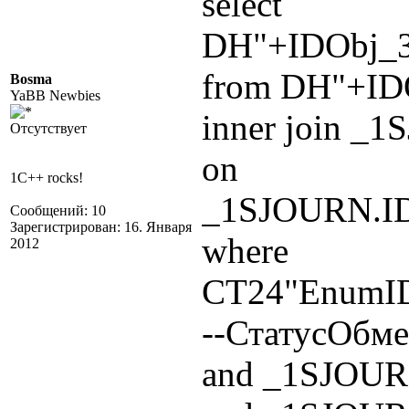
select
DH"+IDObj_
from DH"+ID
Bosma
YaBB Newbies
inner join _
Отсутствует
on
1C++ rocks!
_1SJOURN.I
Сообщений: 10
Зарегистрирован: 16. Января
where
2012
СТ24"EnumID
--СтатусОбм
and _1SJOUR