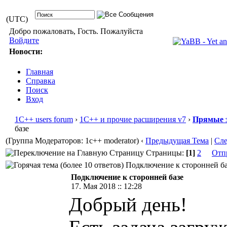
(UTC)
Добро пожаловать, Гость. Пожалуйста
Войдите
Новости:
Главная
Справка
Поиск
Вход
1С++ users forum
›
1С++ и прочие расширения v7
›
Прямые 
базе
(Группа Модераторов: 1c++ moderator)
‹
Предыдущая Тема
|
Сл
Страницы:
[1]
2
Отп
Подключение к сторонней баз
Подключение к сторонней базе
17. Мая 2018 :: 12:28
Добрый день!