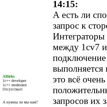
14:15:
А есть ли сп
запрос к стор
Интеграторы
между 1cv7 и
подключение 
выполняется 
это всё очен
ADirks
1c++ developer
1c++ moderator
положительн
Отсутствует
запросов их 
А нужны ли мы нам?