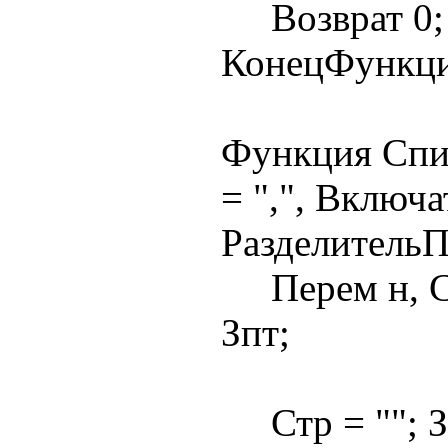
Возврат 0;
КонецФункц
Функция Спи
= ",", Включ
РазделительП
Перем н, Ст
Зпт;
Стр = ""; Зп