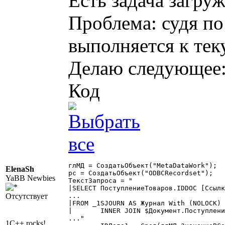
Есть задача загру
Проблема: судя по
выполняется к тек
Делаю следующее
Код
глМД = СоздатьОбъект("MetaDataWork");

ElenaSh
рс = СоздатьОбъект("ODBCRecordset");

YaBB Newbies
ТекстЗапроса = "

|SELECT ПоступлениеТоваров.IDDOC [Ссылк
Отсутствует
...

|FROM _1SJOURN AS Журнал With (NOLOCK)

|	INNER JOIN $Документ.ПоступлениеТоваров AS ПоступлениеТоваров With (NOLOCK) ON Журнал.IDDOC = ПоступлениеТоваров.IDDOC

..."

1C++ rocks!