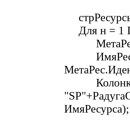
стрРесурсыД
Для н = 1 П
МетаРес = 
ИмяРесу
МетаРес.Иде
Колонка
"SP"+РадугаС
ИмяРесурса);