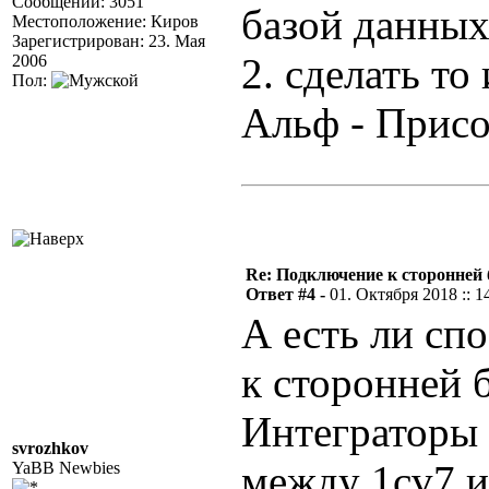
Сообщений: 3051
базой данных 
Местоположение: Киров
Зарегистрирован: 23. Мая
2. сделать то
2006
Пол:
Альф - Прис
Re: Подключение к сторонней 
Ответ #4 -
01. Октября 2018 :: 1
А есть ли сп
к сторонней б
Интеграторы
svrozhkov
между 1cv7 и
YaBB Newbies