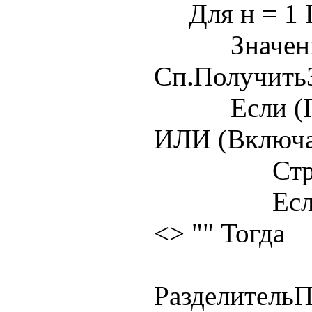
Для н = 1 П
Значение 
Сп.ПолучитьЗ
Если (Пуст
ИЛИ (Включа
Стр = Стр
Если Разд
<> "" Тогда
Стр =
Разделитель