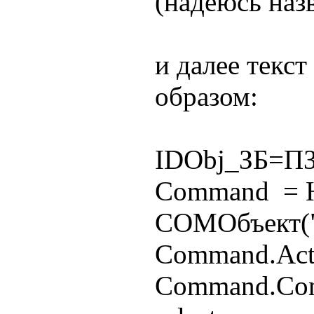
(надеюсь назв
и далее текс
образом:
IDObj_ЗБ=ПЗ
Command = 
COMОбъект(
Command.Acti
Command.Co