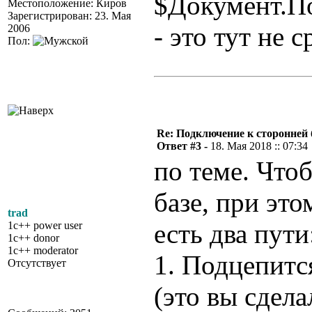
$Документ.П
Местоположение: Киров
Зарегистрирован: 23. Мая
- это тут не 
2006
Пол:
Re: Подключение к сторонней 
Ответ #3 -
18. Мая 2018 :: 07:34
по теме. Что
базе, при это
trad
есть два пути
1c++ power user
1c++ donor
1c++ moderator
1. Подцепитс
Отсутствует
(это вы сдела