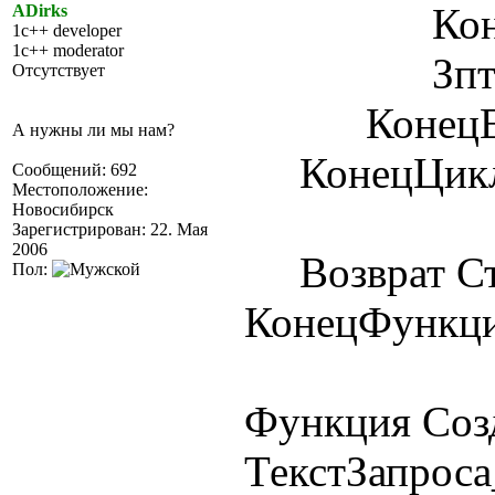
КонецЕ
ADirks
1c++ developer
1c++ moderator
Зпт = Ра
Отсутствует
КонецЕс
А нужны ли мы нам?
КонецЦикл
Сообщений: 692
Местоположение:
Новосибирск
Зарегистрирован: 22. Мая
2006
Возврат Ст
Пол:
КонецФункц
Функция Соз
ТекстЗапроса