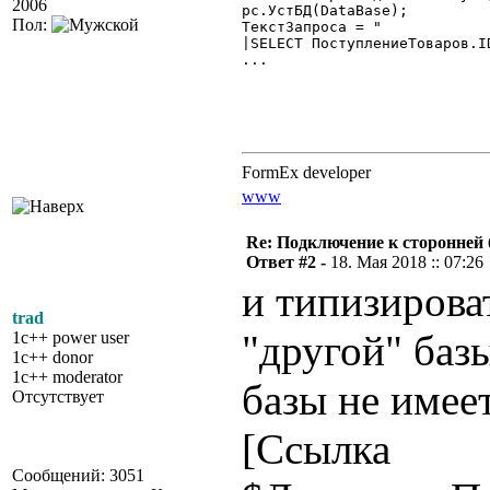
2006
рс.УстБД(DataBase);

Пол:
ТекстЗапроса = "

|SELECT ПоступлениеТоваров.I
...

FormEx developer
www
Re: Подключение к сторонней 
Ответ #2 -
18. Мая 2018 :: 07:26
и типизирова
trad
"другой" базы
1c++ power user
1c++ donor
1c++ moderator
базы не имее
Отсутствует
[Ссылка
Сообщений: 3051