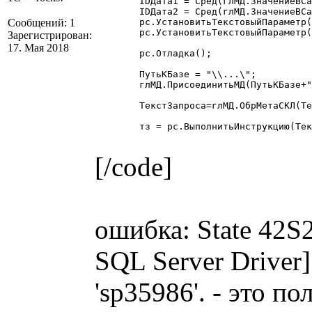
	IDДата1 = Сред(глМД.ЗначениеВСамуюДлиннуюСтрокуБД(Дата1),2,8);

	IDДата2 = Сред(глМД.ЗначениеВСамуюДлиннуюСтрокуБД(Дата2),2,8);

Сообщений: 1
	рс.УстановитьТекстовыйПараметр("Дата1", Дата1);

	рс.УстановитьТекстовыйПараметр("Дата2", Дата2);

Зарегистрирован:
17. Мая 2018
	рс.Отладка();

	ПутьКБазе = "\\...\";

	глМД.ПрисоединитьМД(ПутьКБазе+"1Cv7.md");

	ТекстЗапроса=глМД.ОбрМетаСКЛ(ТекстЗапроса);

	тз = рс.ВыполнитьИнструкцию(ТекстЗапроса); 

[/code]
ошибка: State 42S2
SQL Server Driver
'sp35986'. - это п