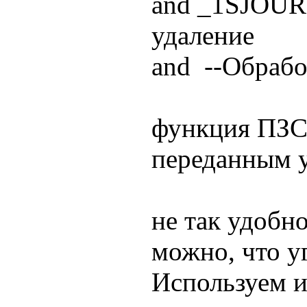
and _1SJOUR
удаление
and --Обрабо
функция ПЗС
переданным 
не так удобно
можно, что у
Используем и