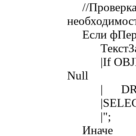
//Проверка 
необходимос
Если фПерес
ТекстЗапро
|If OBJECT_
Null
| DROP 
|SELECT
|";
Иначе