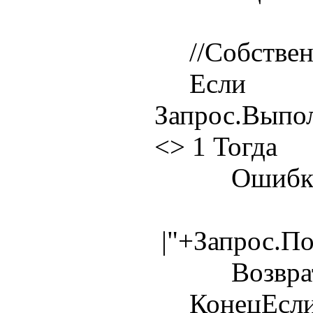
//Собственн
Если
Запрос.Выпо
<> 1 Тогда
Ошибка(Те
|"+Запрос.П
Возврат 
КонецЕсли