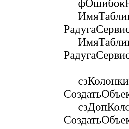
фОшибокНе
ИмяТаблиц
РадугаСерви
ИмяТаблиц
РадугаСерви
сзКолонки
СоздатьОбъек
сзДопКолон
СоздатьОбъек