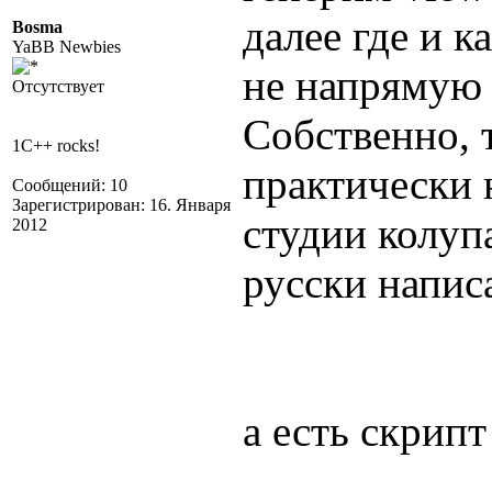
далее где и к
Bosma
YaBB Newbies
не напрямую 
Отсутствует
Собственно, 
1C++ rocks!
практически 
Сообщений: 10
Зарегистрирован: 16. Января
студии колуп
2012
русски напис
а есть скрипт