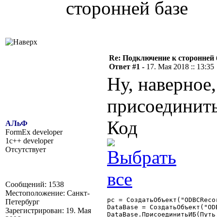
сторонней базе
Re: Подключение к сторонней 
Ответ #1 -
17. Мая 2018 :: 13:35
Ну, наверное,
присоединить
Код
АЛьФ
FormEx developer
1c++ developer
Отсутствует
Сообщений: 1538
Местоположение: Санкт-
рс = СоздатьОбъект("ODBCRecor
Петербург
DataBase = СоздатьОбъект("ODB
Зарегистрирован: 19. Мая
DataBase.ПрисоединитьИБ(Путь,