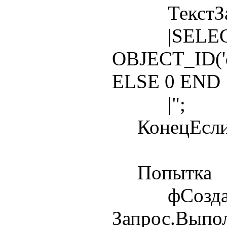
ТекстЗапро
|SELECT
OBJECT_ID('d
ELSE 0 END
|";
КонецЕсли
Попытка
фСоздава
Запрос.Выпо