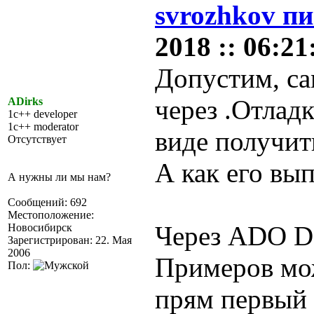
svrozhkov пи
2018 :: 06:21
Допустим, са
через .Отладк
ADirks
1c++ developer
1c++ moderator
виде получить
Отсутствует
А как его вы
А нужны ли мы нам?
Сообщений: 692
Местоположение:
Через ADO D
Новосибирск
Зарегистрирован: 22. Мая
2006
Примеров мо
Пол:
прям первый 