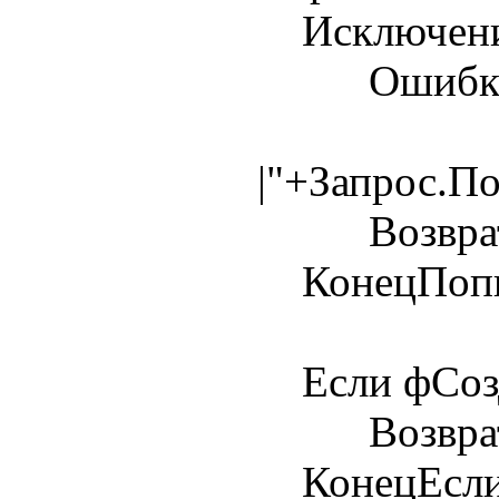
Исключен
Ошибка(Те
|"+Запрос.П
Возврат 
КонецПопы
Если фСозда
Возврат 
КонецЕсли