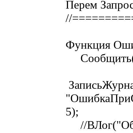
Перем Запрос
//========
Функция Оши
Сообщить(ст
ЗаписьЖурна
"ОшибкаПри
5);
//ВЛог("Общ