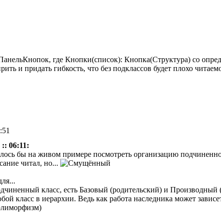
ПанельКнопок, где Кнопки(список): Кнопка(Структура) со опре
ить и придать гибкость, что без подклассов будет плохо читаем
1:51
:: 06:11:
телось бы на живом примере посмотреть организацию подчиненног
сание читал, но...
ля...
чиненный класс, есть Базовый (родительский) и Производный (
й класс в иерархии. Ведь как работа наследника может зависеть 
полиморфизм)