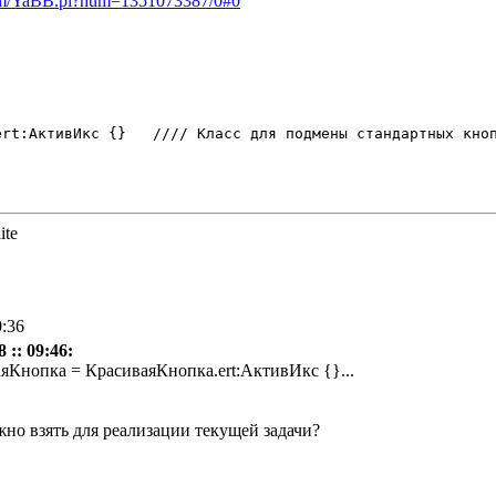
rum/YaBB.pl?num=1351073387/0#0
тся только те, у которых есть идентификатор 

ite
0:36
 :: 09:46:
аяКнопка = КрасиваяКнопка.ert:АктивИкс {}...
жно взять для реализации текущей задачи?