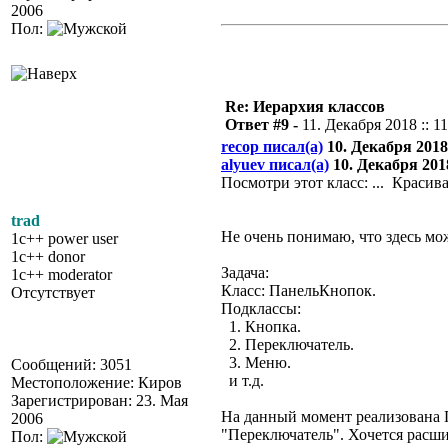
2006
Пол:
Re: Иерархия классов
Ответ #9 -
11. Декабря 2018 :: 1
recop писал(а)
10. Декабря 2018 
alyuev писал(а)
10. Декабря 2018
Посмотри этот класс: ... Красив
trad
Не очень понимаю, что здесь мо
1c++ power user
1c++ donor
Задача:
1c++ moderator
Класс: ПанельКнопок.
Отсутствует
Подклассы:
1. Кнопка.
2. Переключатель.
3. Меню.
Сообщений: 3051
и т.д.
Местоположение: Киров
Зарегистрирован: 23. Мая
На данный момент реализована 
2006
"Переключатель". Хочется расшир
Пол: