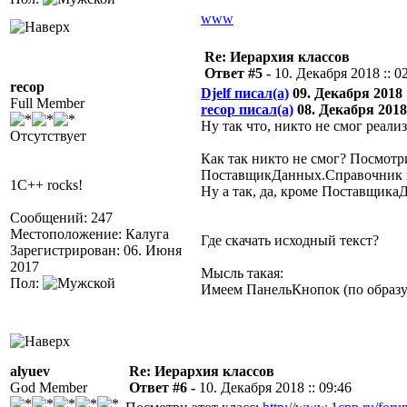
www
Re: Иерархия классов
Ответ #5 -
10. Декабря 2018 :: 0
recop
Djelf писал(а)
09. Декабря 2018 :
Full Member
recop писал(а)
08. Декабря 2018 
Ну так что, никто не смог реали
Отсутствует
Как так никто не смог? Посмот
ПоставщикДанных.Справочник и
1C++ rocks!
Ну а так, да, кроме Поставщика
Сообщений: 247
Местоположение: Калуга
Где скачать исходный текст?
Зарегистрирован: 06. Июня
2017
Мысль такая:
Пол:
Имеем ПанельКнопок (по образу
alyuev
Re: Иерархия классов
God Member
Ответ #6 -
10. Декабря 2018 :: 09:46