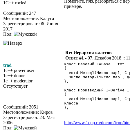
Помогите, плз, разобраться с ие
1C++ rocks!
примере.
Сообщений: 247
Местоположение: Калуга
Зарегистрирован: 06. Июня
2017
Пол:
Re: Иерархия классов
Ответ #1 -
07. Декабря 2018 :: 1
класс Базовый_1=Base_1.txt
trad
{
1c++ power user
void Метод1(Число пар1, Ст
1c++ donor
Число Метод2(Число пар1, Д
1c++ moderator
};
Отсутствует
класс Производный_1=Derive_1
{
void Метод1(Число пар1, Стр
класса
Сообщений: 3051
};
Местоположение: Киров
Зарегистрирован: 23. Мая
2006
http://www.1cpp.ru/docum/icpp/htm
Пол: