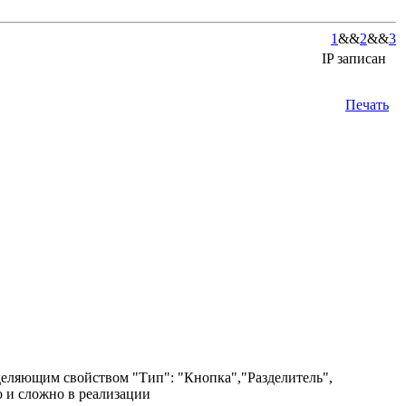
1
&&
2
&&
3
IP записан
Печать
деляющим свойством "Тип": "Кнопка","Разделитель",
о и сложно в реализации