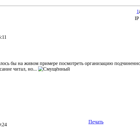
1
IP
6:11
телось бы на живом примере посмотреть организацию подчиненног
сание читал, но...
Печать
0:24