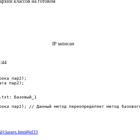
рархий классов на готовом
IP записан
1:44
рока пар2);
ата пар2);
.txt: Базовый_1
ока пар2); // Данный метод переопределяет метод базовог
l/classes.html#id33