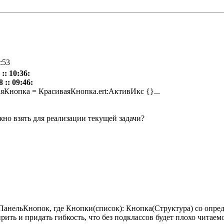
1:53
:: 10:36:
 :: 09:46:
аяКнопка = КрасиваяКнопка.ert:АктивИкс {}...
жно взять для реализации текущей задачи?
ПанельКнопок, где Кнопки(список): Кнопка(Структура) со опре
ить и придать гибкость, что без подклассов будет плохо читаем