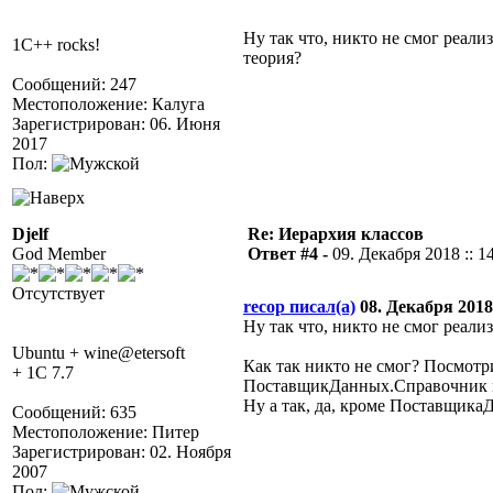
Ну так что, никто не смог реали
1C++ rocks!
теория?
Сообщений: 247
Местоположение: Калуга
Зарегистрирован: 06. Июня
2017
Пол:
Djelf
Re: Иерархия классов
God Member
Ответ #4 -
09. Декабря 2018 :: 1
Отсутствует
recop писал(а)
08. Декабря 2018 
Ну так что, никто не смог реали
Ubuntu + wine@etersoft
Как так никто не смог? Посмот
+ 1C 7.7
ПоставщикДанных.Справочник и
Ну а так, да, кроме Поставщика
Сообщений: 635
Местоположение: Питер
Зарегистрирован: 02. Ноября
2007
Пол: