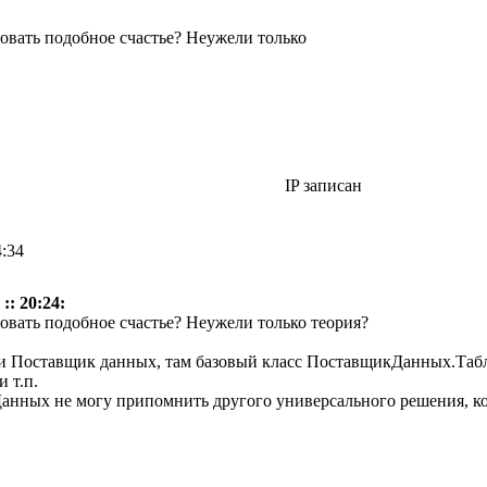
зовать подобное счастье? Неужели только
IP записан
4:34
:: 20:24:
зовать подобное счастье? Неужели только теория?
ри Поставщик данных, там базовый класс ПоставщикДанных.Таб
 т.п.
Данных не могу припомнить другого универсального решения, к