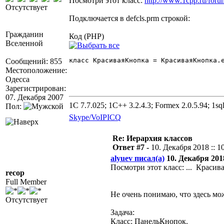
Посмотри этот класс:
http://www.1cpp.ru/fo
Отсутствует
Подключается в defcls.prm строкой:
Гражданин
Код (PHP)
Вселенной
класс КрасиваяКнопка = КрасиваяКнопка.ert:АктивИкс {}	//// Класс для подмены стандартных кнопок на ActiveX кнопки. Заменяю
Сообщений: 855
Местоположение:
Одесса
Зарегистрирован:
07. Декабря 2007
1C 7.7.025; 1C++ 3.2.4.3; Formex 2.0.5.94; 1sql
Пол:
Skype/VoIP
ICQ
Re: Иерархия классов
Ответ #7 -
10. Декабря 2018 :: 1
alyuev писал(а)
10. Декабря 2018
Посмотри этот класс: ... Красив
recop
Full Member
Не очень понимаю, что здесь мо
Отсутствует
Задача:
Класс: ПанельКнопок.