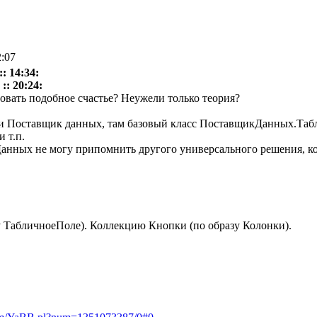
2:07
: 14:34:
:: 20:24:
зовать подобное счастье? Неужели только теория?
ри Поставщик данных, там базовый класс ПоставщикДанных.Таб
 т.п.
Данных не могу припомнить другого универсального решения, к
 ТабличноеПоле). Коллекцию Кнопки (по образу Колонки).