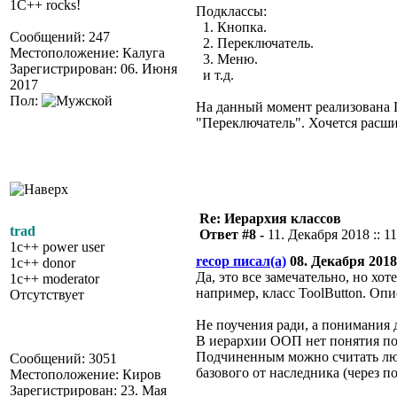
1C++ rocks!
Подклассы:
1. Кнопка.
Сообщений: 247
2. Переключатель.
Местоположение: Калуга
3. Меню.
Зарегистрирован: 06. Июня
и т.д.
2017
Пол:
На данный момент реализована 
"Переключатель". Хочется расшир
Re: Иерархия классов
trad
Ответ #8 -
11. Декабря 2018 :: 1
1c++ power user
recop писал(а)
08. Декабря 2018 
1c++ donor
Да, это все замечательно, но хо
1c++ moderator
например, класс ToolButton. Опи
Отсутствует
Не поучения ради, а понимания д
В иерархии ООП нет понятия под
Подчиненным можно считать любо
Сообщений: 3051
базового от наследника (через 
Местоположение: Киров
Зарегистрирован: 23. Мая