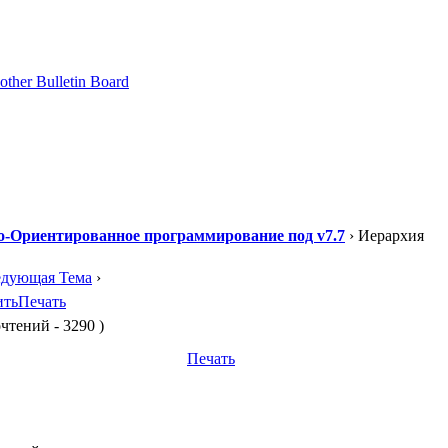
о-Ориентированное программирование под v7.7
› Иерархия
едующая Тема
›
ить
Печать
чтений - 3290 )
Печать