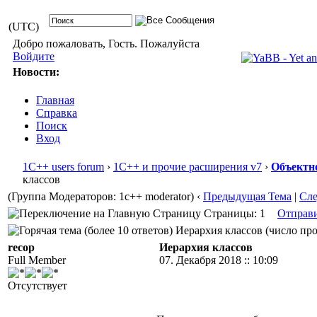
(UTC)
Добро пожаловать, Гость. Пожалуйста
Войдите
Новости:
Главная
Справка
Поиск
Вход
1С++ users forum
›
1С++ и прочие расширения v7
›
Объектн
классов
(Группа Модераторов: 1c++ moderator)
‹
Предыдущая Тема
|
Сл
Страницы: 1
Отправ
Иерархия классов (число про
recop
Иерархия классов
Full Member
07. Декабря 2018 :: 10:09
Отсутствует