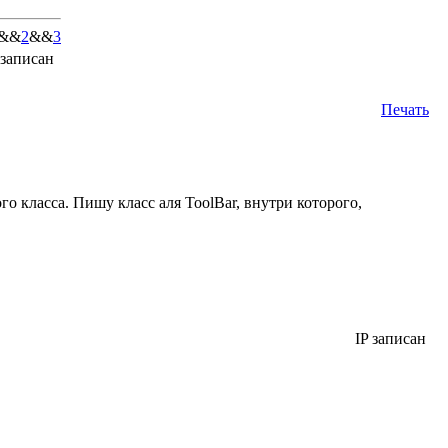
&&
2
&&
3
 записан
Печать
о класса. Пишу класс аля ToolBar, внутри которого,
IP записан