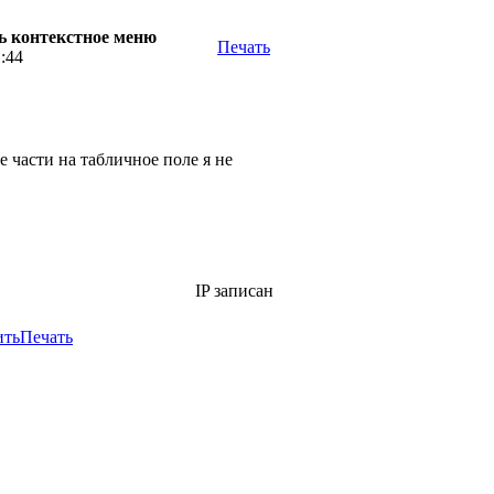
ь контекстное меню
Печать
1:44
 части на табличное поле я не
IP записан
ить
Печать