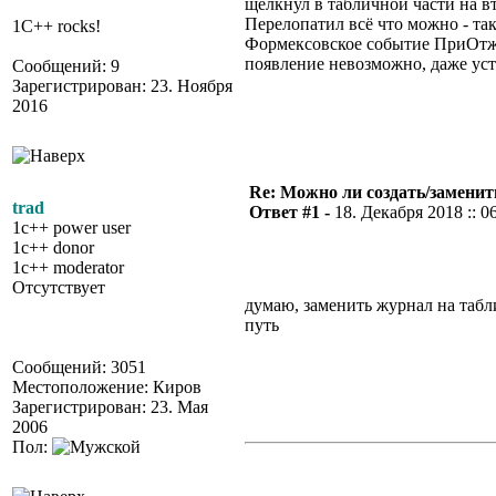
щелкнул в табличной части на в
Перелопатил всё что можно - та
1C++ rocks!
Формексовское событие ПриОтжат
появление невозможно, даже уст
Сообщений: 9
Зарегистрирован: 23. Ноября
2016
Re: Можно ли создать/заменит
trad
Ответ #1 -
18. Декабря 2018 :: 0
1c++ power user
1c++ donor
1c++ moderator
Отсутствует
думаю, заменить журнал на табл
путь
Сообщений: 3051
Местоположение: Киров
Зарегистрирован: 23. Мая
2006
Пол: