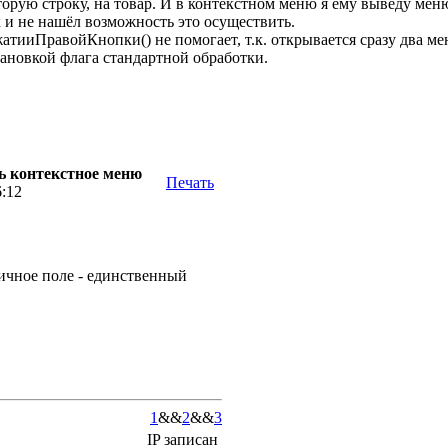
торую строку, на товар. И в контекстном меню я ему выведу меню
к и не нашёл возможность это осуществить.
ииПравойКнопки() не помогает, т.к. открывается сразу два мен
ановкой флага стандартной обработки.
ь контекстное меню
Печать
6:12
ичное поле - единственный
1
&&
2
&&
3
IP записан