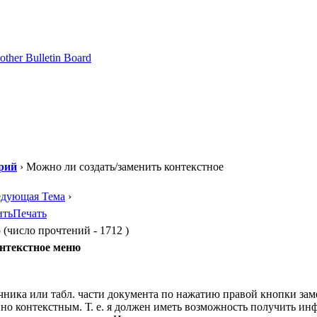
рий
› Можно ли создать/заменить контекстное
едующая Тема
›
ить
Печать
(число прочтений - 1712 )
онтекстное меню
чника или табл. части документа по нажатию правой кнопки за
 контекстным. Т. е. я должен иметь возможность получить инф