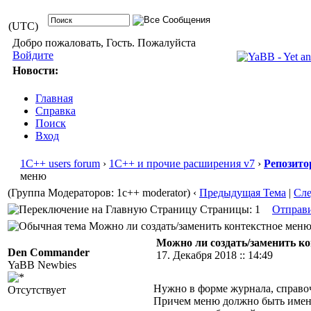
(UTC)
Добро пожаловать, Гость. Пожалуйста
Войдите
Новости:
Главная
Справка
Поиск
Вход
1С++ users forum
›
1С++ и прочие расширения v7
›
Репозито
меню
(Группа Модераторов: 1c++ moderator)
‹
Предыдущая Тема
|
Сл
Страницы: 1
Отправ
Можно ли создать/заменить контекстное меню 
Можно ли создать/заменить к
Den Commander
17. Декабря 2018 :: 14:49
YaBB Newbies
Нужно в форме журнала, справо
Отсутствует
Причем меню должно быть именно