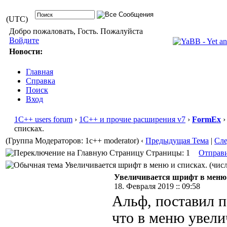
(UTC)
Добро пожаловать, Гость. Пожалуйста
Войдите
Новости:
Главная
Справка
Поиск
Вход
1С++ users forum
›
1С++ и прочие расширения v7
›
FormEx
›
списках.
(Группа Модераторов: 1c++ moderator)
‹
Предыдущая Тема
|
Сл
Страницы: 1
Отправ
Увеличивается шрифт в меню и списках. (числ
Увеличивается шрифт в меню 
18. Февраля 2019 :: 09:58
Альф, поставил п
что в меню увели