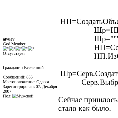
НП=СоздатьОбъек
Шр=НП.Шр
Шр=""""+СтрЗа
alyuev
God Member
НП=СоздатьОб
Отсутствует
НП.ИзСтроки
Гражданин Вселенной
Шр=Серв.Создат
Сообщений: 855
Серв.ВыбратьЗ
Местоположение: Одесса
Зарегистрирован: 07. Декабря
2007
Пол:
Сейчас пришлось 
стало как было.