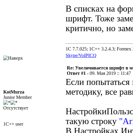
В списках на фор
шрифт. Тоже заме
критично, но зам
1C 7.7.025; 1C++ 3.2.4.3; Formex 2
Skype/VoIP
ICQ
Re: Увеличивается шрифт в м
Ответ #1 -
09. Мая 2019 :: 11:47
Если попытаться
методику, все ра
KotMurza
Junior Member
Отсутствует
НастройкиПольз
такую строку
"Ar
1C++ user
В Настройках Ин