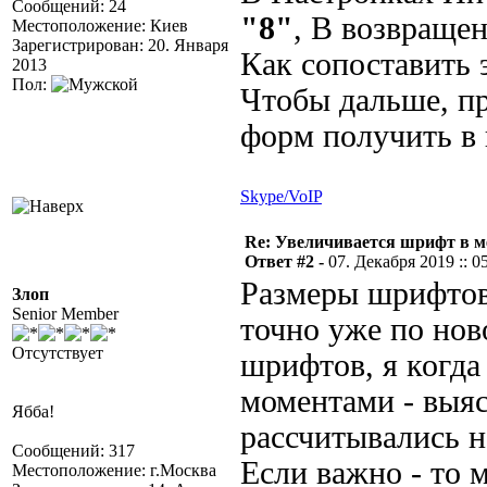
Сообщений: 24
"8"
, В возвраще
Местоположение: Киев
Зарегистрирован: 20. Января
Как сопоставить
2013
Пол:
Чтобы дальше, п
форм получить в
Skype/VoIP
Re: Увеличивается шрифт в м
Ответ #2 -
07. Декабря 2019 :: 0
Размеры шрифтов 
Злоп
Senior Member
точно уже по нов
Отсутствует
шрифтов, я когда
моментами - выя
Ябба!
рассчитывались н
Сообщений: 317
Если важно - то м
Местоположение: г.Москва