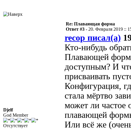
Re: Плавающая форма
Ответ #3 -
20. Февраля 2019 :: 1
recop писал(а)
19
Кто-нибудь обрат
Плавающей формы
доступным? И чт
присваивать пусто
Конфигурация, гд
стала мёртво зав
может ли частое 
Djelf
плавающей формы
God Member
Или всё же (очен
Отсутствует