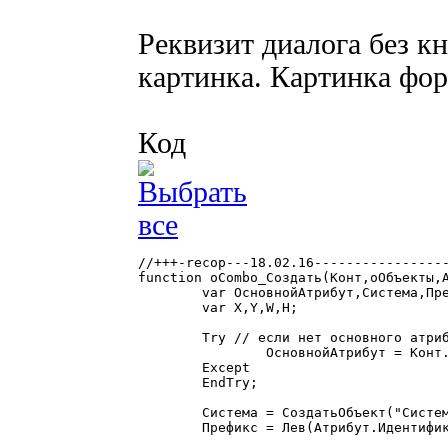
Реквизит диалога без 
картинка. Картинка фо
Код
//+++-recop---18.02.16-----------------
function оCombo_Создать(Конт,оОбъекты,А
	var ОсновнойАтрибут,Система,Префикс,Атр,Индекс,Имя,Длина,i;

	var X,Y,W,H;

	Try // если нет основного атрибута ничего не делаем

		ОсновнойАтрибут = Конт.РасшФормы.ПолучитьАтрибут(Сред(Атрибут.Идентификатор,6));

	Except

	EndTry;

	Система = СоздатьОбъект("Система");

	Префикс = Лев(Атрибут.Идентификатор,5);
