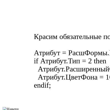
Красим обязательные по
Атрибут = РасшФормы.
if Атрибут.Тип = 2 then
Атрибут.Расширенный
Атрибут.ЦветФона = 1
endif;