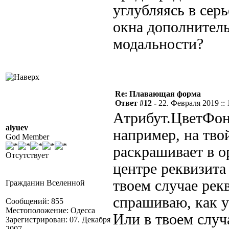
углубляясь в сер
окна дополнител
модальности?
Re: Плавающая форма
Ответ #12 -
22. Февраля 2019 :: 
Атрибут.ЦветФона
alyuev
например, на тво
God Member
раскрашивает в ор
Отсутствует
центре реквизита
твоем случае рек
Гражданин Вселенной
спрашиваю, как у
Сообщений: 855
Местоположение: Одесса
Или в твоем случа
Зарегистрирован: 07. Декабря
2007