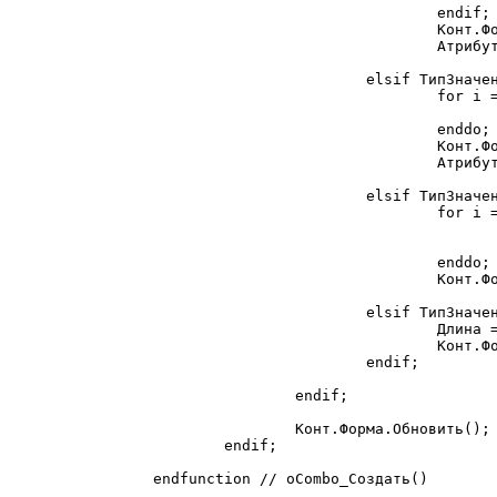
				endif;

				Конт.Форма.ПолучитьАтрибут(Атрибут.Идентификатор).НазначитьТип("Строка",Длина);

				Атрибут.Значение=Строка(ОсновнойАтрибут.Значение);

			elsif ТипЗначенияСтр(ОсновнойАтрибут.Значение) = "Перечисление" then

				for i = 1 to ) do

					Длина = ).Представление),Длина)
				enddo;

				Конт.Форма.ПолучитьАтрибут(Атрибут.Идентификатор).НазначитьТип("Строка",Длина);

				Атрибут.Значение=Строка(ОсновнойАтрибут.Значение);

			elsif ТипЗначенияСтр(ОсновнойАтрибут.Значение) = "СписокЗначений" then

				for i = 1 to ОсновнойАтрибут.Значение.РазмерСписка() do

					Значение = ОсновнойАтрибут.Значение.ПолучитьЗначение(i,Имя
					Длина = Макс(СтрДлина(Строка(?(ПустоеЗначение(Имя)=0,Имя,Строка(Значение)))),Длина
				enddo;

				Конт.Форма.ПолучитьАтрибут(Атрибут.Идентификатор).НазначитьТип("Строка",Длина);

			elsif ТипЗначенияСтр(ОсновнойАтрибут.Значение) = "Строка" then

				Длина = СтрДлина(ОсновнойАтрибут.Значение);

				Конт.Форма.ПолучитьАтрибут(Атрибут.Идентификатор).НазначитьТип("Строка",Длина);

			endif;

		endif;

		Конт.Форма.Обновить();

	endif;

endfunction // оCombo_Создать()
