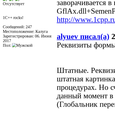
заворачивается в
Отсутствует
GflAx.dll+SemenP
1C++ rocks!
http://www.1cpp.
Сообщений: 247
Местоположение: Калуга
alyuev писал(а)
2
Зарегистрирован: 06. Июня
2017
Реквизиты формы 
Пол:
Штатные. Реквиз
штатная картинка
процедурах. Но с
данный момент в 
(Глобальник пере