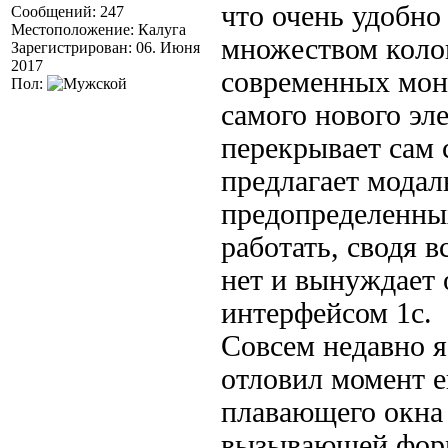
что очень удобн
Сообщений: 247
Местоположение: Калуга
множеством колон
Зарегистрирован: 06. Июня
2017
современных мони
Пол:
самого нового эл
перекрывает сам 
предлагает модал
предопределенных
работать, сводя 
нет и вынуждает 
интерфейсом 1с.
Совсем недавно я
отловил момент е
плавающего окна 
вызывающей форм