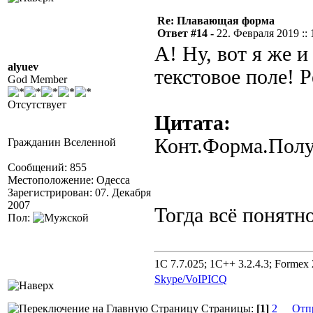
Re: Плавающая форма
Ответ #14 -
22. Февраля 2019 :: 
А! Ну, вот я же и
alyuev
текстовое поле! Р
God Member
Отсутствует
Цитата:
Конт.Форма.Полу
Гражданин Вселенной
Сообщений: 855
Местоположение: Одесса
Зарегистрирован: 07. Декабря
2007
Тогда всё понятно
Пол:
1C 7.7.025; 1C++ 3.2.4.3; Formex 2
Skype/VoIP
ICQ
Страницы:
[1]
2
Отп