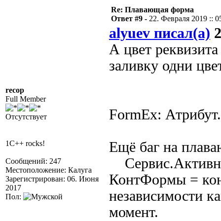
Re: Плавающая форма
Ответ #9 -
22. Февраля 2019 :: 0
alyuev писал(а)
2
А цвет реквизита
заливку одни цве
recop
Full Member
FormEx: Атрибут
Отсутствует
1C++ rocks!
Ещё баг на плав
Сервис.Активн
Сообщений: 247
Местоположение: Калуга
КонтФормы = кон
Зарегистрирован: 06. Июня
2017
независимости ка
Пол:
момент.