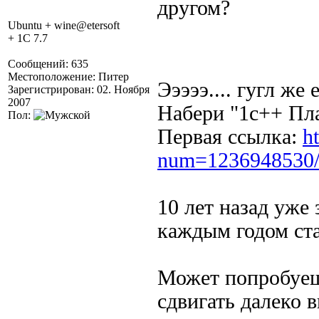
другом?
Ubuntu + wine@etersoft
+ 1C 7.7
Сообщений: 635
Местоположение: Питер
Эээээ.... гугл же 
Зарегистрирован: 02. Ноября
2007
Набери "1с++ Пл
Пол:
Первая ссылка:
h
num=1236948530
10 лет назад уже
каждым годом ста
Может попробуешь
сдвигать далеко 