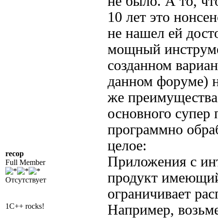
не было. А то, ч
10 лет это нонсен
не нашел ей дост
мощный инструмен
созданном вариан
данном форуме) н
же преимущества 
основного супер
программно обраб
целое:
recop
Приложения с ин
Full Member
продукт имеющий 
Отсутствует
ограничивает рас
1C++ rocks!
Например, возьме