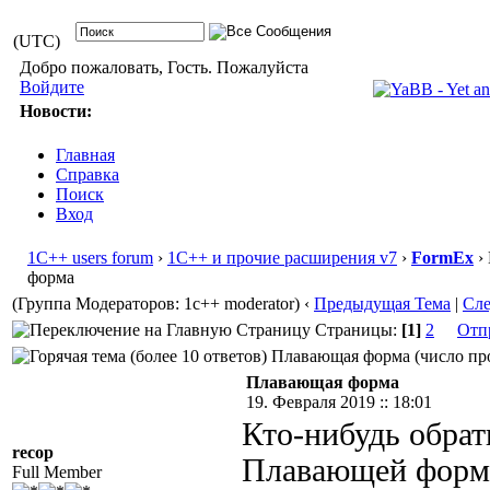
(UTC)
Добро пожаловать, Гость. Пожалуйста
Войдите
Новости:
Главная
Справка
Поиск
Вход
1С++ users forum
›
1С++ и прочие расширения v7
›
FormEx
›
форма
(Группа Модераторов: 1c++ moderator)
‹
Предыдущая Тема
|
Сл
Страницы:
[1]
2
Отп
Плавающая форма (число про
Плавающая форма
19. Февраля 2019 :: 18:01
Кто-нибудь обрат
recop
Плавающей формы
Full Member