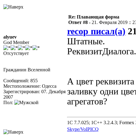
Re: Плавающая форма
Ответ #8 -
21. Февраля 2019 :: 2
recop писал(а)
21
alyuev
Штатные.
God Member
РеквизитДиалог
Отсутствует
Гражданин Вселенной
А цвет реквизита
Сообщений: 855
Местоположение: Одесса
заливку одни цве
Зарегистрирован: 07. Декабря
2007
агрегатов?
Пол:
1C 7.7.025; 1C++ 3.2.4.3; Formex 2
Skype/VoIP
ICQ