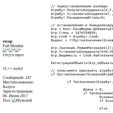
	// переустанавливаем размеры

	Атрибут.ПолучитьКоординаты(X,Y,W,H);

	Атрибут.УстановитьКоординаты(,,W-19,20);

	Атрибут.РасширенныйСтиль=0;

	// устанавливаем и инициализируем кнопку

	Атр = Конт.РасшФормы.ДобавитьАтрибут(Атрибут.Идентификатор+"#",10);

	Атр.Стиль = 1476558859;

	Атр.Слой = Атрибут.Слой;

	Индекс = ?(ПустоеЗначение(ОсновнойАтрибут)=1,1,ОсновнойАтрибут.Доступность);

recop
Full Member
	Атр.Значение.РежимРисования(2);

	Атр.УстановитьКоординаты(X+W-20,Y,20,20);

Отсутствует
	Атр.Видимость = Слой.НайтиЗначение(Атр.Слой);

	РегистрацияОбъекта(Атр,оОбъекты,5);

1C++ rocks!
	// попытаемся присвоить атрибуту значение корневого атрибута (если существует)

	if ПустоеЗначение(ОсновнойАтрибут) = 0 then

Сообщений: 247
Местоположение:
		if ТипЗначения(Атрибут.Значение) = 0 then // неопределенный тип

Калуга
			Длина = 0;

Зарегистрирован:
			if ТипЗначенияСтр(ОсновнойАтрибут.Значение) = "Справочник" then

06. Июня 2017
				ОсновноеПредставление = Метаданные.Справочник(ОсновнойАтрибут.Значение.Вид()).ОсновноеПредставление;

Пол:
				if ОсновноеПредставление = "ВВидеНаименования" then

					Длина = Метаданные.Справочник(ОсновнойАтрибут.Значение.Вид()).ДлинаНаименовани
				else

					Длина = Метаданные.Справочник(ОсновнойАтрибут.Значение.Вид()).ДлинаКод