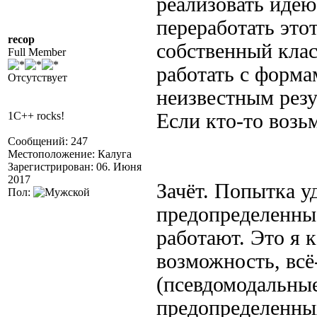
реализовать иде
переработать это
recop
собственный клас
Full Member
работать с форм
Отсутствует
неизвестным резу
1C++ rocks!
Если кто-то возьм
Сообщений: 247
Местоположение: Калуга
Зарегистрирован: 06. Июня
2017
Зачёт. Попытка у
Пол:
предопределенны
работают. Это я 
возможность, всё
(псевдомодальные
предопределенны