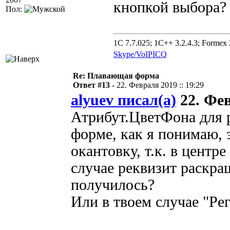
кнопкой выбора?
Пол:
1C 7.7.025; 1C++ 3.2.4.3; Formex 2
Skype/VoIP
ICQ
Re: Плавающая форма
Ответ #13 -
22. Февраля 2019 :: 19:29
alyuev писал(а)
22. Фев
Атрибут.ЦветФона для р
форме, как я понимаю, 
окантовку, т.к. в центр
случае реквизит раскра
получилось?
Или в твоем случае "Ре