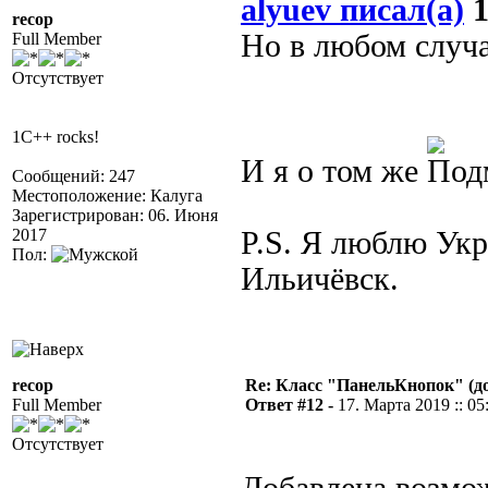
alyuev писал(а)
1
recop
Но в любом случае
Full Member
Отсутствует
1C++ rocks!
И я о том же
Сообщений: 247
Местоположение: Калуга
Зарегистрирован: 06. Июня
2017
P.S. Я люблю Укр
Пол:
Ильичёвск.
recop
Re: Класс "ПанельКнопок" (д
Full Member
Ответ #12 -
17. Марта 2019 :: 05
Отсутствует