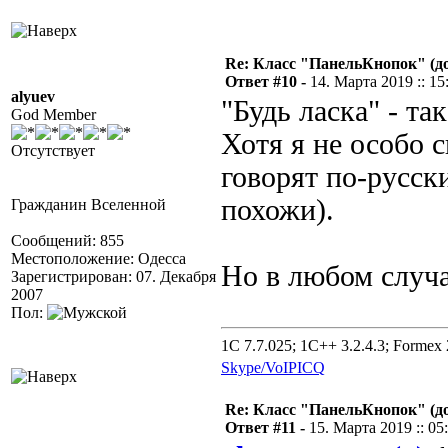
Re: Класс "ПанельКнопок" (д
Ответ #10 -
14. Марта 2019 :: 15
alyuev
"Будь ласка" - та
God Member
Хотя я не особо 
Отсутствует
говорят по-русск
похожи).
Гражданин Вселенной
Сообщений: 855
Местоположение: Одесса
Но в любом случае
Зарегистрирован: 07. Декабря
2007
Пол:
1C 7.7.025; 1C++ 3.2.4.3; Formex 2
Skype/VoIP
ICQ
Re: Класс "ПанельКнопок" (д
Ответ #11 -
15. Марта 2019 :: 05