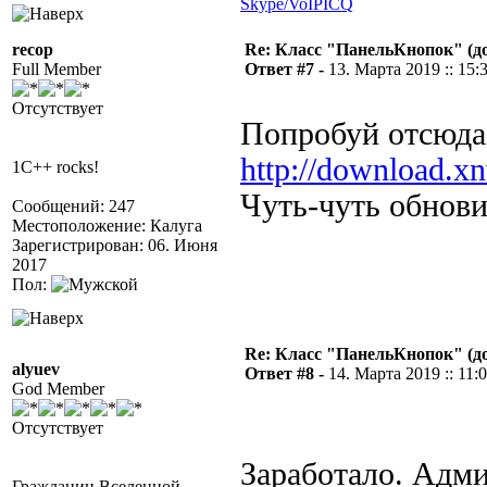
Skype/VoIP
ICQ
recop
Re: Класс "ПанельКнопок" (д
Full Member
Ответ #7 -
13. Марта 2019 :: 15:
Отсутствует
Попробуй отсюда
http://download.x
1C++ rocks!
Чуть-чуть обнови
Сообщений: 247
Местоположение: Калуга
Зарегистрирован: 06. Июня
2017
Пол:
Re: Класс "ПанельКнопок" (д
alyuev
Ответ #8 -
14. Марта 2019 :: 11:
God Member
Отсутствует
Заработало. Админ
Гражданин Вселенной