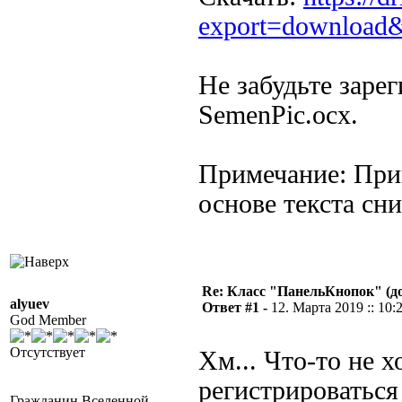
export=download
Не забудьте зарег
SemenPic.ocx.
Примечание: При
основе текста сни
Re: Класс "ПанельКнопок" (д
alyuev
Ответ #1 -
12. Марта 2019 :: 10:
God Member
Отсутствует
Хм... Что-то не х
регистрироваться 
Гражданин Вселенной