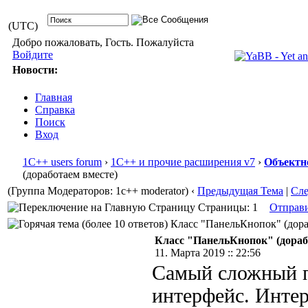
(UTC)
Добро пожаловать, Гость. Пожалуйста
Войдите
Новости:
Главная
Справка
Поиск
Вход
1С++ users forum
›
1С++ и прочие расширения v7
›
Объектн
(доработаем вместе)
(Группа Модераторов: 1c++ moderator)
‹
Предыдущая Тема
|
Сл
Страницы: 1
Отправ
Класс "ПанельКнопок" (дораб
Класс "ПанельКнопок" (дораб
11. Марта 2019 :: 22:56
Самый сложный п
интерфейс. Инте