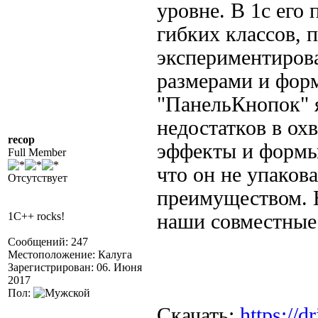
уровне. В 1с его 
гибких классов,
экспериментирова
размерами и форм
"ПанельКнопок" я
недостатков в ох
recop
эффекты и формы
Full Member
что он не упаков
Отсутствует
преимуществом. 
1C++ rocks!
наши совместные
Сообщений: 247
Местоположение: Калуга
Зарегистрирован: 06. Июня
2017
Пол:
Скачать:
https://d