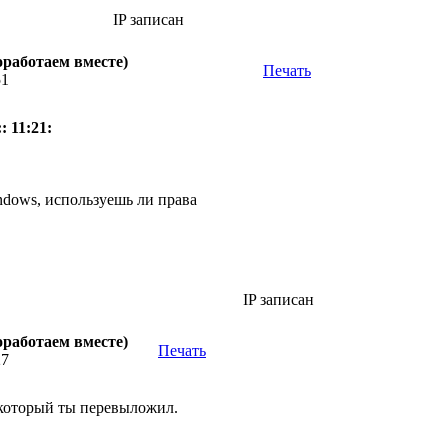
IP записан
оработаем вместе)
Печать
51
: 11:21:
indows, используешь ли права
IP записан
оработаем вместе)
Печать
27
е, который ты перевыложил.