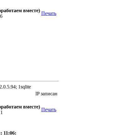
оработаем вместе)
Печать
06
.0.5.94; 1sqlite
IP записан
оработаем вместе)
Печать
21
: 11:06: