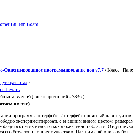
о-Ориентированное программирование под v7.7
› Класс "Пан
едующая Тема
›
ить
Печать
отаем вместе) (число прочтений - 3836 )
отаем вместе)
нии программ - интерфейс. Интерфейс понятный на интуитивном
вободно экспериментировать с внешним видом, цветом, размера
ободить от этих недостатков в охваченной области. Отсутству
тся его безусловным преимуществом. Над ним ещё много работы