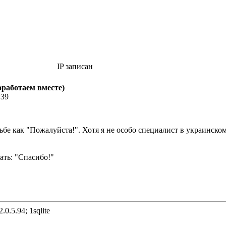
IP записан
оработаем вместе)
:39
осьбе как "Пожалуйста!". Хотя я не особо специалист в украинск
зать: "Спасибо!"
.0.5.94; 1sqlite