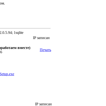
ом.
.0.5.94; 1sqlite
IP записан
оработаем вместе)
Печать
36
Setup.exe
IP записан