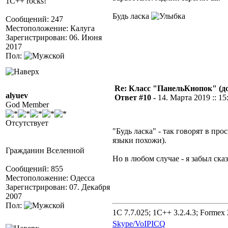
1C++ rocks!
Будь ласка
Сообщений: 247
Местоположение: Калуга
Зарегистрирован: 06. Июня
2017
Пол:
Re: Класс "ПанельКнопок" (д
alyuev
Ответ #10 -
14. Марта 2019 :: 15
God Member
Отсутствует
"Будь ласка" - так говорят в пр
языки похожи).
Гражданин Вселенной
Но в любом случае - я забыл ска
Сообщений: 855
Местоположение: Одесса
Зарегистрирован: 07. Декабря
2007
Пол:
1C 7.7.025; 1C++ 3.2.4.3; Formex 2
Skype/VoIP
ICQ