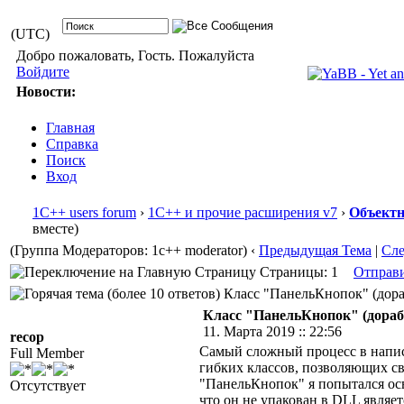
(UTC)
Добро пожаловать, Гость. Пожалуйста
Войдите
Новости:
Главная
Справка
Поиск
Вход
1С++ users forum
›
1С++ и прочие расширения v7
›
Объектн
вместе)
(Группа Модераторов: 1c++ moderator)
‹
Предыдущая Тема
|
Сл
Страницы: 1
Отправ
Класс "ПанельКнопок" (дораб
Класс "ПанельКнопок" (дораб
11. Марта 2019 :: 22:56
recop
Самый сложный процесс в написа
Full Member
гибких классов, позволяющих с
"ПанельКнопок" я попытался осв
Отсутствует
что он не упакован в DLL являе