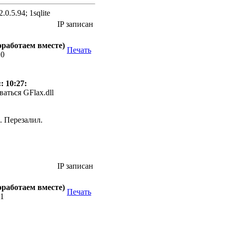
.0.5.94; 1sqlite
IP записан
оработаем вместе)
Печать
20
: 10:27:
ваться GFlax.dll
а. Перезалил.
IP записан
оработаем вместе)
Печать
21