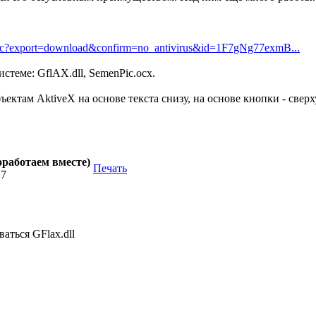
m/uc?export=download&confirm=no_antivirus&id=1F7gNg77exmB...
истеме: GflAX.dll, SemenPic.ocx.
ктам AktiveX на основе текста снизу, на основе кнопки - сверх
оработаем вместе)
Печать
27
ваться GFlax.dll