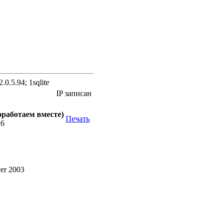
.0.5.94; 1sqlite
IP записан
оработаем вместе)
Печать
26
ver 2003