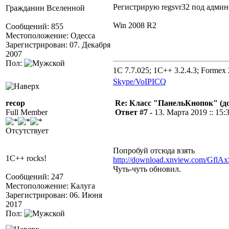
Регистрирую regsvr32 под админ
Гражданин Вселенной
Win 2008 R2
Сообщений: 855
Местоположение: Одесса
Зарегистрирован: 07. Декабря
2007
Пол:
1C 7.7.025; 1C++ 3.2.4.3; Formex 2
Skype/VoIP
ICQ
recop
Re: Класс "ПанельКнопок" (д
Full Member
Ответ #7 -
13. Марта 2019 :: 15:
Отсутствует
Попробуй отсюда взять
1C++ rocks!
http://download.xnview.com/GflAx
Чуть-чуть обновил.
Сообщений: 247
Местоположение: Калуга
Зарегистрирован: 06. Июня
2017
Пол: