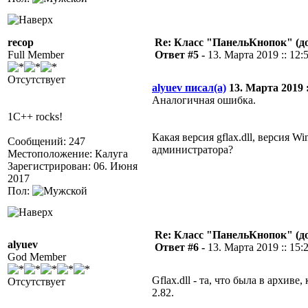
recop
Re: Класс "ПанельКнопок" (д
Full Member
Ответ #5 -
13. Марта 2019 :: 12:
Отсутствует
alyuev писал(а)
13. Марта 2019 :
Аналогичная ошибка.
1C++ rocks!
Какая версия gflax.dll, версия W
Сообщений: 247
администратора?
Местоположение: Калуга
Зарегистрирован: 06. Июня
2017
Пол:
Re: Класс "ПанельКнопок" (д
alyuev
Ответ #6 -
13. Марта 2019 :: 15:
God Member
Gflax.dll - та, что была в архив
Отсутствует
2.82.