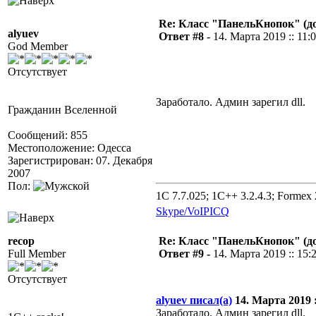
Re: Класс "ПанельКнопок" (д
alyuev
Ответ #8 -
14. Марта 2019 :: 11:
God Member
Отсутствует
Заработало. Админ зарегил dll.
Гражданин Вселенной
Сообщений: 855
Местоположение: Одесса
Зарегистрирован: 07. Декабря
2007
Пол:
1C 7.7.025; 1C++ 3.2.4.3; Formex 2
Skype/VoIP
ICQ
recop
Re: Класс "ПанельКнопок" (д
Full Member
Ответ #9 -
14. Марта 2019 :: 15:
Отсутствует
alyuev писал(а)
14. Марта 2019 :
Заработало. Админ зарегил dll.