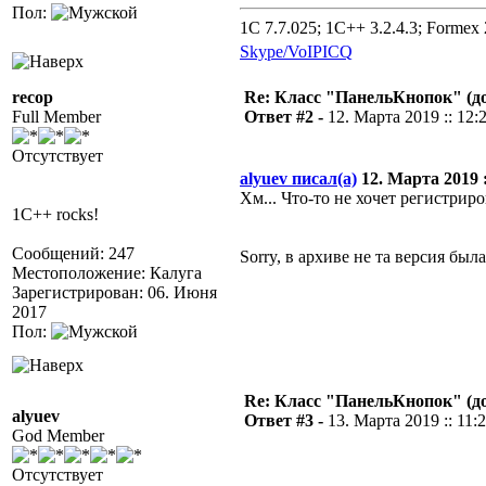
Пол:
1C 7.7.025; 1C++ 3.2.4.3; Formex 2
Skype/VoIP
ICQ
recop
Re: Класс "ПанельКнопок" (д
Full Member
Ответ #2 -
12. Марта 2019 :: 12:
Отсутствует
alyuev писал(а)
12. Марта 2019 :
Хм... Что-то не хочет регистриро
1C++ rocks!
Сообщений: 247
Sorry, в архиве не та версия был
Местоположение: Калуга
Зарегистрирован: 06. Июня
2017
Пол:
Re: Класс "ПанельКнопок" (д
alyuev
Ответ #3 -
13. Марта 2019 :: 11:
God Member
Отсутствует