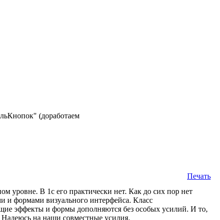
ельКнопок" (доработаем
Печать
 уровне. В 1с его практически нет. Как до сих пор нет
ми и формами визуального интерфейса. Класс
ющие эффекты и формы дополняются без особых усилий. И то,
. Надеюсь на наши совместные усилия.