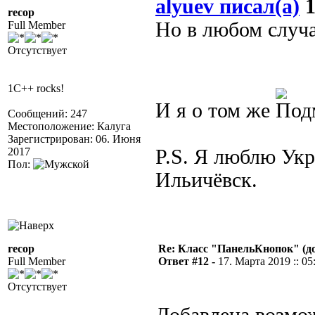
alyuev писал(а)
1
recop
Но в любом случае
Full Member
Отсутствует
1C++ rocks!
И я о том же
Сообщений: 247
Местоположение: Калуга
Зарегистрирован: 06. Июня
2017
P.S. Я люблю Укр
Пол:
Ильичёвск.
recop
Re: Класс "ПанельКнопок" (д
Full Member
Ответ #12 -
17. Марта 2019 :: 05
Отсутствует