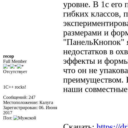
уровне. В 1с его 
гибких классов,
экспериментирова
размерами и форм
"ПанельКнопок" я
недостатков в ох
recop
эффекты и формы
Full Member
что он не упаков
Отсутствует
преимуществом. 
1C++ rocks!
наши совместные
Сообщений: 247
Местоположение: Калуга
Зарегистрирован: 06. Июня
2017
Пол:
Скачать:
https://d