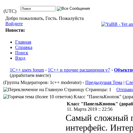
(UTC)
Добро пожаловать, Гость. Пожалуйста
Войдите
Новости:
Главная
Справка
Поиск
Вход
1С++ users forum
›
1С++ и прочие расширения v7
›
Объектн
(доработаем вместе)
(Группа Модераторов: 1c++ moderator)
‹
Предыдущая Тема
|
Сл
Страницы: 1
Отправ
Класс "ПанельКнопок" (дораб
Класс "ПанельКнопок" (дораб
11. Марта 2019 :: 22:56
Самый сложный п
интерфейс. Инте