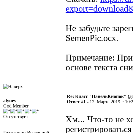
export=download
Не забудьте зарег
SemenPic.ocx.
Примечание: При
основе текста сни
Re: Класс "ПанельКнопок" (д
alyuev
Ответ #1 -
12. Марта 2019 :: 10:
God Member
Отсутствует
Хм... Что-то не х
регистрироваться 
Гражданин Вселенной