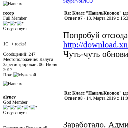
Skype/VoIP
ICQ
recop
Re: Класс "ПанельКнопок" (д
Full Member
Ответ #7 -
13. Марта 2019 :: 15:
Отсутствует
Попробуй отсюда
http://download.x
1C++ rocks!
Чуть-чуть обнови
Сообщений: 247
Местоположение: Калуга
Зарегистрирован: 06. Июня
2017
Пол:
Re: Класс "ПанельКнопок" (д
alyuev
Ответ #8 -
14. Марта 2019 :: 11:
God Member
Отсутствует
Заработало. Админ
Гражданин Вселенной