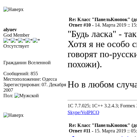
Re: Класс "ПанельКнопок" (д
Ответ #10 -
14. Марта 2019 :: 15
alyuev
"Будь ласка" - та
God Member
Хотя я не особо 
Отсутствует
говорят по-русск
похожи).
Гражданин Вселенной
Сообщений: 855
Местоположение: Одесса
Но в любом случае
Зарегистрирован: 07. Декабря
2007
Пол:
1C 7.7.025; 1C++ 3.2.4.3; Formex 2
Skype/VoIP
ICQ
Re: Класс "ПанельКнопок" (д
Ответ #11 -
15. Марта 2019 :: 05