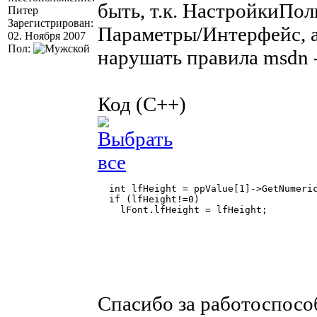
быть, т.к. НастройкиПол
Питер
Зарегистрирован:
Параметры/Интерфейс, а
02. Ноября 2007
Пол:
нарушать правила msdn 
Код (C++)
  int lfHeight = ppValue[1]->GetNumeric
  if (lfHeight!=0)

    lFont.lfHeight = lfHeight;

Спасибо за работоспосо