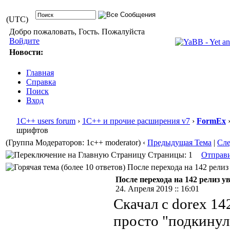
(UTC)
Добро пожаловать, Гость. Пожалуйста
Войдите
Новости:
Главная
Справка
Поиск
Вход
1С++ users forum
›
1С++ и прочие расширения v7
›
FormEx
›
шрифтов
(Группа Модераторов: 1c++ moderator)
‹
Предыдущая Тема
|
Сл
Страницы: 1
Отправ
После перехода на 142 рели
После перехода на 142 рели
24. Апреля 2019 :: 16:01
Скачал с dorex 14
просто "подкинул