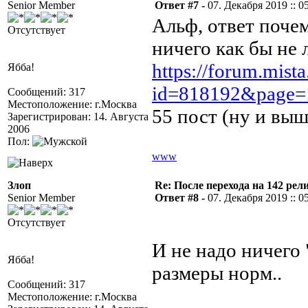
Senior Member
Ответ #7 -
07. Декабря 2019 :: 0
Альф, ответ почем
Отсутствует
ничего как бы не 
https://forum.mista
Ябба!
id=818192&page=
Сообщений: 317
Местоположение: г.Москва
55 пост (ну и вы
Зарегистрирован: 14. Августа
2006
Пол:
www
Злоп
Re: После перехода на 142 
Senior Member
Ответ #8 -
07. Декабря 2019 :: 0
Отсутствует
И не надо ничего 
Ябба!
размеры норм..
Сообщений: 317
Местоположение: г.Москва