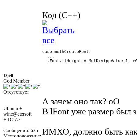
Код (C++)
case methCreateFont:

  ...

  lFont.lfHeight = MulDiv(ppValue[1]->G
Djelf
God Member
Отсутствует
А зачем оно так? оО
Ubuntu +
В lFont уже размер был 
wine@etersoft
+ 1C 7.7
ИМХО, должно быть как 
Сообщений: 635
Местоположение: