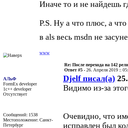
Иначе то и не найдешь гд
P.S. Ну а что плюс, а чт
в als весь msdn не засу
www
Re: После перехода на 142 
Ответ #5 -
26. Апреля 2019 :: 05
Djelf писал(а)
25.
АЛьФ
FormEx developer
Видимо из-за этог
1c++ developer
Отсутствует
Очевидно, что име
Сообщений: 1538
Местоположение: Санкт-
исправлен был код
Петербург