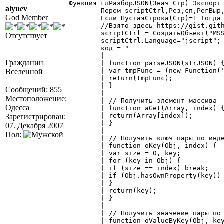
Функция глРазборJSON(Знач Стр) Экспорт 
alyuev
	Перем scriptCtrl,Рез,сп,РегВыр,код;

God Member
	Если ПустаяСтрока(Стр)=1 Тогда Возврат СоздатьОбъект("СписокЗначений");КонецЕсли;

	//Взято здесь https://gist.github.com/r72cccp/9991957

	scriptCtrl = СоздатьОбъект("MSScriptControl.ScriptControl");

Отсутствует
	scriptCtrl.Language="jscript";

	код = "

	|

Гражданин
	| function parseJSON(strJSON) {

	| var tmpFunc = (new Function('return('+strJSON+');'))();

Вселенной
	| return(tmpFunc);

	| }

Сообщений: 855
	|

Местоположение:
	| // Получить элемент массива

Одесса
	| function aGet(Array, index) {

	| return(Array[index]);

Зарегистрирован:
	| }

07. Декабря 2007
	|

Пол:
	| // Получить ключ пары по индексу

	| function oKey(Obj, index) {

	| var size = 0, key;

	| for (key in Obj) {

	| if (size == index) break;

	| if (Obj.hasOwnProperty(key)) size++;

	| }

	| return(key);

	| }

	|

	| // Получить значение пары по ключу

	| function oValueByKey(Obj, key) {
