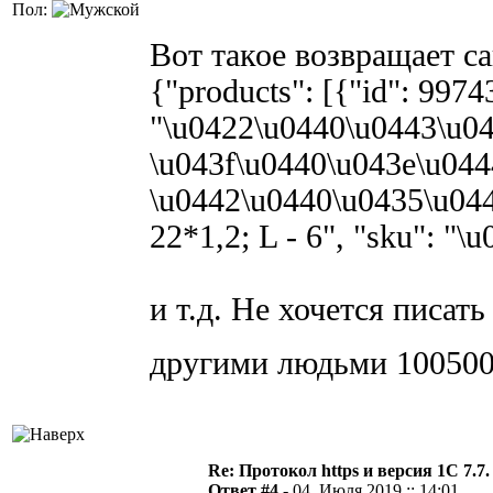
Пол:
Вот такое возвращает са
{"products": [{"id": 9974
"\u0422\u0440\u0443\u0
\u043f\u0440\u043e\u04
\u0442\u0440\u0435\u04
22*1,2; L - 6", "sku": "\u
и т.д. Не хочется писат
другими людьми 100500
Re: Протокол https и версия 1С 7.7.
Ответ #4 -
04. Июля 2019 :: 14:01