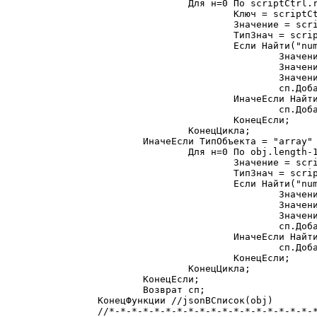
		Для н=0 По scriptCtrl.run("oSize", obj)-1 Цикл

			Ключ = scriptCtrl.run("oKey", obj, н);

			Значение = scriptCtrl.run("oValueByKey", obj, Ключ);

			ТипЗнач = scriptCtrl.run("eType", Значение);

			Если Найти("number, string", ТипЗнач) > 0 Тогда

				Значение=СтрЗаменить(Значение,"\""","""");// убираем экранирование, сделанное с помощью \

				Значение=СтрЗаменить(Значение,"\\","\");

				Значение=СтрЗаменить(Значение,"\/","/");

				сп.ДобавитьЗначение(Значение, Ключ);

			ИначеЕсли Найти("object, array", ТипЗнач) > 0 Тогда

				сп.ДобавитьЗначение(jsonВСписок(Значение,scriptCtrl), Ключ);

			КонецЕсли;

		КонецЦикла;

	ИначеЕсли ТипОбъекта = "array" Тогда

		Для н=0 По obj.length-1 Цикл

			Значение = scriptCtrl.run("aGet", obj, н);

			ТипЗнач = scriptCtrl.run("eType", Значение);

			Если Найти("number, string", ТипЗнач) > 0 Тогда

				Значение=СтрЗаменить(Значение,"\""","""");// убираем экранирование, сделанное с помощью \

				Значение=СтрЗаменить(Значение,"\\","\");

				Значение=СтрЗаменить(Значение,"\/","/");

				сп.ДобавитьЗначение(Значение, СокрЛП(Строка(н)));

			ИначеЕсли Найти("object, array", ТипЗнач) > 0 Тогда

				сп.ДобавитьЗначение(jsonВСписок(Значение,scriptCtrl), СокрЛП(Строка(н)));

			КонецЕсли;

		КонецЦикла;

	КонецЕсли;

	Возврат сп;

КонецФункции //jsonВСписок(obj)

//*-*-*-*-*-*-*-*-*-*-*-*-*-*-*-*-*-*-*