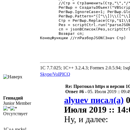
	//Стр = СтрЗаменить(Стр,"\","/"); //+Al 2015-07-15 20:35:32 Я для JIRA я добавлял эту замену? Если JSON не парсится - значит он кривой!

	РегВыр = СоздатьОбъект("VBScript.RegExp");

	РегВыр.IgnoreCase=1; РегВыр.Global=1; РегВыр.Multiline=1;

	РегВыр.Pattern="([^\\])\\([^\\])"; //+Al 2015-08-13 18:41:39 Чистим неправильный JSON, в котором есть одиночный \. Его нужно экранировать, т.е. заменить на \\. В частности JIRA неправильно формирует JSON

	Стр = РегВыр.Replace(Стр,"$1\\$2");// Может, если будет глючит - перенести Регулярку в JavaScript

	Рез = scriptCtrl.run("parseJSON", стр ); //Работает

	сп = jsonВСписок(Рез,scriptCtrl);

	Возврат сп;

КонецФункции //глРазборJSON(Знач Стр)

1C 7.7.025; 1C++ 3.2.4.3; Formex 2.0.5.94; 1sql
Skype/VoIP
ICQ
Re: Протокол https и версия 1С
Ответ #6 -
05. Июля 2019 :: 09:4
Геннадий
alyuev писал(а)
0
Junior Member
Июля 2019 :: 14:
Отсутствует
Ну, и далее:
1C++ rocks!