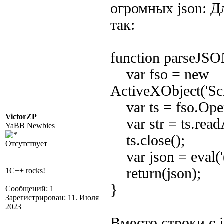
огромных json: Д
так:
function parseJSO
var fso = new
ActiveXObject('Scr
var ts = fso.OpenT
VictorZP
var str = ts.readA
YaBB Newbies
ts.close();
Отсутствует
var json = eval('('
return(json);
1C++ rocks!
}
Сообщений: 1
Зарегистрирован: 11. Июля
2023
Вместо строки с j