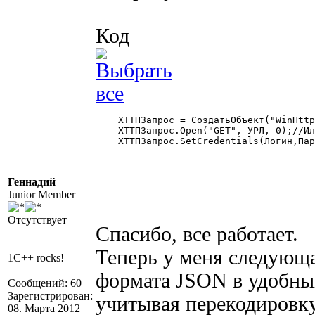
Код
    ХТТПЗапрос = СоздатьОбъект("WinHttp
    ХТТПЗапрос.Open("GET", УРЛ, 0);//Ил
    ХТТПЗапрос.SetCredentials(Логин,Пар
Геннадий
Junior Member
Отсутствует
Спасибо, все работает.
Теперь у меня следующа
1C++ rocks!
формата JSON в удобный
Сообщений: 60
Зарегистрирован:
учитывая перекодировку
08. Марта 2012