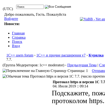
(UTC)
Добро пожаловать, Гость. Пожалуйста
Войдите
Новости:
Главная
Справка
Поиск
Вход
1С++ users forum
›
1С++ и прочие расширения v7
›
Курилка
7.7.
(Группа Модераторов: 1c++ moderator)
‹
Предыдущая Тема
|
Сл
Страницы: 1
Отправ
Протокол https и версия 1С 7.7. (число прочтен
Протокол https и версия 1С 7.7
04. Июля 2019 :: 09:14
Подскажите, пожа
протоколом https.