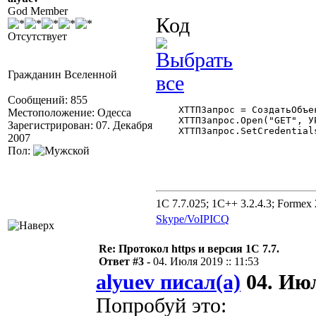
God Member
Код
Отсутствует
Гражданин Вселенной
Сообщений: 855
    ХТТПЗапрос = СоздатьОбъе
Местоположение: Одесса
    ХТТПЗапрос.Open("GET", УР
Зарегистрирован: 07. Декабря
    ХТТПЗапрос.SetCredential
2007
Пол:
1C 7.7.025; 1C++ 3.2.4.3; Formex 2
Skype/VoIP
ICQ
Re: Протокол https и версия 1С 7.7.
Ответ #3 -
04. Июля 2019 :: 11:53
alyuev писал(а)
04. Июл
Попробуй это: