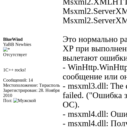
Msxml2.XMLHTT
Msxml2.ServerX
Msxml2.ServerX
Это нормально ра
BlueWind
YaBB Newbies
XP при выполнени
Отсутствует
вылетают ошибки
- WinHttp.WinHtt
1C++ rocks!
сообщение или о
Сообщений: 14
- msxml3.dll: The 
Местоположение: Тирасполь
Зарегистрирован: 28. Ноября
failed. ("Ошибка 
2010
Пол:
ОС).
- msxml4.dll: Оши
- msxml4.dll: По