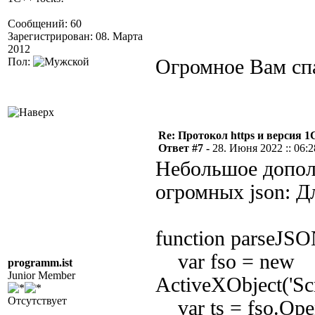
Сообщений: 60
Зарегистрирован: 08. Марта
2012
Пол:
Огромное Вам сп
Re: Протокол https и версия 1С
Ответ #7 -
28. Июня 2022 :: 06:2
Небольшое дополн
огромных json: Д
function parseJSO
var fso = new
programm.ist
Junior Member
ActiveXObject('Scr
Отсутствует
var ts = fso.OpenT