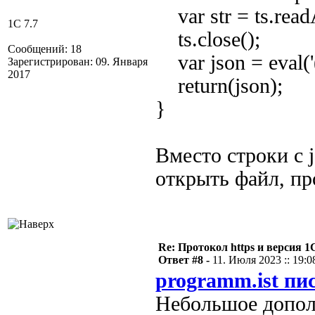
var str = ts.readA
1C 7.7
ts.close();
Сообщений: 18
var json = eval('('
Зарегистрирован: 09. Января
2017
return(json);
}
Вместо строки с j
открыть файл, про
Re: Протокол https и версия 1С
Ответ #8 -
11. Июля 2023 :: 19:0
programm.ist пис
Небольшое дополн