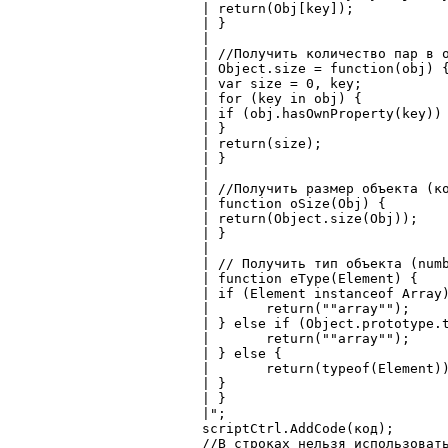
	| return(Obj[key]);

	| }

	|

	| //Получить количество пар в объекте

	| Object.size = function(obj) {

	| var size = 0, key;

	| for (key in obj) {

	| if (obj.hasOwnProperty(key)) size++;

	| }

	| return(size);

	| }

	|

	| //Получить размер объекта (количество пар в нём)

	| function oSize(Obj) {

	| return(Object.size(Obj));

	| }

	|

	| // Получить тип объекта (number, string, object, array)

	| function eType(Element) {

	| if (Element instanceof Array) {

	| 	return(""array"");

	| } else if (Object.prototype.toString.call(Element) === '[object Array]') {

	| 	return(""array"");

	| } else {

	| 	return(typeof(Element));

	| }

	| }

	|";

	scriptCtrl.AddCode(код);

	//В строках нельзя использовать символ "\"!!! Его нужно экранировать, как \\. Вообще ошибки описаны здесь http://json.parser.online.fr/ в Samples, а здесь - http://json.org - все правила
