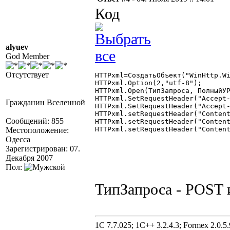
Код
alyuev
God Member
Отсутствует
HTTPxml=СоздатьОбъект("WinHttp.Wi
HTTPxml.Option(2,"utf-8");

HTTPxml.Open(ТипЗапроса, ПолныйУР
HTTPxml.SetRequestHeader("Accept-
Гражданин Вселенной
HTTPxml.SetRequestHeader("Accept-
HTTPxml.setRequestHeader("Content
Сообщений: 855
HTTPxml.setRequestHeader("Content
HTTPxml.setRequestHeader("Content
Местоположение:
Одесса
Зарегистрирован: 07.
Декабря 2007
Пол:
ТипЗапроса - POST
1C 7.7.025; 1C++ 3.2.4.3; Formex 2.0.5.9