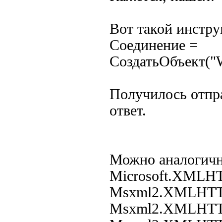
Вот такой инстру
Соединение =
СоздатьОбъект("W
Получилось отпра
ответ.
Можно аналогичн
Microsoft.XMLH
Msxml2.XMLHT
Msxml2.XMLHTT