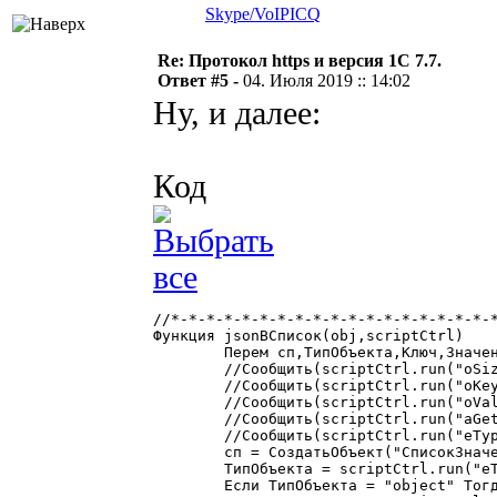
Skype/VoIP
ICQ
Re: Протокол https и версия 1С 7.7.
Ответ #5 -
04. Июля 2019 :: 14:02
Ну, и далее:
Код
//*-*-*-*-*-*-*-*-*-*-*-*-*-*-*-*-*-*-*
Функция jsonВСписок(obj,scriptCtrl)

	Перем сп,ТипОбъекта,Ключ,Значение,ТипЗнач;

	//Сообщить(scriptCtrl.run("oSize", obj)); 				//Размер объекта (количество пар ключ-значение)

	//Сообщить(scriptCtrl.run("oKey", obj, 1)); 			//Ключ пары с номером 1

	//Сообщить(scriptCtrl.run("oValueByKey", obj, "id")); 	//Получить значение объекта по ключу

	//Сообщить(scriptCtrl.run("aGet", obj.products, 0).id); //Получить Элемент массива с индексом 0

	//Сообщить(scriptCtrl.run("eType", obj.products)); 		//Получить тип объекта, даже если он - массив

	сп = СоздатьОбъект("СписокЗначений");

	ТипОбъекта = scriptCtrl.run("eType", obj);

	Если ТипОбъекта = "object" Тогда
