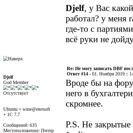
Djelf
, у Вас како
работал? у меня r
где-то с партиями
всё руки не дойду
Re: Не могу записать DBF пос
Ответ #14 -
01. Ноября 2019 :: 1
Djelf
Вроде бы на фору
God Member
него в бухгалтер
Отсутствует
скромнее.
Ubuntu + wine@etersoft
+ 1C 7.7
P.S. Не закрытые
Сообщений: 635
Местоположение: Питер