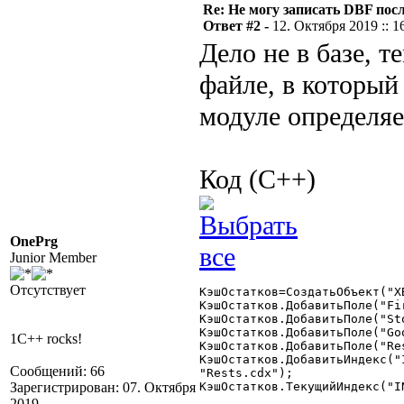
Re: Не могу записать DBF пос
Ответ #2 -
12. Октября 2019 :: 1
Дело не в базе, 
файле, в который
модуле определяе
Код (C++)
OnePrg
Junior Member
Отсутствует
КэшОстатков=СоздатьОбъект("XB
КэшОстатков.ДобавитьПоле("Firm",	"N",
КэшОстатков.ДобавитьПоле("Stock",	"N
КэшОстатков.ДобавитьПоле("Good",	"N",
1C++ rocks!
КэшОстатков.ДобавитьПоле("Rest",	"N",12
КэшОстатков.ДобавитьИндекс("
Сообщений: 66
"Rests.cdx");

Зарегистрирован: 07. Октября
КэшОстатков.ТекущийИндекс("IN
2019