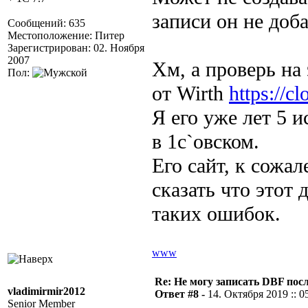
записи он не доба
Сообщений: 635
Местоположение: Питер
Зарегистрирован: 02. Ноября
2007
Хм, а проверь на
Пол:
от Wirth
https://c
Я его уже лет 5 
в 1с`овском.
Его сайт, к сожа
сказать что этот
таких ошибок.
www
Re: Не могу записать DBF пос
vladimirmir2012
Ответ #8 -
14. Октября 2019 :: 0
Senior Member