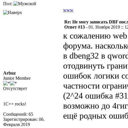
Пол:
www
Re: Не могу записать DBF пос
Ответ #13 -
01. Ноября 2019 :: 1
к сожалению web 
форума. наскольк
в dbeng32 в qwor
отодвинуть грани
Arbuz
ошибок логики co
Junior Member
частности ограни
Отсутствует
(2^24 ошибка #31
возможно до 4гиг
1C++ rocks!
ещё родных ошиб
Сообщений: 65
Зарегистрирован: 06.
Февраля 2019