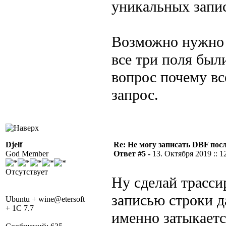
уникальных запис
Возможно нужно 
все три поля был
вопрос почему вс
запрос.
Djelf
Re: Не могу записать DBF пос
God Member
Ответ #5 -
13. Октября 2019 :: 1
Отсутствует
Ну сделай трасс
записью строки д
Ubuntu + wine@etersoft
+ 1C 7.7
именно затыкаетс