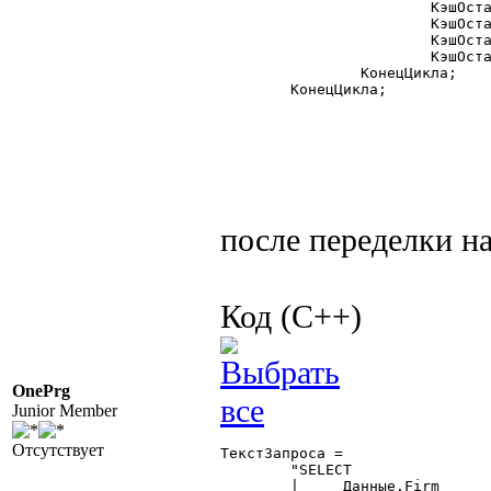
			КэшОстатков.Stock 	= Запрос.Склад.Код;

			КэшОстатков.Good 	= Запрос.Товар.Код;

			КэшОстатков.Rest 	= Запрос.КонКол;

			КэшОстатков.Записать();

		КонецЦикла;

	КонецЦикла;

после переделки на
Код (C++)
OnePrg
Junior Member
Отсутствует
ТекстЗапроса =

	"SELECT

	|     Данные.Firm			as Firm,
