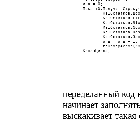
	инд = 0;

	Пока тб.ПолучитьСтроку() = 1 Цикл

		КэшОстатков.Добавить();

		КэшОстатков.Firm 	= Число(тб.Firm);

		КэшОстатков.Stock 	= Число(тб.Stock);

		КэшОстатков.Good 	= Число(тб.Good);

		КэшОстатков.Rest 	= Число(тб.Rest);

		КэшОстатков.Записать();

		инд = инд + 1;

		глПрогрессор("Обработано записей",тб.КоличествоСтрок(),инд);

	КонецЦикла;

переделанный код 
начинает заполнять
выскакивает такая