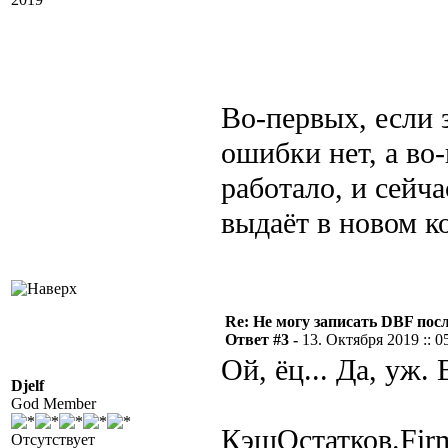
Во-первых, если 
ошибки нет, а во-
работало, и сейча
выдаёт в новом ко
Re: Не могу записать DBF пос
Ответ #3 -
13. Октября 2019 :: 0
Ой, ёц... Да, уж. 
Djelf
God Member
КэшОстатков.Fir
Отсутствует