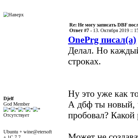
Re: Не могу записать DBF пос
Ответ #7 -
13. Октября 2019 :: 1
OnePrg писал(а)
Делал. Но каждый
строках.
Ну это уже как т
Djelf
А дбф ты новый, 
God Member
пробовал? Какой 
Отсутствует
Ubuntu + wine@etersoft
Может не создава
+ 1C 7.7