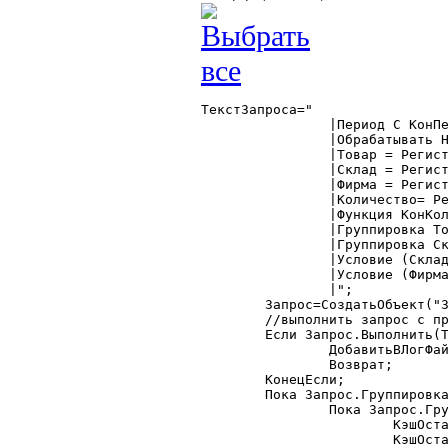
ТекстЗапроса="

		|Период С КонПериода По КонПериода;

		|Обрабатывать НеПомеченныеНаУдаление;

		|Товар = Регистр.Остатки.Товар, Справочник.Товар.ТекущийЭлемент;

		|Склад = Регистр.Остатки.МестоХранения, Справочник.МестаХранения.ТекущийЭлемент;

		|Фирма = Регистр.Остатки.Фирма;

		|Количество= Регистр.Остатки.Кво;

		|Функция КонКол=КонОст(Количество);

		|Группировка Товар Без Групп Без Упорядочивания;

		|Группировка Склад Без Групп Без Упорядочивания;

		|Условие (Склад В ТаблНастроек.Склады);

		|Условие (Фирма В ТаблНастроек.Фирмы);

		|";

	Запрос=СоздатьОбъект("Запрос");

	//выполнить запрос с проверкой

	Если Запрос.Выполнить(ТекстЗапроса)=0 Тогда

		ДобавитьВЛогФайл("","Ошибка запроса по клиентам",0);

		Возврат;

	КонецЕсли;

	Пока Запрос.Группировка(1) = 1 Цикл

		Пока Запрос.Группировка(2) = 1 Цикл

			КэшОстатков.Добавить();

			КэшОстатков.Firm 	= Запрос.Фирма.Код;
