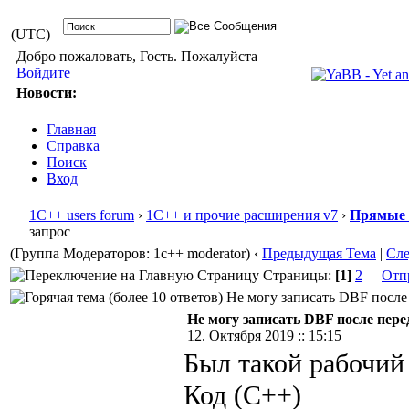
(UTC)
Добро пожаловать, Гость. Пожалуйста
Войдите
Новости:
Главная
Справка
Поиск
Вход
1С++ users forum
›
1С++ и прочие расширения v7
›
Прямые 
запрос
(Группа Модераторов: 1c++ moderator)
‹
Предыдущая Тема
|
Сл
Страницы:
[1]
2
Отп
Не могу записать DBF после 
Не могу записать DBF после пере
12. Октября 2019 :: 15:15
Был такой рабочий
Код (C++)