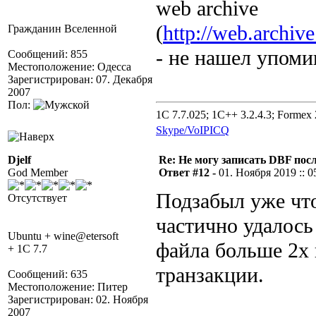
web archive
(
http://web.archiv
Гражданин Вселенной
- не нашел упоми
Сообщений: 855
Местоположение: Одесса
Зарегистрирован: 07. Декабря
2007
Пол:
1C 7.7.025; 1C++ 3.2.4.3; Formex 2
Skype/VoIP
ICQ
Djelf
Re: Не могу записать DBF пос
God Member
Ответ #12 -
01. Ноября 2019 :: 0
Подзабыл уже чт
Отсутствует
частично удалось
Ubuntu + wine@etersoft
файла больше 2х 
+ 1C 7.7
транзакции.
Сообщений: 635
Местоположение: Питер
Зарегистрирован: 02. Ноября
2007