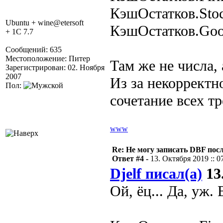
КэшОстатков.Sto
Ubuntu + wine@etersoft
КэшОстатков.Go
+ 1C 7.7
Сообщений: 635
Местоположение: Питер
Там же не числа, 
Зарегистрирован: 02. Ноября
2007
Из за некорректн
Пол:
сочетание всех т
www
Re: Не могу записать DBF пос
Ответ #4 -
13. Октября 2019 :: 0
Djelf писал(а)
13.
Ой, ёц... Да, уж. 