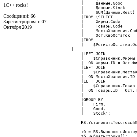
	|     Данные.Good			as Good,

1C++ rocks!
	|     Данные.Stock			as Stock,

	|     SUM(Данные.Rest) 		as Rest

Сообщений: 66
	|FROM (SELECT

Зарегистрирован: 07.
	|     Фирмы.Code			as Firm,

	|     Товары.Code			as Good,

Октября 2019
	|     МестаХранения.Code	as Stock,

	|     Ост.КвоОстаток  		as Rest

	|FROM

	|    $РегистрОстатки.Остатки(:КонПериода,,,

    |                          
	|LEFT JOIN

	|    $Справочник.Фирмы AS Фирмы

	|  ON Фирмы.ID = Ост.Фирма

	|LEFT JOIN

	|    $Справочник.МестаХранения AS МестаХранения

	|  ON МестаХранения.ID = Ост.МестоХранения

	|LEFT JOIN

	|    $Справочник.Товар AS Товары

	|  ON Товары.ID = Ост.Товар) as Данные

	|

	|GROUP BY

	|    Firm,

	|    Good,

	|    Stock";

	RS.УстановитьТекстовыйПараметр("КонПериода", КонПериода);

	тб = RS.ВыполнитьИнструкцию(ТекстЗапроса);

	тб.ВыбратьСтроки();
