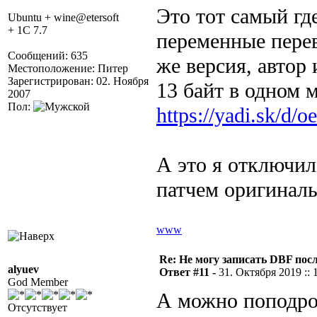
Это тот самый гд
Ubuntu + wine@etersoft
+ 1C 7.7
переменные перев
Сообщений: 635
же версия, автор 
Местоположение: Питер
Зарегистрирован: 02. Ноября
13 байт в одном м
2007
Пол:
https://yadi.sk/d
А это я отключил 
патчем оригиналь
www
Re: Не могу записать DBF пос
alyuev
Ответ #11 -
31. Октября 2019 :: 
God Member
А можно поподроб
Отсутствует