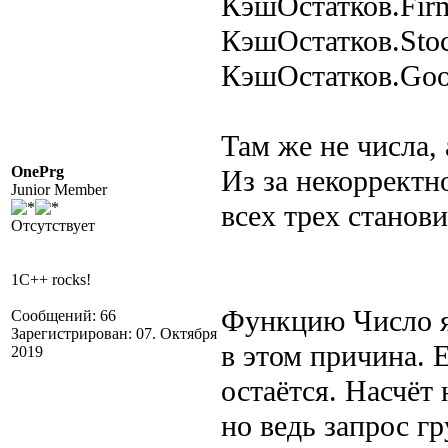
КэшОстатков.Fir
КэшОстатков.Sto
КэшОстатков.Go
Там же не числа, 
OnePrg
Из за некорректн
Junior Member
всех трех станов
Отсутствует
1C++ rocks!
Функцию Число я
Сообщений: 66
Зарегистрирован: 07. Октября
в этом причина. 
2019
остаётся. Насчёт
но ведь запрос г