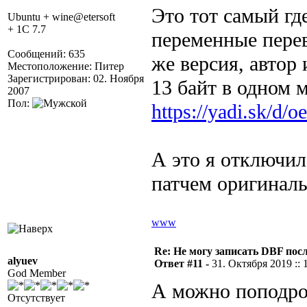
Это тот самый гд
Ubuntu + wine@etersoft
+ 1C 7.7
переменные перев
Сообщений: 635
же версия, автор 
Местоположение: Питер
Зарегистрирован: 02. Ноября
13 байт в одном м
2007
Пол:
https://yadi.sk/d
А это я отключил 
патчем оригиналь
www
Re: Не могу записать DBF пос
alyuev
Ответ #11 -
31. Октября 2019 :: 
God Member
А можно поподроб
Отсутствует