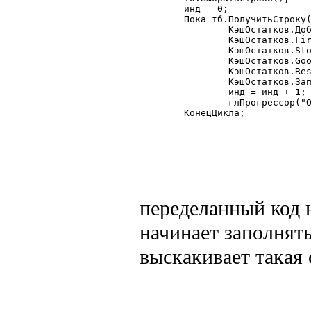
	инд = 0;

	Пока тб.ПолучитьСтроку() = 1 Цикл

		КэшОстатков.Добавить();

		КэшОстатков.Firm 	= Число(тб.Firm);

		КэшОстатков.Stock 	= Число(тб.Stock);

		КэшОстатков.Good 	= Число(тб.Good);

		КэшОстатков.Rest 	= Число(тб.Rest);

		КэшОстатков.Записать();

		инд = инд + 1;

		глПрогрессор("Обработано записей",тб.КоличествоСтрок(),инд);

	КонецЦикла;

переделанный код 
начинает заполнять
выскакивает такая