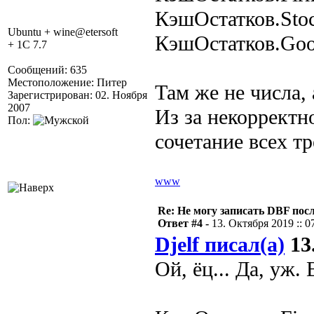
КэшОстатков.Sto
Ubuntu + wine@etersoft
КэшОстатков.Go
+ 1C 7.7
Сообщений: 635
Местоположение: Питер
Там же не числа, 
Зарегистрирован: 02. Ноября
2007
Из за некорректн
Пол:
сочетание всех т
www
Re: Не могу записать DBF пос
Ответ #4 -
13. Октября 2019 :: 0
Djelf писал(а)
13.
Ой, ёц... Да, уж. 