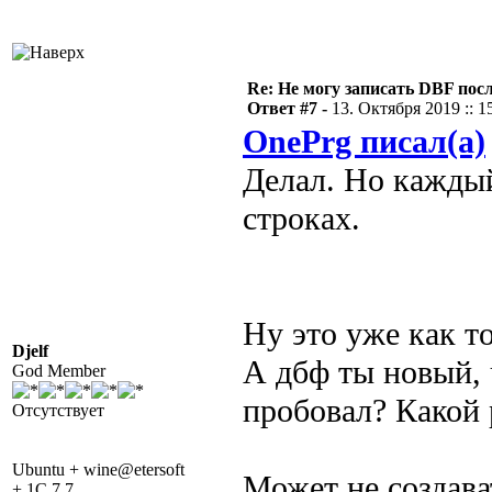
Re: Не могу записать DBF пос
Ответ #7 -
13. Октября 2019 :: 1
OnePrg писал(а)
Делал. Но каждый
строках.
Ну это уже как т
Djelf
А дбф ты новый, 
God Member
пробовал? Какой 
Отсутствует
Ubuntu + wine@etersoft
Может не создава
+ 1C 7.7