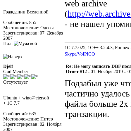
web archive
(
http://web.archiv
Гражданин Вселенной
- не нашел упоми
Сообщений: 855
Местоположение: Одесса
Зарегистрирован: 07. Декабря
2007
Пол:
1C 7.7.025; 1C++ 3.2.4.3; Formex 2
Skype/VoIP
ICQ
Djelf
Re: Не могу записать DBF пос
God Member
Ответ #12 -
01. Ноября 2019 :: 0
Подзабыл уже чт
Отсутствует
частично удалось
Ubuntu + wine@etersoft
файла больше 2х 
+ 1C 7.7
транзакции.
Сообщений: 635
Местоположение: Питер
Зарегистрирован: 02. Ноября
2007