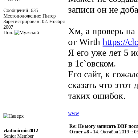
записи он не доба
Сообщений: 635
Местоположение: Питер
Зарегистрирован: 02. Ноября
2007
Хм, а проверь на
Пол:
от Wirth
https://c
Я его уже лет 5 
в 1с`овском.
Его сайт, к сожа
сказать что этот
таких ошибок.
www
Re: Не могу записать DBF пос
vladimirmir2012
Ответ #8 -
14. Октября 2019 :: 0
Senior Member