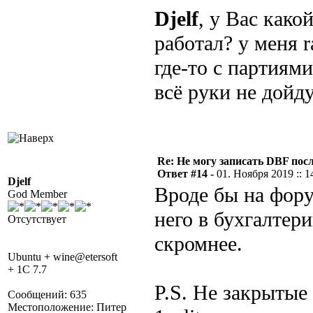
Djelf
, у Вас како
работал? у меня r
где-то с партиями
всё руки не дойду
Re: Не могу записать DBF пос
Ответ #14 -
01. Ноября 2019 :: 1
Djelf
Вроде бы на фору
God Member
него в бухгалтер
Отсутствует
скромнее.
Ubuntu + wine@etersoft
+ 1C 7.7
P.S. Не закрытые
Сообщений: 635
Местоположение: Питер