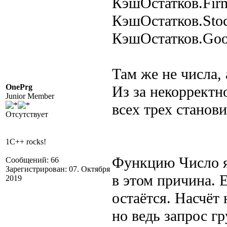
КэшОстатков.Fir
КэшОстатков.Sto
КэшОстатков.Go
Там же не числа, 
OnePrg
Из за некорректн
Junior Member
всех трех станов
Отсутствует
1C++ rocks!
Функцию Число я
Сообщений: 66
Зарегистрирован: 07. Октября
в этом причина. 
2019
остаётся. Насчёт
но ведь запрос г