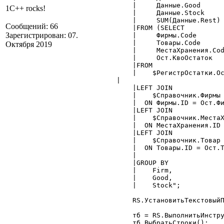
	|     Данные.Good			as Good,

1C++ rocks!
	|     Данные.Stock			as Stock,

	|     SUM(Данные.Rest) 		as Rest

Сообщений: 66
	|FROM (SELECT

Зарегистрирован: 07.
	|     Фирмы.Code			as Firm,

	|     Товары.Code			as Good,

Октября 2019
	|     МестаХранения.Code	as Stock,

	|     Ост.КвоОстаток  		as Rest

	|FROM

	|    $РегистрОстатки.Остатки(:КонПериода,,,

    |                          
	|LEFT JOIN

	|    $Справочник.Фирмы AS Фирмы

	|  ON Фирмы.ID = Ост.Фирма

	|LEFT JOIN

	|    $Справочник.МестаХранения AS МестаХранения

	|  ON МестаХранения.ID = Ост.МестоХранения

	|LEFT JOIN

	|    $Справочник.Товар AS Товары

	|  ON Товары.ID = Ост.Товар) as Данные

	|

	|GROUP BY

	|    Firm,

	|    Good,

	|    Stock";

	RS.УстановитьТекстовыйПараметр("КонПериода", КонПериода);

	тб = RS.ВыполнитьИнструкцию(ТекстЗапроса);

	тб.ВыбратьСтроки();
