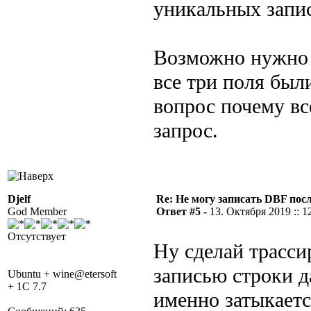
уникальных запис
Возможно нужно 
все три поля был
вопрос почему вс
запрос.
Djelf
Re: Не могу записать DBF пос
God Member
Ответ #5 -
13. Октября 2019 :: 1
Отсутствует
Ну сделай трасс
записью строки д
Ubuntu + wine@etersoft
+ 1C 7.7
именно затыкаетс