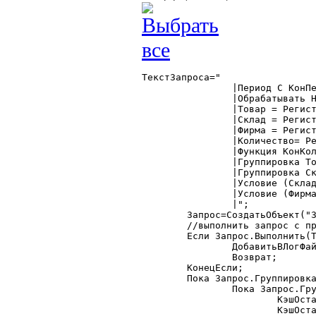
ТекстЗапроса="

		|Период С КонПериода По КонПериода;

		|Обрабатывать НеПомеченныеНаУдаление;

		|Товар = Регистр.Остатки.Товар, Справочник.Товар.ТекущийЭлемент;

		|Склад = Регистр.Остатки.МестоХранения, Справочник.МестаХранения.ТекущийЭлемент;

		|Фирма = Регистр.Остатки.Фирма;

		|Количество= Регистр.Остатки.Кво;

		|Функция КонКол=КонОст(Количество);

		|Группировка Товар Без Групп Без Упорядочивания;

		|Группировка Склад Без Групп Без Упорядочивания;

		|Условие (Склад В ТаблНастроек.Склады);

		|Условие (Фирма В ТаблНастроек.Фирмы);

		|";

	Запрос=СоздатьОбъект("Запрос");

	//выполнить запрос с проверкой

	Если Запрос.Выполнить(ТекстЗапроса)=0 Тогда

		ДобавитьВЛогФайл("","Ошибка запроса по клиентам",0);

		Возврат;

	КонецЕсли;

	Пока Запрос.Группировка(1) = 1 Цикл

		Пока Запрос.Группировка(2) = 1 Цикл

			КэшОстатков.Добавить();

			КэшОстатков.Firm 	= Запрос.Фирма.Код;
