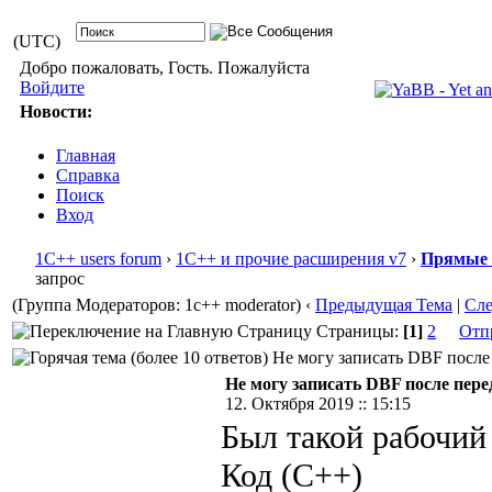
(UTC)
Добро пожаловать, Гость. Пожалуйста
Войдите
Новости:
Главная
Справка
Поиск
Вход
1С++ users forum
›
1С++ и прочие расширения v7
›
Прямые 
запрос
(Группа Модераторов: 1c++ moderator)
‹
Предыдущая Тема
|
Сл
Страницы:
[1]
2
Отп
Не могу записать DBF после 
Не могу записать DBF после пере
12. Октября 2019 :: 15:15
Был такой рабочий
Код (C++)