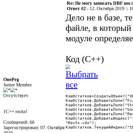
Re: Не могу записать DBF пос
Ответ #2 -
12. Октября 2019 :: 1
Дело не в базе, 
файле, в который
модуле определяе
Код (C++)
OnePrg
Junior Member
Отсутствует
КэшОстатков=СоздатьОбъект("XB
КэшОстатков.ДобавитьПоле("Firm",	"N",
КэшОстатков.ДобавитьПоле("Stock",	"N
КэшОстатков.ДобавитьПоле("Good",	"N",
1C++ rocks!
КэшОстатков.ДобавитьПоле("Rest",	"N",12
КэшОстатков.ДобавитьИндекс("
Сообщений: 66
"Rests.cdx");

Зарегистрирован: 07. Октября
КэшОстатков.ТекущийИндекс("IN
2019