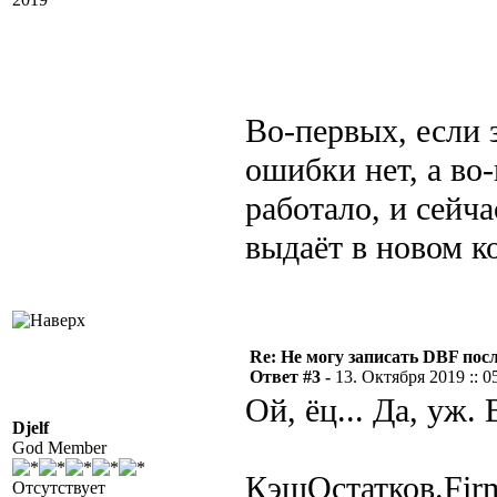
Во-первых, если 
ошибки нет, а во-
работало, и сейча
выдаёт в новом ко
Re: Не могу записать DBF пос
Ответ #3 -
13. Октября 2019 :: 0
Ой, ёц... Да, уж. 
Djelf
God Member
КэшОстатков.Fir
Отсутствует