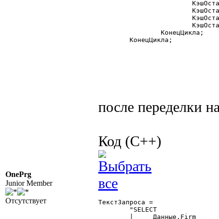
			КэшОстатков.Stock 	= Запрос.Склад.Код;

			КэшОстатков.Good 	= Запрос.Товар.Код;

			КэшОстатков.Rest 	= Запрос.КонКол;

			КэшОстатков.Записать();

		КонецЦикла;

	КонецЦикла;

после переделки на
Код (C++)
OnePrg
Junior Member
Отсутствует
ТекстЗапроса =

	"SELECT

	|     Данные.Firm			as Firm,
