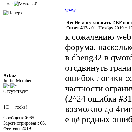
Пол:
www
Re: Не могу записать DBF пос
Ответ #13 -
01. Ноября 2019 :: 1
к сожалению web 
форума. наскольк
в dbeng32 в qwor
отодвинуть грани
Arbuz
ошибок логики co
Junior Member
частности ограни
Отсутствует
(2^24 ошибка #31
возможно до 4гиг
1C++ rocks!
ещё родных ошиб
Сообщений: 65
Зарегистрирован: 06.
Февраля 2019