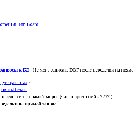
запросы к БД
› Не могу записать DBF после переделки на прям
едующая Тема
›
равить
Печать
переделки на прямой запрос (число прочтений - 7257 )
еределки на прямой запрос