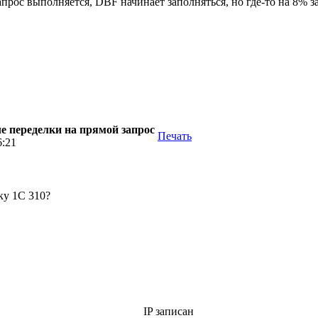
апрос выполняется, DBF начинает заполняться, но где-то на 8% 
ле переделки на прямой запрос
Печать
6:21
ку 1С 310?
IP записан