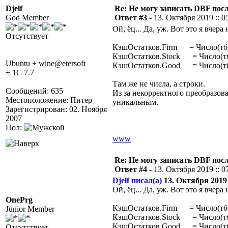
Djelf
Re: Не могу записать DBF пос
God Member
Ответ #3 -
13. Октября 2019 :: 0
Ой, ёц... Да, уж. Вот это я вчера 
Отсутствует
КэшОстатков.Firm = Число(тб.
КэшОстатков.Stock = Число(тб.
Ubuntu + wine@etersoft
КэшОстатков.Good = Число(тб
+ 1C 7.7
Там же не числа, а строки.
Сообщений: 635
Из за некорректного преобразова
Местоположение: Питер
уникальным.
Зарегистрирован: 02. Ноября
2007
Пол:
www
Re: Не могу записать DBF пос
Ответ #4 -
13. Октября 2019 :: 0
Djelf писал(а)
13. Октября 2019 
Ой, ёц... Да, уж. Вот это я вчера 
OnePrg
КэшОстатков.Firm = Число(тб.
Junior Member
КэшОстатков.Stock = Число(тб.
КэшОстатков.Good = Число(тб
Отсутствует