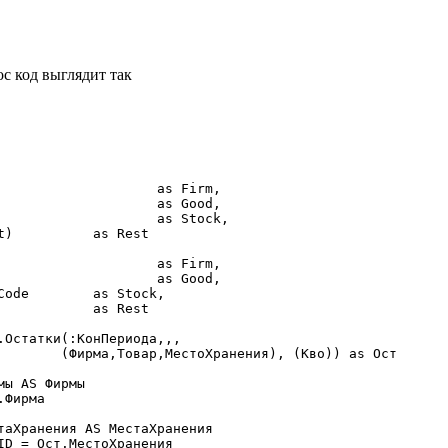
ос код выглядит так
        (Фирма,Товар,МестоХранения), (Кво)) as Ост
