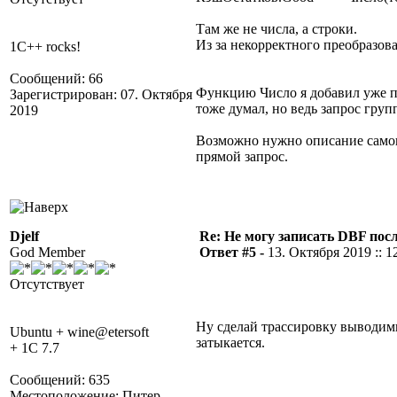
Там же не числа, а строки.
Из за некорректного преобразова
1C++ rocks!
Сообщений: 66
Функцию Число я добавил уже по
Зарегистрирован: 07. Октября
тоже думал, но ведь запрос груп
2019
Возможно нужно описание самого
прямой запрос.
Djelf
Re: Не могу записать DBF пос
God Member
Ответ #5 -
13. Октября 2019 :: 1
Отсутствует
Ну сделай трассировку выводимы
Ubuntu + wine@etersoft
затыкается.
+ 1C 7.7
Сообщений: 635
Местоположение: Питер