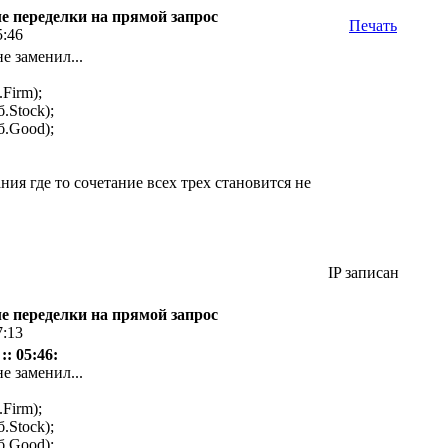
ле переделки на прямой запрос
Печать
5:46
не заменил...
Firm);
Stock);
.Good);
ния где то сочетание всех трех становится не
IP записан
ле переделки на прямой запрос
7:13
:: 05:46:
не заменил...
Firm);
Stock);
.Good);