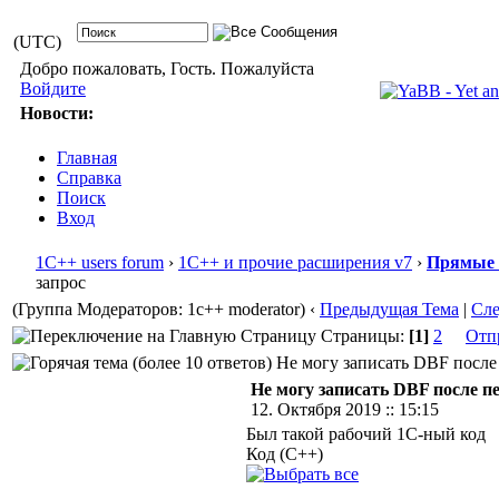
(UTC)
Добро пожаловать, Гость. Пожалуйста
Войдите
Новости:
Главная
Справка
Поиск
Вход
1С++ users forum
›
1С++ и прочие расширения v7
›
Прямые 
запрос
(Группа Модераторов: 1c++ moderator)
‹
Предыдущая Тема
|
Сл
Страницы:
[1]
2
Отп
Не могу записать DBF после 
Не могу записать DBF после п
12. Октября 2019 :: 15:15
Был такой рабочий 1С-ный код
Код (C++)