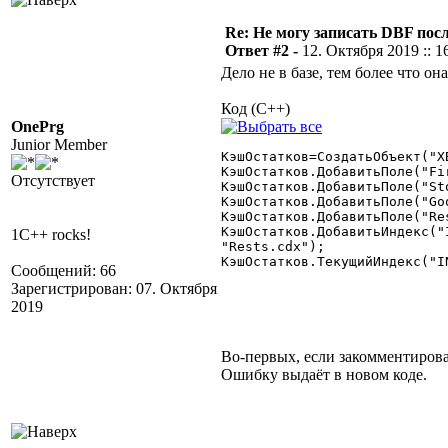
Re: Не могу записать DBF пос
Ответ #2 -
12. Октября 2019 :: 1
Дело не в базе, тем более что о
Код (C++)
OnePrg
Junior Member
КэшОстатков=СоздатьОбъект("XB
КэшОстатков.ДобавитьПоле("Firm",	"N",
Отсутствует
КэшОстатков.ДобавитьПоле("Stock",	"N
КэшОстатков.ДобавитьПоле("Good",	"N",
КэшОстатков.ДобавитьПоле("Rest",	"N",12
КэшОстатков.ДобавитьИндекс("
1C++ rocks!
"Rests.cdx");

КэшОстатков.ТекущийИндекс("IN
Сообщений: 66
Зарегистрирован: 07. Октября
2019
Во-первых, если закомментировать
Ошибку выдаёт в новом коде.