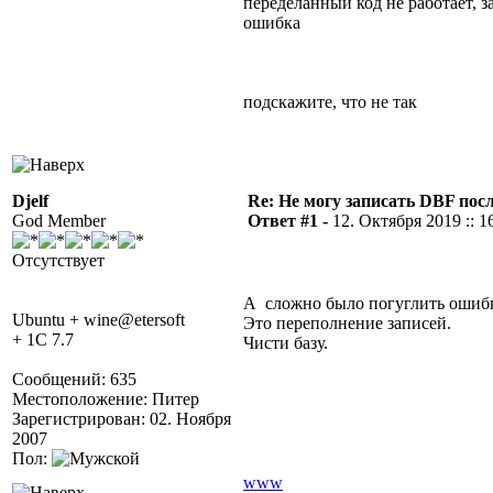
переделанный код не работает, з
ошибка
подскажите, что не так
Djelf
Re: Не могу записать DBF пос
God Member
Ответ #1 -
12. Октября 2019 :: 1
Отсутствует
А сложно было погуглить ошиб
Ubuntu + wine@etersoft
Это переполнение записей.
+ 1C 7.7
Чисти базу.
Сообщений: 635
Местоположение: Питер
Зарегистрирован: 02. Ноября
2007
Пол:
www