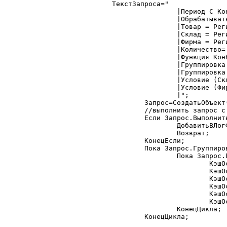
ТекстЗапроса="

		|Период С КонПериода По КонПериода;

		|Обрабатывать НеПомеченныеНаУдаление;

		|Товар = Регистр.Остатки.Товар, Справочник.Товар.ТекущийЭлемент;

		|Склад = Регистр.Остатки.МестоХранения, Справочник.МестаХранения.ТекущийЭлемент;

		|Фирма = Регистр.Остатки.Фирма;

		|Количество= Регистр.Остатки.Кво;

		|Функция КонКол=КонОст(Количество);

		|Группировка Товар Без Групп Без Упорядочивания;

		|Группировка Склад Без Групп Без Упорядочивания;

		|Условие (Склад В ТаблНастроек.Склады);

		|Условие (Фирма В ТаблНастроек.Фирмы);

		|";

	Запрос=СоздатьОбъект("Запрос");

	//выполнить запрос с проверкой

	Если Запрос.Выполнить(ТекстЗапроса)=0 Тогда

		ДобавитьВЛогФайл("","Ошибка запроса по клиентам",0);

		Возврат;

	КонецЕсли;

	Пока Запрос.Группировка(1) = 1 Цикл

		Пока Запрос.Группировка(2) = 1 Цикл

			КэшОстатков.Добавить();

			КэшОстатков.Firm 	= Запрос.Фирма.Код;

			КэшОстатков.Stock 	= Запрос.Склад.Код;

			КэшОстатков.Good 	= Запрос.Товар.Код;

			КэшОстатков.Rest 	= Запрос.КонКол;

			КэшОстатков.Записать();

		КонецЦикла;

	КонецЦикла;
