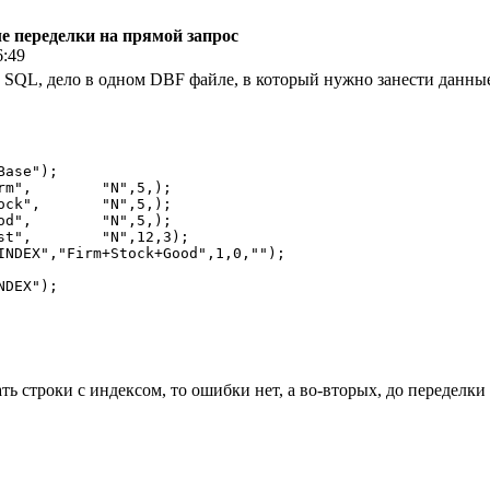
ле переделки на прямой запрос
6:49
на SQL, дело в одном DBF файле, в который нужно занести данные
ase");

5,);

",5,);

5,);

,3);

INDEX","Firm+Stock+Good",1,0,"");

DEX");

 строки с индексом, то ошибки нет, а во-вторых, до переделки за