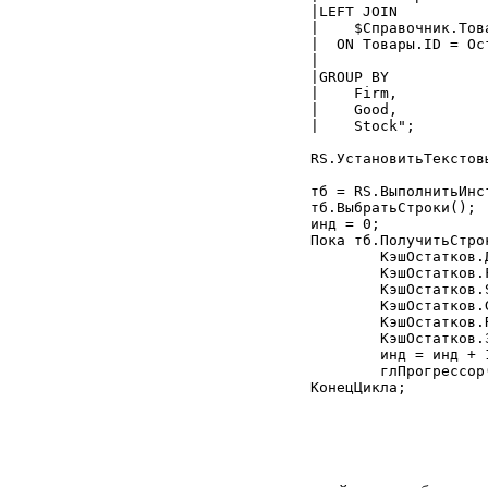
	|LEFT JOIN

	|    $Справочник.Товар AS Товары

	|  ON Товары.ID = Ост.Товар) as Данные

	|

	|GROUP BY

	|    Firm,

	|    Good,

	|    Stock";

	RS.УстановитьТекстовыйПараметр("КонПериода", КонПериода);

	тб = RS.ВыполнитьИнструкцию(ТекстЗапроса);

	тб.ВыбратьСтроки();

	инд = 0;

	Пока тб.ПолучитьСтроку() = 1 Цикл

		КэшОстатков.Добавить();

		КэшОстатков.Firm 	= Число(тб.Firm);

		КэшОстатков.Stock 	= Число(тб.Stock);

		КэшОстатков.Good 	= Число(тб.Good);

		КэшОстатков.Rest 	= Число(тб.Rest);

		КэшОстатков.Записать();

		инд = инд + 1;

		глПрогрессор("Обработано записей",тб.КоличествоСтрок(),инд);

	КонецЦикла;
