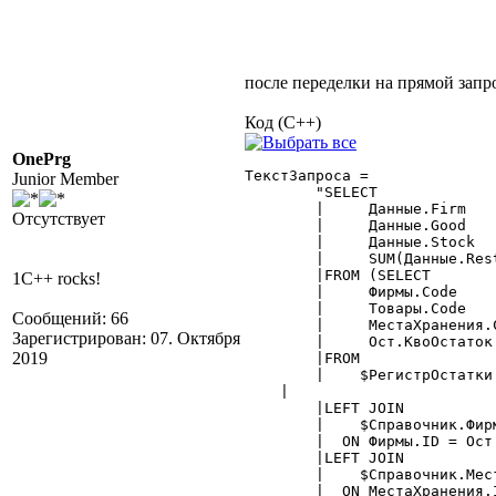
после переделки на прямой запр
Код (C++)
OnePrg
ТекстЗапроса =

Junior Member
	"SELECT

	|     Данные.Firm			as Firm,

Отсутствует
	|     Данные.Good			as Good,

	|     Данные.Stock			as Stock,

	|     SUM(Данные.Rest) 		as Rest

	|FROM (SELECT

1C++ rocks!
	|     Фирмы.Code			as Firm,

	|     Товары.Code			as Good,

Сообщений: 66
	|     МестаХранения.Code	as Stock,

Зарегистрирован: 07. Октября
	|     Ост.КвоОстаток  		as Rest

2019
	|FROM

	|    $РегистрОстатки.Остатки(:КонПериода,,,

    |                       
	|LEFT JOIN

	|    $Справочник.Фирмы AS Фирмы

	|  ON Фирмы.ID = Ост.Фирма

	|LEFT JOIN

	|    $Справочник.МестаХранения AS МестаХранения

	|  ON МестаХранения.ID = Ост.МестоХранения
