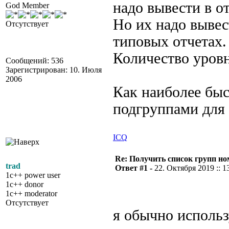
надо вывести в от
God Member
Но их надо вывес
Отсутствует
типовых отчетах.
Количество уровн
Сообщений: 536
Зарегистрирован: 10. Июля
2006
Как наиболее быс
подгруппами для 
ICQ
Re: Получить список групп н
trad
Ответ #1 -
22. Октября 2019 :: 1
1c++ power user
1c++ donor
1c++ moderator
Отсутствует
я обычно исполь