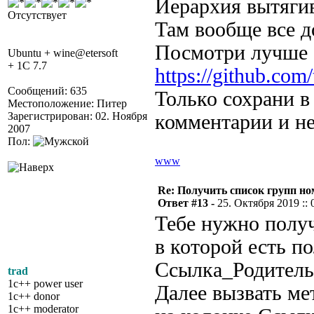
Иерархия вытягив
Отсутствует
Там вообще все д
Посмотри лучше 
Ubuntu + wine@etersoft
+ 1C 7.7
https://github.co
Сообщений: 635
Только сохрани в 
Местоположение: Питер
Зарегистрирован: 02. Ноября
комментарии и не
2007
Пол:
www
Re: Получить список групп н
Ответ #13 -
25. Октября 2019 :: 
Тебе нужно полу
в которой есть п
Ссылка_Родитель 
trad
1c++ power user
Далее вызвать ме
1c++ donor
1c++ moderator