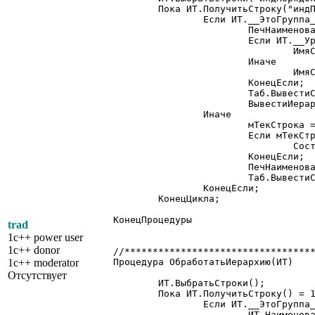
	Пока ИТ.ПолучитьСтроку("индПорядок") = 1 Цикл

		Если ИТ.__ЭтоГруппа__ = 1 Тогда

			ПечНаименование = Отступ + ИТ.Наименование;

			Если ИТ.__Уровень__ = 1 Тогда

				ИмяСекции = "Группа1уровня";

			Иначе

				ИмяСекции = "Группа";

			КонецЕсли;

			Таб.ВывестиСекцию(ИмяСекции);

			ВывестиИерархию(Таб, ИТ.тзПотомки, Отступ + " ");

		Иначе

			мТекСтрока = мТекСтрока + 1;

			Если мТекСтрока % 10 = 0 Тогда

				Состояние("Вывод... " + Цел(мТекСтрока / мВсегоПозиций * 100) + "%");

			КонецЕсли;

			ПечНаименование = ИТ.Наименование;

			Таб.ВывестиСекцию("Строка");

		КонецЕсли;

	КонецЦикла;

КонецПроцедуры

trad
1c++ power user
1c++ donor
//**********************************
1c++ moderator
Процедура ОбработатьИерархию(ИТ)

Отсутствует
	ИТ.ВыбратьСтроки();

	Пока ИТ.ПолучитьСтроку() = 1 Цикл

		Если ИТ.__ЭтоГруппа__ = 1 Тогда

			ИТ.Наименование = ИТ.Ссылка.Наименование;
