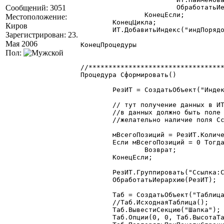
Сообщений: 3051
			ОбработатьИерархию(ИТ.тзПотомки);

		КонецЕсли;

Местоположение:
	КонецЦикла;

Киров
	ИТ.ДобавитьИндекс("индПорядок", "Наименование");

Зарегистрирован: 23.
Мая 2006
КонецПроцедуры

Пол:
//**********************************
Процедура Сформировать()

	РезИТ = СоздатьОбъект("ИндексированнаяТаблица");

	// тут получение данных в ИТ

	//в данных должно быть поле Ссылка

	//желательно наличие поля Ссылка_Родитель

	мВсегоПозиций = РезИТ.КоличествоСтрок();

	Если мВсегоПозиций = 0 Тогда

		Возврат;

	КонецЕсли;

	РезИТ.Группировать("Ссылка:Ссылка*&", , 0);

	ОбработатьИерархию(РезИТ);

	Таб = СоздатьОбъект("Таблица");

	//Таб.ИсходнаяТаблица();

	Таб.ВывестиСекцию("Шапка");

	Таб.Опции(0, 0, Таб.ВысотаТаблицы(), 0, "Печать", "Окно");
