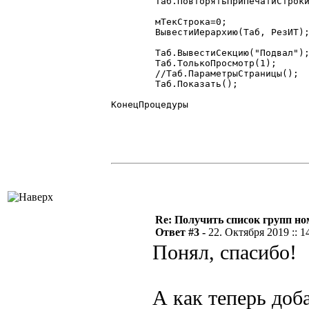
	Таб.ПовторятьПриПечатиСтроки(Таб.ВысотаТаблицы(), Таб.ВысотаТаблицы());

	мТекСтрока=0;

	ВывестиИерархию(Таб, РезИТ);

	Таб.ВывестиСекцию("Подвал");

	Таб.ТолькоПросмотр(1);

	//Таб.ПараметрыСтраницы();

	Таб.Показать();

КонецПроцедуры

Re: Получить список групп н
Ответ #3 -
22. Октября 2019 :: 1
Понял, спасибо!
А как теперь доб