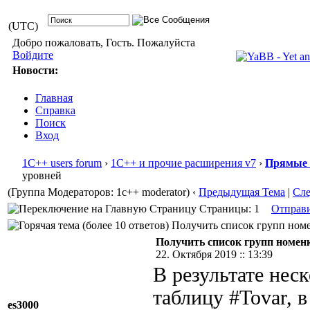
(UTC)
Добро пожаловать, Гость. Пожалуйста
Войдите
Новости:
Главная
Справка
Поиск
Вход
1С++ users forum
›
1С++ и прочие расширения v7
›
Прямые 
уровней
(Группа Модераторов: 1c++ moderator)
‹
Предыдущая Тема
|
Сл
Страницы: 1
Отправ
Получить список групп номен
Получить список групп номен
22. Октября 2019 :: 13:39
В результате нес
таблицу #Tovar, 
es3000