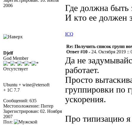
Зарегистрирован: 10. Июля
2006
Где должна быть 
И кто ее должен 
ICQ
Re: Получить список групп н
Ответ #10 -
24. Октября 2019 :: 
Djelf
God Member
Да не задумывайс
работает.
Отсутствует
Просто вытаскива
Ubuntu + wine@etersoft
группировки по г
+ 1C 7.7
ускорения.
Сообщений: 635
Местоположение: Питер
Зарегистрирован: 02. Ноября
2007
Про типизацию я ч
Пол: