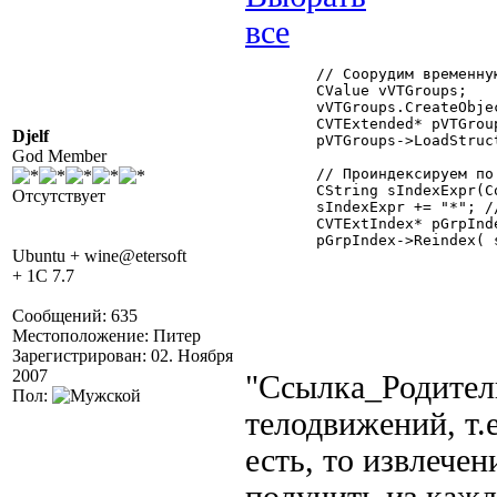
	// Соорудим временную таблицу для групп

	CValue vVTGroups;

	vVTGroups.CreateObject("IndexedTable");

	CVTExtended* pVTGroups = CValue2VTExt(vVTGroups);

Djelf
	pVTGroups->LoadStructure(this);

God Member
	// Проиндексируем по колонке группы

	CString sIndexExpr(ColumnName(nRefCol));

Отсутствует
	sIndexExpr += "*"; //сортировать будем по внутреннему представлению

	CVTExtIndex* pGrpIndex = pVTGroups->DefaultIndex;

	pGrpIndex->Reindex( sIndexExpr );

Ubuntu + wine@etersoft
+ 1C 7.7
Сообщений: 635
Местоположение: Питер
Зарегистрирован: 02. Ноября
2007
"Ссылка_Родител
Пол:
телодвижений, т.
есть, то извлече