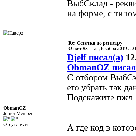
ВыбСклад - рекви
на форме, с тип
Re: Остатки по регистру
Ответ #3 -
12. Декабря 2019 :: 2
Djelf писал(а)
12.
ObmanOZ писал
С отбором ВыбСкл
его убрать так да
Подскажите пжл
ObmanOZ
Junior Member
Отсутствует
А где код в кото