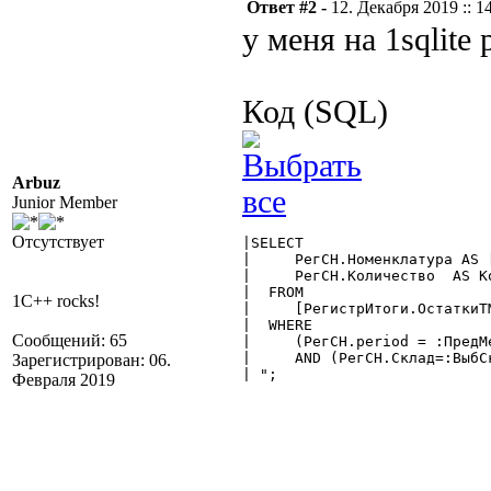
Ответ #2 -
12. Декабря 2019 :: 1
у меня на 1sqlite 
Код (SQL)
Arbuz
Junior Member
Отсутствует
|SELECT

|     РегСН.Номенклатура AS 
|     РегСН.Количество  AS Ко
|  FROM

1C++ rocks!
|     [РегистрИтоги.ОстаткиТМ
|  WHERE

Сообщений: 65
|     (РегСН.period = :ПредМе
|     AND (РегСН.Склад=:ВыбСк
Зарегистрирован: 06.
| "; 

Февраля 2019