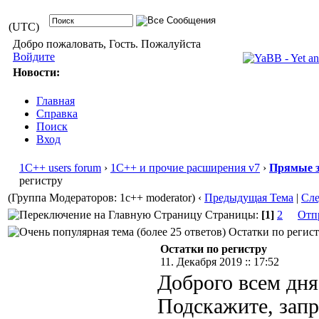
(UTC)
Добро пожаловать, Гость. Пожалуйста
Войдите
Новости:
Главная
Справка
Поиск
Вход
1С++ users forum
›
1С++ и прочие расширения v7
›
Прямые з
регистру
(Группа Модераторов: 1c++ moderator)
‹
Предыдущая Тема
|
Сл
Страницы:
[1]
2
Отп
Остатки по регистр
Остатки по регистру
11. Декабря 2019 :: 17:52
Доброго всем дня
Подскажите, зап