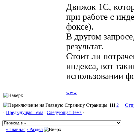
Движок 1С, которы
при работе с инд
фоксе).
В другом запросе
результат.
Стоит ли потраче
индекса, вот так
использовании ф
www
Страницы:
[1]
2
Отп
‹
Предыдущая Тема
|
Следующая Тема
›
« Главная
‹ Раздел