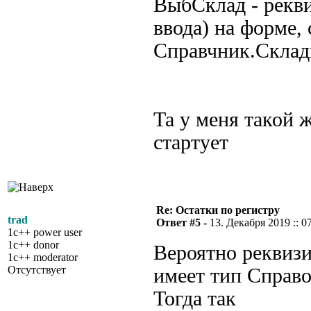
ВыбСклад - рекви
ввода) на форме,
Справчник.Скла
Та у меня такой 
стартует
Re: Остатки по регистру
trad
Ответ #5 -
13. Декабря 2019 :: 0
1c++ power user
1c++ donor
Вероятно реквиз
1c++ moderator
Отсутствует
имеет тип Справо
Тогда так