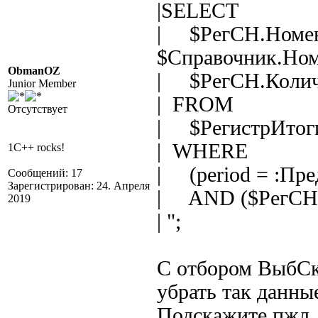
|SELECT
| $РегСН.Номен
$Справочник.Ном
ObmanOZ
| $РегСН.Колич
Junior Member
| FROM
Отсутствует
| $РегистрИтог
| WHERE
1C++ rocks!
| (period = :Пр
Сообщений: 17
Зарегистрирован: 24. Апреля
| AND ($РегСН.
2019
| ";
С отбором ВыбСкл
убрать так данные
Подскажите пжл