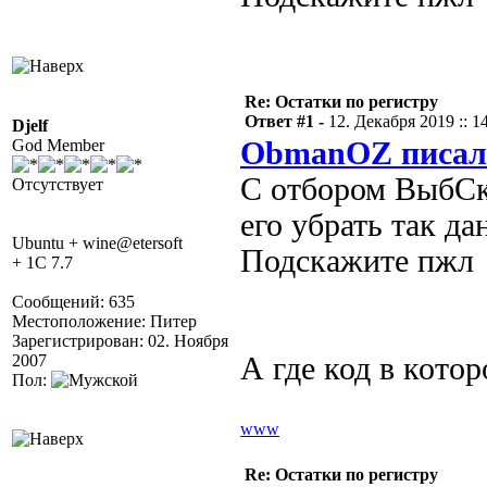
Re: Остатки по регистру
Ответ #1 -
12. Декабря 2019 :: 1
Djelf
God Member
ObmanOZ писал
С отбором ВыбСкл
Отсутствует
его убрать так да
Ubuntu + wine@etersoft
Подскажите пжл
+ 1C 7.7
Сообщений: 635
Местоположение: Питер
Зарегистрирован: 02. Ноября
2007
А где код в кото
Пол:
www
Re: Остатки по регистру