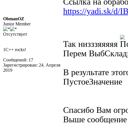
Ссылка на обраб
https://yadi.sk/d
ObmanOZ
Junior Member
Отсутствует
Так низззяяяяя
1C++ rocks!
Перем ВыбСклад;
Сообщений: 17
Зарегистрирован: 24. Апреля
2019
В результате это
ПустоеЗначение
Спасибо Вам огро
Выше сообщение 