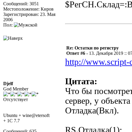
$РегСН.Склад=:
Сообщений: 3051
Местоположение: Киров
Зарегистрирован: 23. Мая
2006
Пол:
Re: Остатки по регистру
Ответ #6 -
13. Декабря 2019 :: 0
http://www.script-
Цитата:
Djelf
God Member
Что бы посмотрет
сервер, у объект
Отсутствует
Отладка(Вкл).
Ubuntu + wine@etersoft
+ 1C 7.7
RS.Отладка(1);
Сообщений: 635