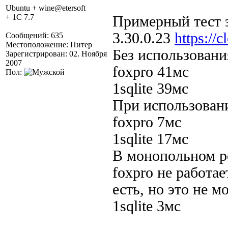
Ubuntu + wine@etersoft
+ 1C 7.7
Примерный тест эт
3.30.0.23
https://
Сообщений: 635
Местоположение: Питер
Без использовани
Зарегистрирован: 02. Ноября
2007
foxpro 41мс
Пол:
1sqlite 39мс
При использовани
foxpro 7мс
1sqlite 17мс
В монопольном р
foxpro не работа
есть, но это не 
1sqlite 3мс