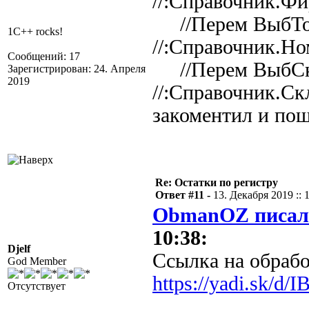
//:Справочник.Ф
//Перем ВыбТо
1C++ rocks!
//:Справочник.Но
Сообщений: 17
//Перем ВыбСк
Зарегистрирован: 24. Апреля
2019
//:Справочник.С
закоментил и пош
Re: Остатки по регистру
Ответ #11 -
13. Декабря 2019 :: 
ObmanOZ писал
10:38:
Djelf
Ссылка на обраб
God Member
https://yadi.sk/d
Отсутствует