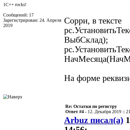
1C++ rocks!
Сообщений: 17
Сорри, в тексте
Зарегистрирован: 24. Апреля
2019
рс.УстановитьТе
ВыбСклад);
рс.УстановитьТе
НачМесяца(НачМе
На форме реквиз
Re: Остатки по регистру
Ответ #4 -
12. Декабря 2019 :: 2
Arbuz писал(а)
1
14:56: