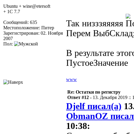
Ubuntu + wine@etersoft
+ 1C 7.7
Так низззяяяяя
Сообщений: 635
Местоположение: Питер
Перем ВыбСклад;
Зарегистрирован: 02. Ноября
2007
Пол:
В результате это
ПустоеЗначение
www
Re: Остатки по регистру
Ответ #12 -
13. Декабря 2019 :: 
Djelf писал(а)
13.
ObmanOZ писал
10:38: