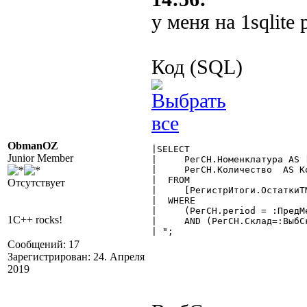
у меня на 1sqlite 
Код (SQL)
ObmanOZ
|SELECT

Junior Member
|     РегСН.Номенклатура AS 
|     РегСН.Количество  AS Ко
|  FROM

Отсутствует
|     [РегистрИтоги.ОстаткиТМ
|  WHERE

|     (РегСН.period = :ПредМе
1C++ rocks!
|     AND (РегСН.Склад=:ВыбСк
| "; 

Сообщений: 17
Зарегистрирован: 24. Апреля
2019