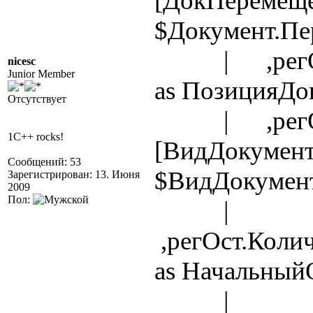
[ДокПеремещ
$Документ.П
| ,регОст
nicesc
Junior Member
as ПозицияДо
Отсутствует
| ,регОст
1C++ rocks!
[ВидДокумен
Сообщений: 53
$ВидДокумент
Зарегистрирован: 13. Июня
2009
Пол:
|
,регОст.Коли
as Начальный
|