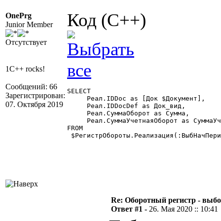
Код (C++)
OnePrg
Junior Member
Отсутствует
1C++ rocks!
Сообщений: 66
SELECT

Зарегистрирован:
     Реал.IDDoc as [Док $Документ],

07. Октября 2019
     Реал.IDDocDef as Док_вид,

     Реал.СуммаОборот as Сумма,

     Реал.СуммаУчетнаяОборот as СуммаУч
FROM

 $РегистрОбороты.Реализация(:ВыбНачПери
Re: Оборотный регистр - выбо
Ответ #1 -
26. Мая 2020 :: 10:41