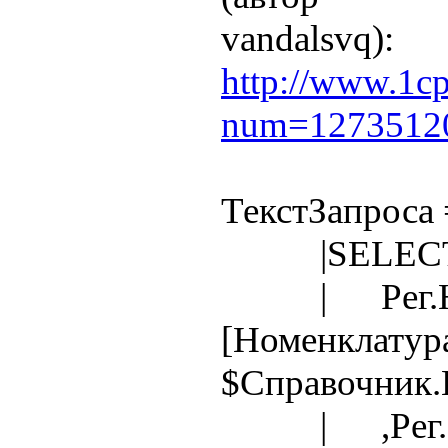
vandalsvq):
http://www.1c
num=1273512
ТекстЗапроса 
|SELEC
| Рег.Ном
[Номенклатур
$Справочник.
| ,Рег.Себ