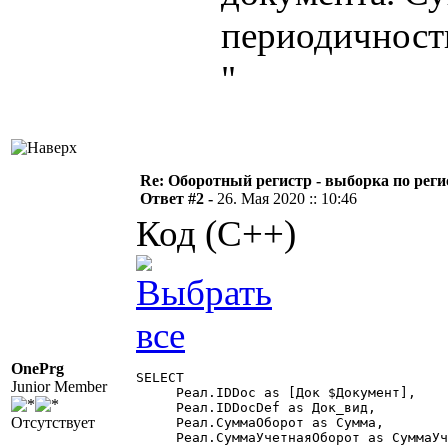
периодичнос
"
Re: Оборотный регистр - выборка по реги
Ответ #2 -
26. Мая 2020 :: 10:46
Код (C++)
OnePrg
SELECT

Junior Member
     Реал.IDDoc as [Док $Документ],

     Реал.IDDocDef as Док_вид,

Отсутствует
     Реал.СуммаОборот as Сумма,

     Реал.СуммаУчетнаяОборот as СуммаУч