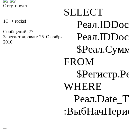
Отсутствует
SELECT
Реал.IDDoc a
1C++ rocks!
Сообщений: 77
Реал.IDDocD
Зарегистрирован: 25. Октября
2010
$Реал.Сумма
FROM
$Регистр.Ре
WHERE
Реал.Date_
:ВыбНачПери