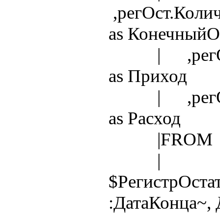
,регОст.Коли
as КонечныйО
| ,регОст.
as Приход
| ,регОст.
as Расход
|FROM
|
$РегистрОста
:ДатаКонца~, 