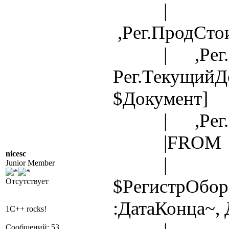
|
,Рег.ПродСто
| ,Рег.Вид
Рег.ТекущийД
$Документ]
| ,Рег.Ви
|FROM
nicesc
|
Junior Member
$РегистрОбор
Отсутствует
:ДатаКонца~,
1C++ rocks!
Сообщений: 53