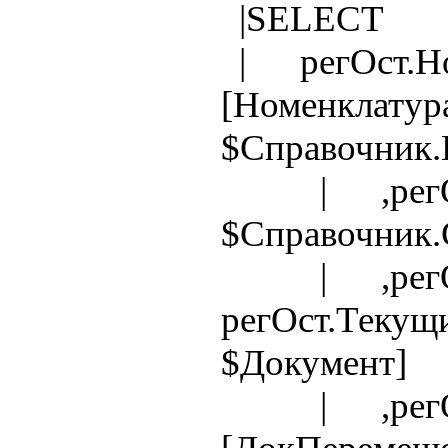
|SELECT
| регОст.Но
[Номенклатур
$Справочник.
| ,регОст.
$Справочник.
| ,регОст.
регОст.Текущ
$Документ]
| ,регОст