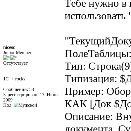
Тебе нужно в
использовать 
"ТекущийДок
nicesc
ПолеТаблицы
Junior Member
Тип: Строка(9
Отсутствует
Типизация: $
1C++ rocks!
Пример: Обо
Сообщений: 53
Зарегистрирован: 13. Июня
2009
КАК [Док $До
Пол:
Описание: Вн
документа. Су