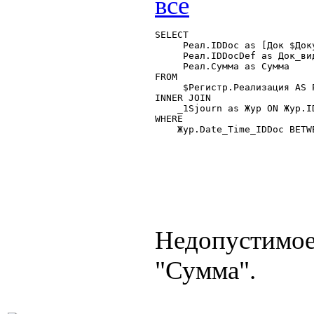
SELECT

     Реал.IDDoc as [Док $Доку
     Реал.IDDocDef as Док_вид
     Реал.Сумма as Сумма

FROM

     $Регистр.Реализация AS Р
INNER JOIN

    _1Sjourn as Жур ON Жур.ID
WHERE

    Жур.Date_Time_IDDoc BETW
Недопустимое
"Сумма".