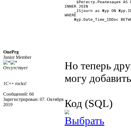
     $Регистр.Реализация AS Р
INNER JOIN

    _1Sjourn as Жур ON Жур.ID
WHERE

    Жур.Date_Time_IDDoc BETW
OnePrg
Junior Member
Но теперь дру
Отсутствует
могу добавить
1C++ rocks!
Сообщений: 66
Зарегистрирован: 07. Октября
Код (SQL)
2019