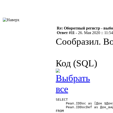
Re: Оборотный регистр - выбо
Ответ #11 -
26. Мая 2020 :: 11:54
Сообразил. Во
Код (SQL)
SELECT

     Реал.IDDoc as [Док $Доку
     Реал.IDDocDef as Док_вид
FROM
