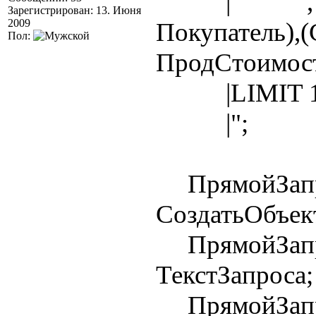
| , ,(Но
Зарегистрирован: 13. Июня
2009
Покупатель),(
Пол:
ПродСтоимость
|LIMIT 1
|";
ПрямойЗапр
СоздатьОбъек
ПрямойЗапро
ТекстЗапроса;
ПрямойЗапр