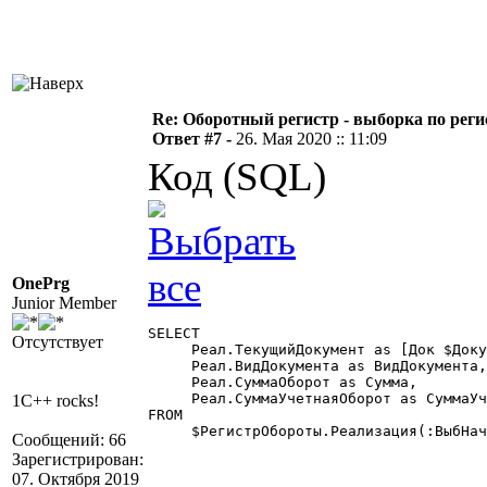
Re: Оборотный регистр - выборка по реги
Ответ #7 -
26. Мая 2020 :: 11:09
Код (SQL)
OnePrg
Junior Member
SELECT

Отсутствует
     Реал.ТекущийДокумент as [Док $Доку
     Реал.ВидДокумента as ВидДокумента,

     Реал.СуммаОборот as Сумма,

     Реал.СуммаУчетнаяОборот as СуммаУч
1C++ rocks!
FROM

     $РегистрОбороты.Реализация(:ВыбНач
Сообщений: 66
Зарегистрирован:
07. Октября 2019