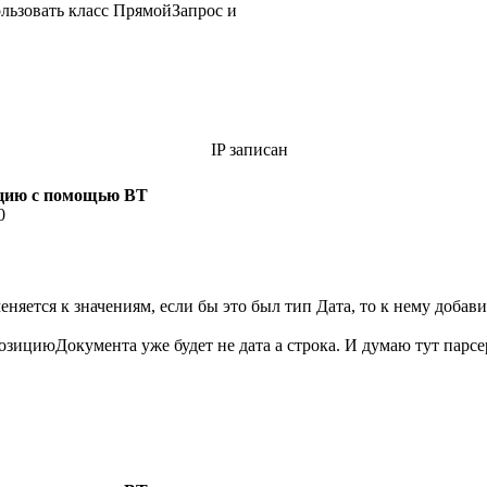
льзовать класс ПрямойЗапрос и
IP записан
зицию с помощью ВТ
0
няется к значениям, если бы это был тип Дата, то к нему добави
зициюДокумента уже будет не дата а строка. И думаю тут парсе