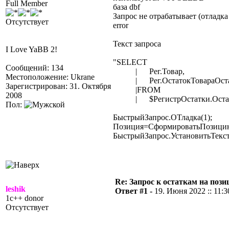
Full Member
база dbf
Запрос не отрабатывает (отладка
Отсутствует
error
Текст запроса
I Love YaBB 2!
"SELECT
Сообщений: 134
| Рег.Товар,
Местоположение: Ukrane
| Рег.ОстатокТовараОстато
Зарегистрирован: 31. Октября
|FROM
2008
| $РегистрОстатки.ОстаткиТо
Пол:
БыстрыйЗапрос.ОТладка(1);
Позиция=СформироватьПозициюД
БыстрыйЗапрос.УстановитьТекс
Re: Запрос к остаткам на по
leshik
Ответ #1 -
19. Июня 2022 :: 11:3
1c++ donor
Отсутствует