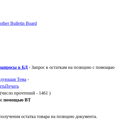
запросы к БД
› Запрос к остаткам на позицию с помощью
едующая Тема
›
ить
Печать
число прочтений - 1461 )
ю с помощью ВТ
 получения остатка товара на позицию документа.