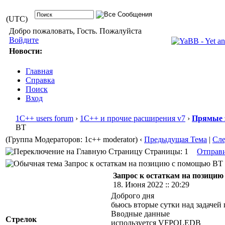
(UTC)
Добро пожаловать, Гость. Пожалуйста
Войдите
Новости:
Главная
Справка
Поиск
Вход
1С++ users forum
›
1С++ и прочие расширения v7
›
Прямые 
ВТ
(Группа Модераторов: 1c++ moderator)
‹
Предыдущая Тема
|
Сл
Страницы: 1
Отправ
Запрос к остаткам на позицию с помощью ВТ (
Запрос к остаткам на позици
18. Июня 2022 :: 20:29
Доброго дня
бьюсь вторые сутки над задачей
Вводные данные
Стрелок
используется VFPOLEDB