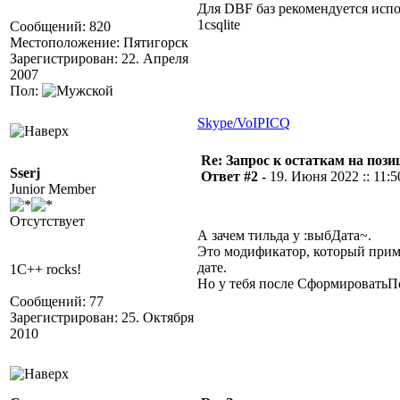
Для DBF баз рекомендуется испо
1csqlite
Сообщений: 820
Местоположение: Пятигорск
Зарегистрирован: 22. Апреля
2007
Пол:
Skype/VoIP
ICQ
Re: Запрос к остаткам на по
Sserj
Ответ #2 -
19. Июня 2022 :: 11:5
Junior Member
Отсутствует
А зачем тильда у :выбДата~.
Это модификатор, который приме
дате.
1C++ rocks!
Но у тебя после СформироватьПо
Сообщений: 77
Зарегистрирован: 25. Октября
2010