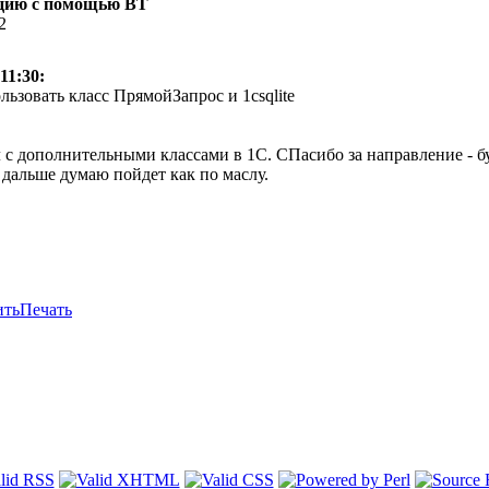
зицию с помощью ВТ
2
11:30:
ьзовать класс ПрямойЗапрос и 1csqlite
с дополнительными классами в 1С. СПасибо за направление - буд
. дальше думаю пойдет как по маслу.
ить
Печать