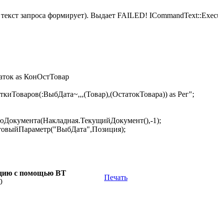
 текст запроса формирует). Выдает FAILED! ICommandText::Execut
к as КонОстТовар
варов(:ВыбДата~,,,(Товар),(ОстатокТовара)) as Рег";
окумента(Накладная.ТекущийДокумент(),-1);
товыйПараметр("ВыбДата",Позиция);
зицию с помощью ВТ
Печать
0