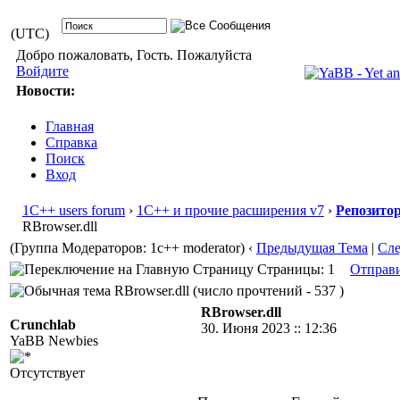
(UTC)
Добро пожаловать, Гость. Пожалуйста
Войдите
Новости:
Главная
Справка
Поиск
Вход
1С++ users forum
›
1С++ и прочие расширения v7
›
Репозито
RBrowser.dll
(Группа Модераторов: 1c++ moderator)
‹
Предыдущая Тема
|
Сл
Страницы: 1
Отправ
RBrowser.dll (число прочтений - 537 )
RBrowser.dll
Crunchlab
30. Июня 2023 :: 12:36
YaBB Newbies
Отсутствует