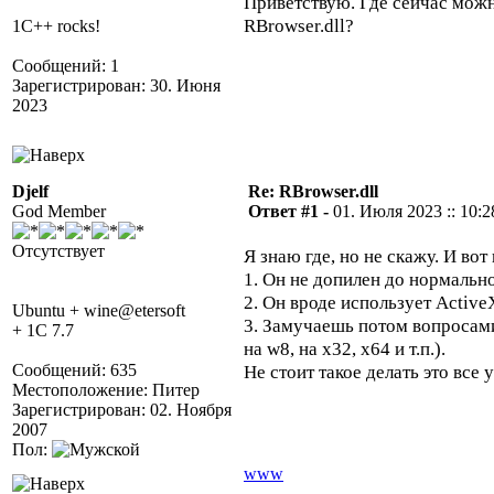
Приветствую. Где сейчас можн
RBrowser.dll?
1C++ rocks!
Сообщений: 1
Зарегистрирован: 30. Июня
2023
Djelf
Re: RBrowser.dll
God Member
Ответ #1 -
01. Июля 2023 :: 10:2
Отсутствует
Я знаю где, но не скажу. И вот
1. Он не допилен до нормальн
2. Он вроде использует ActiveX
Ubuntu + wine@etersoft
3. Замучаешь потом вопросами 
+ 1C 7.7
на w8, на х32, х64 и т.п.).
Сообщений: 635
Не стоит такое делать это все у
Местоположение: Питер
Зарегистрирован: 02. Ноября
2007
Пол:
www