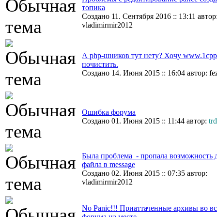
топика
Создано 11. Сентября 2016 :: 13:11 автор
vladimirmir2012
А php-шников тут нету? Хочу www.1cpp.
почистить.
Создано 14. Июня 2015 :: 16:04 автор: fe
Ошибка форума
Создано 01. Июня 2015 :: 11:44 автор:
tr
Была проблема - пропала возможность д
файла в message
Создано 02. Июня 2015 :: 07:35 автор:
vladimirmir2012
No Panic!!! Приаттаченные архивы во все
форума на месте