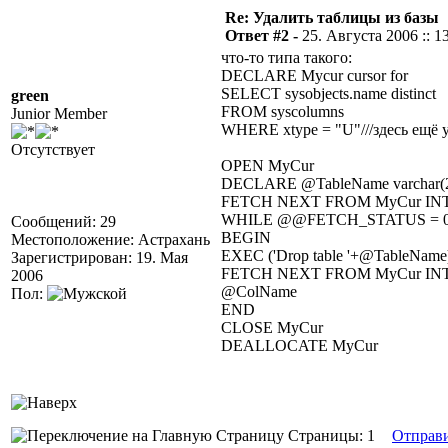
Re: Удалить таблицы из базы
Ответ #2 -
25. Августа 2006 :: 1
что-то типа такого:
DECLARE Mycur cursor for
SELECT sysobjects.name distinct
green
FROM syscolumns
Junior Member
WHERE xtype = "U"///здесь ещё 
Отсутствует
OPEN MyCur
DECLARE @TableName varchar(
FETCH NEXT FROM MyCur INT
WHILE @@FETCH_STATUS = 
Сообщений: 29
BEGIN
Местоположение: Астрахань
EXEC ('Drop table '+@TableName
Зарегистрирован: 19. Мая
FETCH NEXT FROM MyCur INT
2006
@ColName
Пол:
END
CLOSE MyCur
DEALLOCATE MyCur
Страницы: 1
Отправ