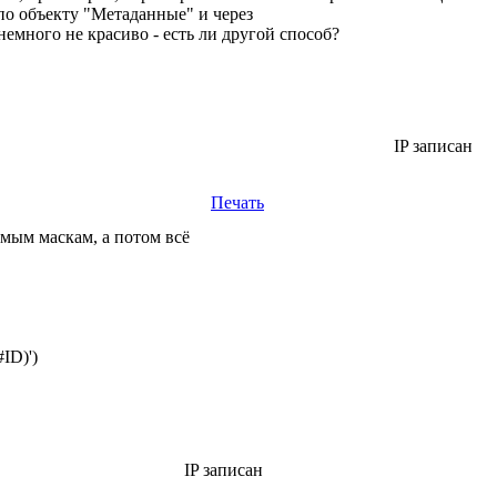
по объекту "Метаданные" и через
емного не красиво - есть ли другой способ?
IP записан
Печать
димым маскам, а потом всё
ID)')
IP записан