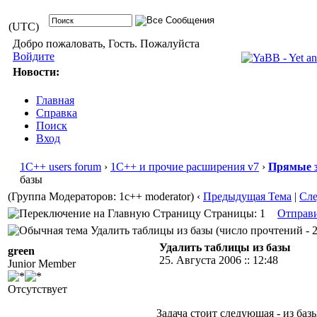
(UTC)
Добро пожаловать, Гость. Пожалуйста
Войдите
Новости:
Главная
Справка
Поиск
Вход
1С++ users forum
›
1С++ и прочие расширения v7
›
Прямые з
базы
(Группа Модераторов: 1c++ moderator)
‹
Предыдущая Тема
|
Сл
Страницы: 1
Отправ
Удалить таблицы из базы (число прочтений - 2
Удалить таблицы из базы
green
25. Августа 2006 :: 12:48
Junior Member
Отсутствует
Задача стоит следующая - из ба