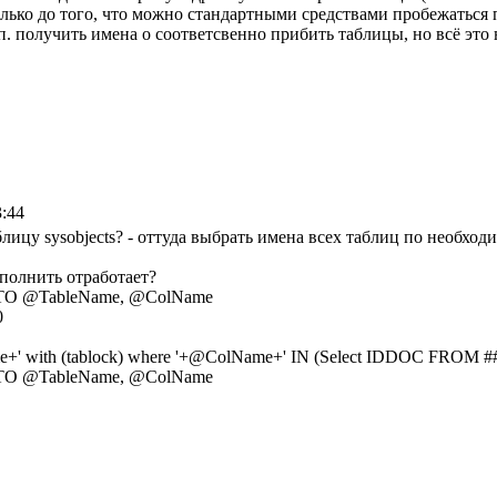
олько до того, что можно стандартными средствами пробежаться 
 получить имена о соответсвенно прибить таблицы, но всё это н
3:44
аблицу sysobjects? - оттуда выбрать имена всех таблиц по необхо
ыполнить отработает?
O @TableName, @ColName
0
+' with (tablock) where '+@ColName+' IN (Select IDDOC FROM ##
O @TableName, @ColName