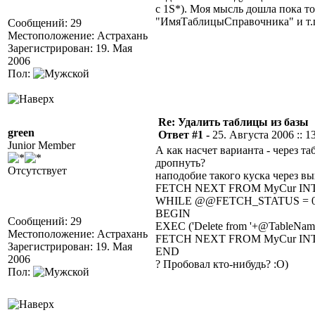
с 1S*). Моя мысль дошла пока т
"ИмяТаблицыСправочника" и т.п.
Сообщений: 29
Местоположение: Астрахань
Зарегистрирован: 19. Мая
2006
Пол:
Re: Удалить таблицы из базы
green
Ответ #1 -
25. Августа 2006 :: 1
Junior Member
А как насчет варианта - через т
дропнуть?
Отсутствует
наподобие такого куска через в
FETCH NEXT FROM MyCur INT
WHILE @@FETCH_STATUS = 
BEGIN
Сообщений: 29
EXEC ('Delete from '+@TableName
Местоположение: Астрахань
FETCH NEXT FROM MyCur INT
Зарегистрирован: 19. Мая
END
2006
? Пробовал кто-нибудь? :О)
Пол: