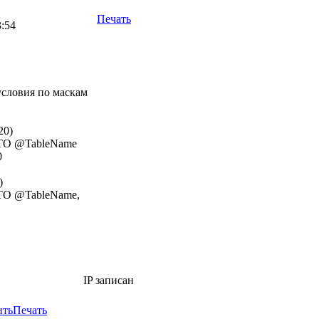
Печать
3:54
условия по маскам
20)
O @TableName
0
)
O @TableName,
IP записан
ить
Печать