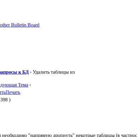
апросы к БД
› Удалить таблицы из
едующая Тема
›
ить
Печать
398 )
зы необходимо "напрямую дропнуть" некотрые таблицы (в частнос