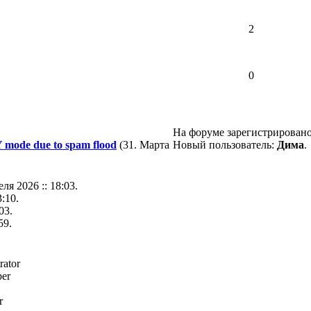
2
0
На форуме зарегистрирован
mode due to spam flood
(31. Марта
Новый пользователь:
Дима
.
ля 2026 :: 18:03.
3:10.
03.
59.
rator
er
r