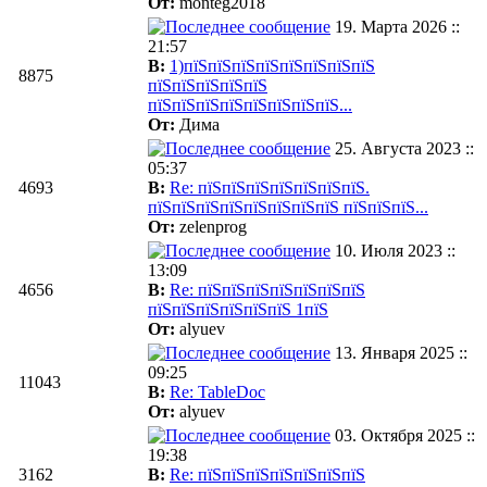
От:
monteg2018
19. Марта 2026 ::
21:57
В:
1)пїЅпїЅпїЅпїЅпїЅпїЅпїЅпїЅ
8875
пїЅпїЅпїЅпїЅпїЅ
пїЅпїЅпїЅпїЅпїЅпїЅпїЅпїЅ...
От:
Дима
25. Августа 2023 ::
05:37
4693
В:
Re: пїЅпїЅпїЅпїЅпїЅпїЅпїЅ.
пїЅпїЅпїЅпїЅпїЅпїЅпїЅпїЅ пїЅпїЅпїЅ...
От:
zelenprog
10. Июля 2023 ::
13:09
4656
В:
Re: пїЅпїЅпїЅпїЅпїЅпїЅпїЅ
пїЅпїЅпїЅпїЅпїЅпїЅ 1пїЅ
От:
alyuev
13. Января 2025 ::
09:25
11043
В:
Re: TableDoc
От:
alyuev
03. Октября 2025 ::
19:38
3162
В:
Re: пїЅпїЅпїЅпїЅпїЅпїЅпїЅ