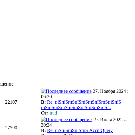
бщение
27. Ноября 2024 ::
06:20
22107
В:
Re: пїЅпїЅпїЅпїЅпїЅпїЅпїЅпїЅпїЅпїЅ
пїЅпїЅпїЅпїЅпїЅпїЅпїЅпїЅпїЅпїЅ...
От:
trad
19. Июля 2025 ::
20:24
27590
В:
Re: пїЅпїЅпїЅпїЅпїЅ AccntQuery