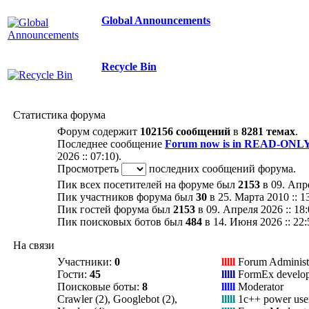
Global Announcements
Recycle Bin
Статистика форума
Форум содержит
102156 сообщений
в
8281 темах
.
Последнее сообщение
Forum now is in READ-ONLY 
2026 :: 07:10).
Просмотреть
последних сообщений форума.
Пик всех посетителей на форуме был
2153
в 09. Апре
Пик участников форума был
30
в 25. Марта 2010 :: 1
Пик гостей форума был
2153
в 09. Апреля 2026 :: 18:
Пик поисковых ботов был
484
в 14. Июня 2026 :: 22:
На связи
Участники:
0
lllll
Forum Administ
Гости:
45
lllll
FormEx develop
Поисковые боты:
8
lllll
Moderator
Crawler (2), Googlebot (2),
lllll
1c++ power use