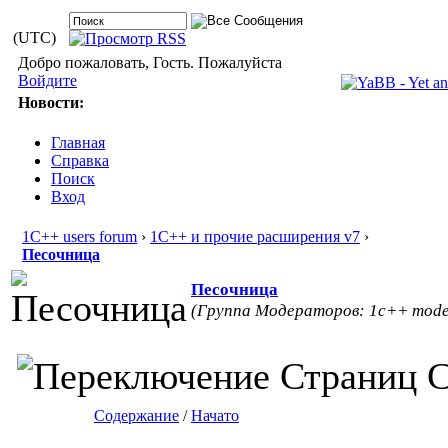
(UTC)
Добро пожаловать, Гость. Пожалуйста
Войдите
Новости:
Главная
Справка
Поиск
Вход
1С++ users forum
›
1С++ и прочие расширения v7
›
Песочница
Песочница
(Группа Модераторов: 1c++ mode
С
Содержание
/
Начато