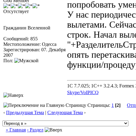
God Member
попробовать умен
Отсутствует
У нас периодиче
вылетами. Сейчас
Гражданин Вселенной
строк. Начал выл
Сообщений: 855
"+РазделительСтр
Местоположение: Одесса
Зарегистрирован: 07. Декабря
опять перетаскив
2007
Пол:
функции/процеду
1C 7.7.025; 1C++ 3.2.4.3; Formex 2
Skype/VoIP
ICQ
Страницы:
1
[2]
Отп
‹
Предыдущая Тема
|
Следующая Тема
›
« Главная
‹ Раздел