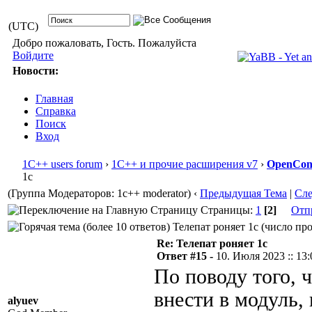
(UTC)
Добро пожаловать, Гость. Пожалуйста
Войдите
Новости:
Главная
Справка
Поиск
Вход
1С++ users forum
›
1С++ и прочие расширения v7
›
OpenConf
1с
(Группа Модераторов: 1c++ moderator)
‹
Предыдущая Тема
|
Сл
Страницы:
1
[2]
Отп
Телепат роняет 1с (число про
Re: Телепат роняет 1с
Ответ #15 -
10. Июля 2023 :: 13:
По поводу того, 
внести в модуль,
alyuev