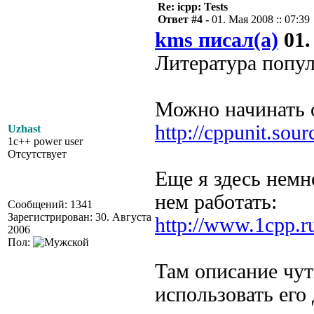
Re: icpp: Tests
Ответ #4 -
01. Мая 2008 :: 07:39
kms писал(а)
01.
Литература попул
Можно начинать 
http://cppunit.sour
Uzhast
1c++ power user
Отсутствует
Еще я здесь немн
нем работать:
Сообщений: 1341
Зарегистрирован: 30. Августа
http://www.1cpp.ru
2006
Пол:
Там описание чут
использовать его