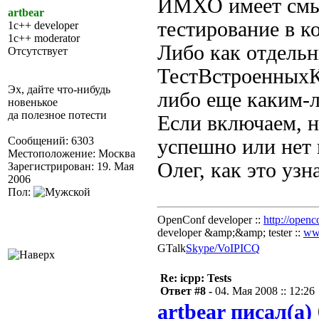
ИМХО имеет смыс
artbear
тестирование в к
1c++ developer
1c++ moderator
Либо как отдельн
Отсутствует
ТестВстроенныхК
Эх, дайте что-нибудь
либо еще каким-
новенькое
да полезное потести
Если включаем, н
Сообщений: 6303
успешно или нет 
Местоположение: Москва
Олег, как это узн
Зарегистрирован: 19. Мая
2006
Пол:
OpenConf developer ::
http://openc
developer &amp;&amp; tester ::
ww
GTalk
Skype/VoIP
ICQ
Re: icpp: Tests
Ответ #8 -
04. Мая 2008 :: 12:26
artbear писал(а)