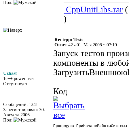
Пол:
CppUnitLibs.rar
(
)
Re: icpp: Tests
Ответ #2 -
01. Мая 2008 :: 07:19
Запуск тестов прои
компоненты в любо
ЗагрузитьВнешнююК
Uzhast
1c++ power user
Отсутствует
Код
Сообщений: 1341
Зарегистрирован: 30.
Августа 2006
Пол:
Процедура ПриНачалеРаботыСистемы 