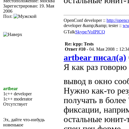
остальные юнит-т
Местоположение: Москва
Зарегистрирован: 19. Мая
2006
Пол:
OpenConf developer ::
http://openc
developer &amp;&amp; tester ::
ww
GTalk
Skype/VoIP
ICQ
Re: icpp: Tests
Ответ #10 -
04. Мая 2008 :: 12:3
artbear писал(а)
Я как раз говорю
вывод в окно со
artbear
Нужно как-то рез
1c++ developer
получать в более
1c++ moderator
Отсутствует
фиксации, наприм
остальные юнит-т
Эх, дайте что-нибудь
новенькое
спец.печ.форме.