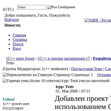
(UTC)
Добро пожаловать, Гость. Пожалуйста
Войдите
Новости:
Главная
Справка
Поиск
Вход
1С++ users forum
›
1С++ и прочие расширения v7
›
Разработ
Tests
(Группа Модераторов: 1c++ moderator)
‹
Предыдущая Тема
|
Сл
Страницы: 1
Отправ
icpp: Tests (число прочтений 
icpp: Tests
01. Мая 2008 :: 07:11
Добавлен проект 
Uzhast
1c++ power user
использованием C
Отсутствует