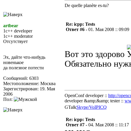
De quelle planète es-tu?
Re: icpp: Tests
artbear
Ответ #6 -
01. Мая 2008 :: 09:09
1c++ developer
1c++ moderator
Отсутствует
Вот это здорово
Эх, дайте что-нибудь
Обязательно нужн
новенькое
да полезное потести
Сообщений: 6303
Местоположение: Москва
Зарегистрирован: 19. Мая
2006
OpenConf developer ::
http://openc
Пол:
developer &amp;&amp; tester ::
ww
GTalk
Skype/VoIP
ICQ
Re: icpp: Tests
Ответ #7 -
04. Мая 2008 :: 11:17