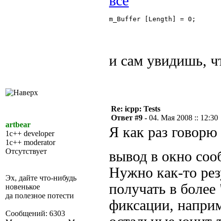
m_Buffer [Length] = 0; 

и сам увидишь, чт
Re: icpp: Tests
Ответ #9 -
04. Мая 2008 :: 12:30
artbear
Я как раз говорю
1c++ developer
1c++ moderator
Отсутствует
вывод в окно со
Нужно как-то рез
Эх, дайте что-нибудь
получать в более
новенькое
да полезное потести
фиксации, наприм
Сообщений: 6303