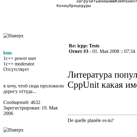
	ЗагрузитьВнешнююКомпоненту ("D:\VS2005Proj\icpp\icpp\Source\Tests\Release\1cppTests.dll");

КонецПроцедуры

Re: icpp: Tests
Ответ #3 -
01. Мая 2008 :: 07:34
kms
1c++ power user
1c++ moderator
Отсутствует
Литература попул
CppUnit какая им
я хочу, чтоб сюда проложили
дорогу оттуда...
Сообщений: 4632
Зарегистрирован: 19. Мая
2006
De quelle planète es-tu?