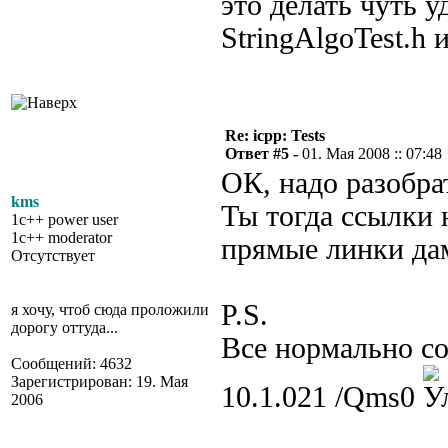
это делать чуть 
StringAlgoTest.h 
Re: icpp: Tests
Ответ #5 -
01. Мая 2008 :: 07:48
ОК, надо разобра
kms
Ты тогда ссылки 
1c++ power user
1c++ moderator
прямые линки дам
Отсутствует
P.S.
я хочу, чтоб сюда проложили
дорогу оттуда...
Все нормально соб
Сообщений: 4632
Зарегистрирован: 19. Мая
10.1.021 /Qms0
2006