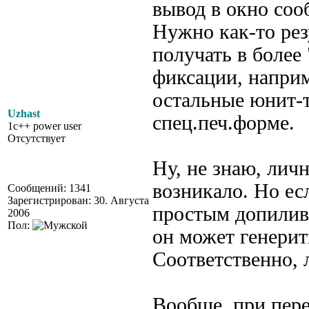
вывод в окно со
Нужно как-то рез
получать в более
фиксации, наприм
остальные юнит-т
Uzhast
спец.печ.форме.
1c++ power user
Отсутствует
Ну, не знаю, лич
возникало. Но есл
Сообщений: 1341
Зарегистрирован: 30. Августа
простым допилива
2006
Пол:
он может генерит
Соответственно, 
Вообще, при пере