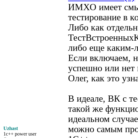
ИМХО имеет смыс
тестирование в к
Либо как отдельн
ТестВстроенныхК
либо еще каким-
Если включаем, н
успешно или нет 
Олег, как это узн
В идеале, ВК с т
такой же функцио
идеальном случае
можно самым про
Uzhast
1c++ power user