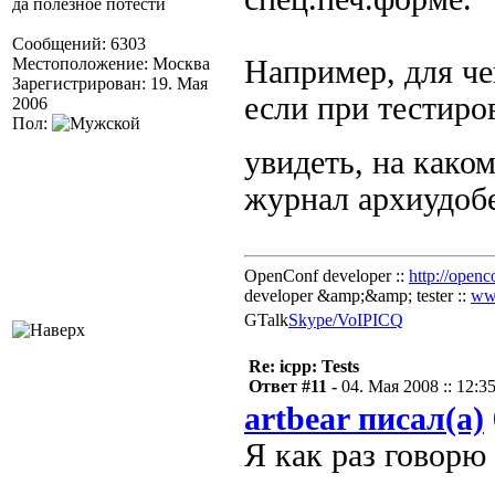
да полезное потести
Сообщений: 6303
Местоположение: Москва
Например, для че
Зарегистрирован: 19. Мая
если при тестиро
2006
Пол:
увидеть, на како
журнал архиудоб
OpenConf developer ::
http://openc
developer &amp;&amp; tester ::
ww
GTalk
Skype/VoIP
ICQ
Re: icpp: Tests
Ответ #11 -
04. Мая 2008 :: 12:3
artbear писал(а)
Я как раз говорю