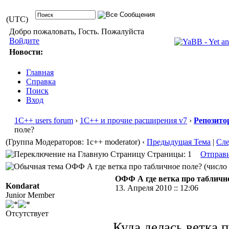
(UTC)
Добро пожаловать, Гость. Пожалуйста
Войдите
Новости:
Главная
Справка
Поиск
Вход
1С++ users forum
›
1С++ и прочие расширения v7
›
Репозито
поле?
(Группа Модераторов: 1c++ moderator)
‹
Предыдущая Тема
|
Сл
Страницы: 1
Отправ
ОФФ А где ветка про табличное поле? (число 
ОФФ А где ветка про табличн
Kondarat
13. Апреля 2010 :: 12:06
Junior Member
Отсутствует
Куда делась ветка 