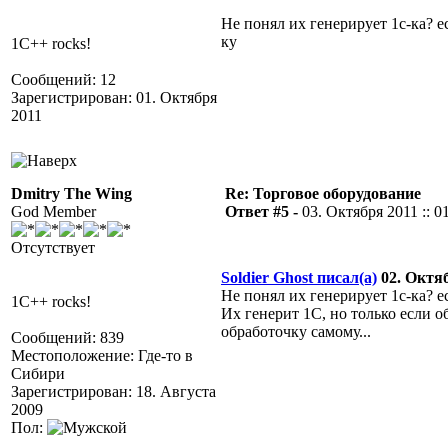
Не понял их генерирует 1с-ка? ес
ку
1C++ rocks!
Сообщений: 12
Зарегистрирован: 01. Октября
2011
Dmitry The Wing
Re: Торговое оборудование
God Member
Ответ #5 -
03. Октября 2011 :: 0
Отсутствует
Soldier Ghost писал(а)
02. Октяб
Не понял их генерирует 1с-ка? ес
1C++ rocks!
Их генерит 1С, но только если о
обработочку самому...
Сообщений: 839
Местоположение: Где-то в
Сибири
Зарегистрирован: 18. Августа
2009
Пол: