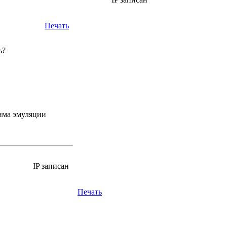
Печать
ь?
има эмуляции
IP записан
Печать