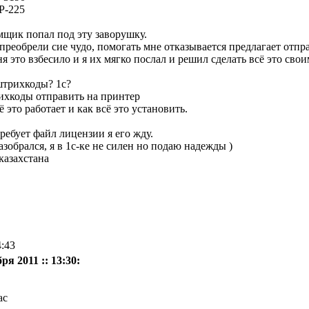
P-225
мщик попал под эту заворушку.
преобрели сие чудо, помогать мне отказывается предлагает отпр
я это взбесило и я их мягко послал и решил сделать всё это сво
штрихкоды? 1с?
ихкоды отправить на принтер
 это работает и как всё это установить.
ребует файл лицензии я его жду.
азобрался, я в 1с-ке не силен но подаю надежды )
 казахстана
4:43
ря 2011 :: 13:30: