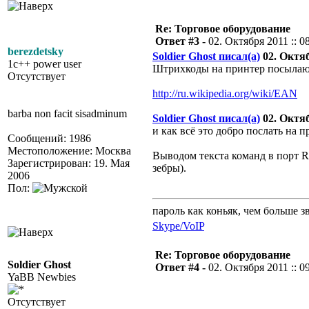
Re: Торговое оборудование
Ответ #3 -
02. Октября 2011 :: 0
berezdetsky
Soldier Ghost писал(а)
02. Октяб
1c++ power user
Штрихкоды на принтер посылаютс
Отсутствует
http://ru.wikipedia.org/wiki/EAN
barba non facit sisadminum
Soldier Ghost писал(а)
02. Октяб
и как всё это добро послать на 
Сообщений: 1986
Местоположение: Москва
Выводом текста команд в порт R
Зарегистрирован: 19. Мая
зебры).
2006
Пол:
пароль как коньяк, чем больше з
Skype/VoIP
Re: Торговое оборудование
Soldier Ghost
Ответ #4 -
02. Октября 2011 :: 0
YaBB Newbies
Отсутствует