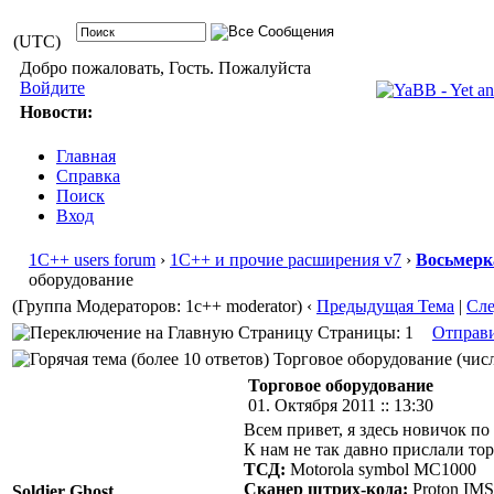
(UTC)
Добро пожаловать, Гость. Пожалуйста
Войдите
Новости:
Главная
Справка
Поиск
Вход
1С++ users forum
›
1С++ и прочие расширения v7
›
Восьмерк
оборудование
(Группа Модераторов: 1c++ moderator)
‹
Предыдущая Тема
|
Сл
Страницы: 1
Отправ
Торговое оборудование (числ
Торговое оборудование
01. Октября 2011 :: 13:30
Всем привет, я здесь новичок по
К нам не так давно прислали тор
ТСД:
Motorola symbol MC1000
Сканер штрих-кода:
Proton IMS
Soldier Ghost