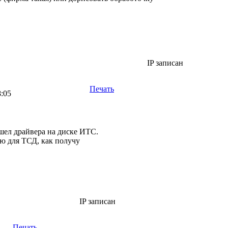
IP записан
Печать
8:05
шел драйвера на диске ИТС.
ю для ТСД, как получу
IP записан
Печать