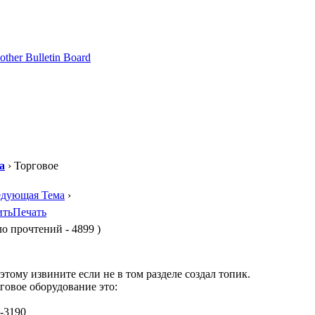
а
› Торговое
едующая Тема
›
ить
Печать
о прочтений - 4899 )
 этому извините если не в том разделе создал топик.
говое оборудование это:
-3190