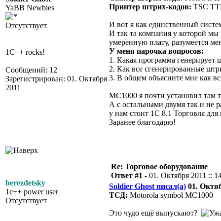
Принтер штрих-кодов:
TSC TT
YaBB Newbies
И вот я как единственный систе
Отсутствует
И так та компания у которой мы 
умеренную плату, разумеется мен
У меня парочка вопросов:
1C++ rocks!
1. Какая программа генерирует 
2. Как все сгенерированные штр
Сообщений: 12
3. В общем объясните мне как всё
Зарегистрирован: 01. Октября
2011
MC1000 я почти установил там т
А с остальными двумя так и не р
у нам стоит 1С 8.1 Торговля для
Заранее благодарю!
Re: Торговое оборудование
Ответ #1 -
01. Октября 2011 :: 1
berezdetsky
Soldier Ghost писал(а)
01. Октяб
1c++ power user
ТСД:
Motorola symbol MC1000
Отсутствует
Это чудо ещё выпускают?