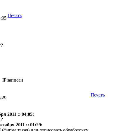
Печать
4:05
т?
IP записан
Печать
4:29
ря 2011 :: 04:05:
т?
ктября 2011 :: 01:29:
С (фирма такая) или дорисовать обработочку