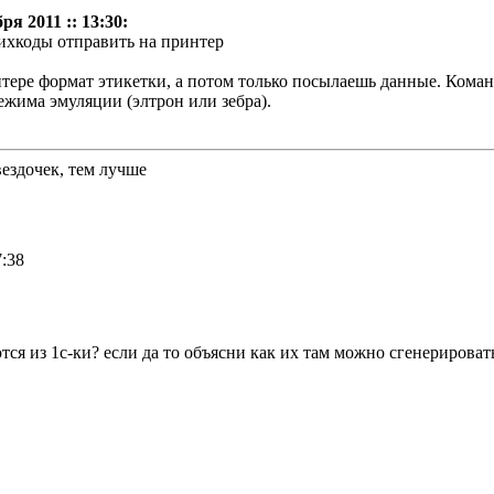
ря 2011 :: 13:30:
ихкоды отправить на принтер
тере формат этикетки, а потом только посылаешь данные. Кома
ежима эмуляции (элтрон или зебра).
вездочек, тем лучше
7:38
 из 1с-ки? если да то объясни как их там можно сгенерировать?