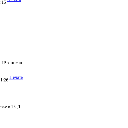
1:15
IP записан
Печать
11:26
узке в ТСД