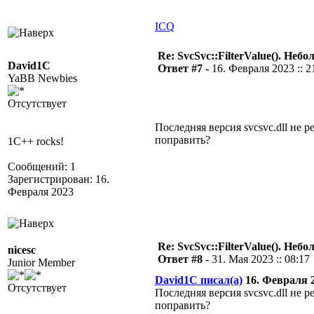
ICQ
Re: SvcSvc::FilterValue(). Не
David1C
Ответ #7 -
16. Февраля 2023 :: 2
YaBB Newbies
Отсутствует
Последняя версия svcsvc.dll не р
поправить?
1C++ rocks!
Сообщений: 1
Зарегистрирован: 16.
Февраля 2023
Re: SvcSvc::FilterValue(). Не
nicesc
Ответ #8 -
31. Мая 2023 :: 08:17
Junior Member
David1C писал(а)
16. Февраля 20
Отсутствует
Последняя версия svcsvc.dll не р
поправить?