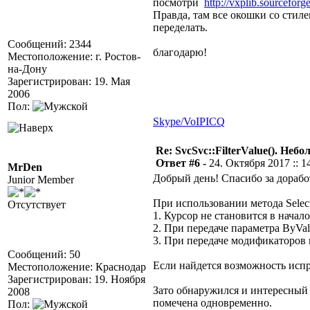
посмотри
http://vxplib.sourceforge
Правда, там все окошки со стил
переделать.
Сообщений: 2344
благодарю!
Местоположение: г. Ростов-
на-Дону
Зарегистрирован: 19. Мая
2006
Пол:
Skype/VoIP
ICQ
Re: SvcSvc::FilterValue(). Не
Ответ #6 -
24. Октября 2017 :: 1
MrDen
Добрый день! Спасибо за дорабо
Junior Member
При использовании метода Select
Отсутствует
1. Курсор не становится в начал
2. При передаче параметра ByVal
3. При передаче модификаторов 
Сообщений: 50
Если найдется возможность испр
Местоположение: Краснодар
Зарегистрирован: 19. Ноября
Зато обнаружился и интересный м
2008
помечена одновременно.
Пол: