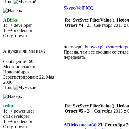
Пол:
Skype/VoIP
ICQ
ADirks
Re: SvcSvc::FilterValue(). Не
1c++ developer
Ответ #4 -
23. Сентября 2013 :: 
1c++ moderator
Отсутствует
посмотри
http://vxplib.sourceforge
А нужны ли мы нам?
Правда, там все окошки со стил
переделать.
Сообщений: 692
Местоположение:
Новосибирск
Зарегистрирован: 22. Мая
2006
Пол:
trdm
Re: SvcSvc::FilterValue(). Не
1c++ power user
Ответ #5 -
24. Сентября 2013 :: 
qt1l developer
1c++ moderator
ADirks писал(а)
23. Сентября 20
Отсутствует