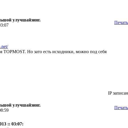
большой улучшайзинг.
Печать
03:07
.net/
ем TOPMOST. Но зато есть исходники, можно под себя
IP записа
большой улучшайзинг.
Печать
08:59
13 :: 03:07: