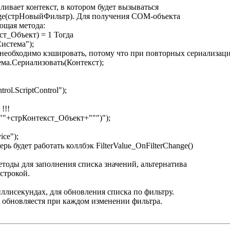
авливает контекст, в котором будет вызываться
ange(стрНовыйФильтр). Для получения COM-объекта
ующая метода:
т_Объект) = 1 Тогда
истема");
необходимо кэшировать, потому что при повторных сериализация
а.Сериализовать(Контекст);
ol.ScriptControl");
!!!
""+стрКонтекст_Объект+""")");
ice");
ерь будет работать коллбэк FilterValue_OnFilterChange()
 методы для заполнения списка значений, альтернатива
строкой.
миллисекундах, для обновления списка по фильтру.
 обновляестя при каждом изменении фильтра.