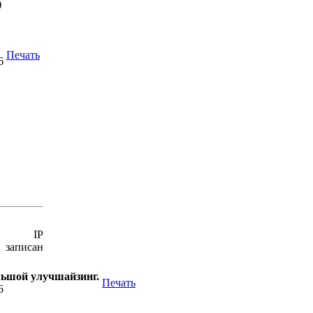
)
Печать
6
IP
записан
большой улучшайзинг.
Печать
6