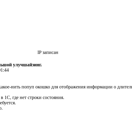
IP записан
большой улучшайзинг.
01:44
 какое-нить попуп окошко для отображения информации о длите
в 1С, где нет строки состояния.
ебуется.
ю.