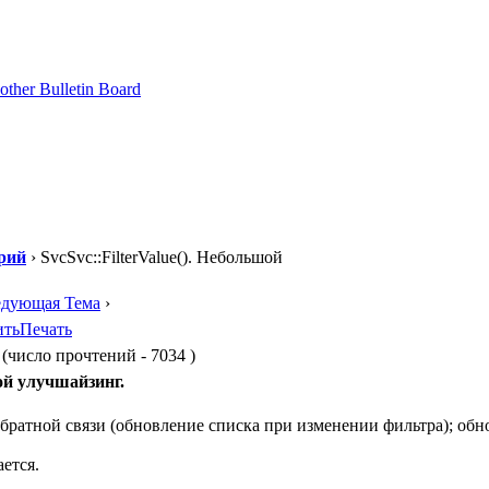
рий
› SvcSvc::FilterValue(). Небольшой
едующая Тема
›
ить
Печать
 (число прочтений - 7034 )
шой улучшайзинг.
братной связи (обновление списка при изменении фильтра); обн
ется.