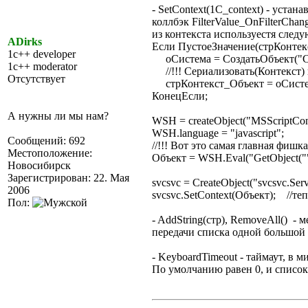
- SetContext(1C_context) - устан
коллбэк FilterValue_OnFilterCh
из контекста используестя след
ADirks
Если ПустоеЗначение(стрКонтекс
1c++ developer
оСистема = СоздатьОбъект("С
1c++ moderator
//!!! Сериализовать(Контекст) 
Отсутствует
стрКонтекст_Объект = оСистем
КонецЕсли;
А нужны ли мы нам?
WSH = createObject("MSScriptContr
WSH.language = "javascript";
Сообщений: 692
//!!! Вот это самая главная фишка 
Местоположение:
Объект = WSH.Eval("GetObject("
Новосибирск
Зарегистрирован: 22. Мая
svcsvc = CreateObject("svcsvc.Serv
2006
svcsvc.SetContext(Объект); //теп
Пол:
- AddString(стр), RemoveAll() -
передачи списка одной большой 
- KeyboardTimeout - таймаут, в 
По умолчанию равен 0, и список