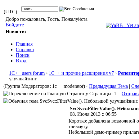
(UTC)
Добро пожаловать, Гость. Пожалуйста
Войдите
Новости:
Главная
Справка
Поиск
Вход
1С++ users forum
›
1С++ и прочие расширения v7
›
Репозито
улучшайзинг.
(Группа Модераторов: 1c++ moderator)
‹
Предыдущая Тема
|
Сл
Страницы: 1
Отправ
SvcSvc::FilterValue(). Небольшой улучшайзинг.
SvcSvc::FilterValue(). Неболь
08. Июля 2013 :: 06:55
Коротко: добавлена возможной о
таймауту.
Небольшой демо-пример прилага