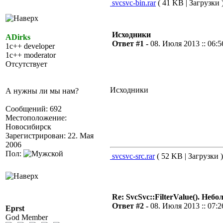
svcsvc-bin.rar
( 41 KB | Загрузки 
Исходники
ADirks
Ответ #1 -
08. Июля 2013 :: 06:5
1c++ developer
1c++ moderator
Отсутствует
Исходники
А нужны ли мы нам?
Сообщений: 692
Местоположение:
Новосибирск
Зарегистрирован: 22. Мая
2006
Пол:
svcsvc-src.rar
( 52 KB | Загрузки )
Re: SvcSvc::FilterValue(). Не
Ответ #2 -
08. Июля 2013 :: 07:2
Eprst
God Member