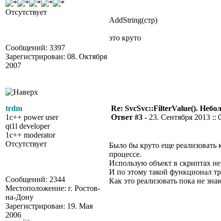
Отсутствует
AddString(стр)
это круто
Сообщений: 3397
Зарегистрирован: 08. Октября
2007
trdm
Re: SvcSvc::FilterValue(). Не
1c++ power user
Ответ #3 -
23. Сентября 2013 :: 
qt1l developer
1c++ moderator
Отсутствует
Было бы круто еще реализовать
процессе.
Использую объект в скриптах не 
И по этому такой функционал тр
Сообщений: 2344
Как это реализовать пока не зна
Местоположение: г. Ростов-
на-Дону
Зарегистрирован: 19. Мая
2006