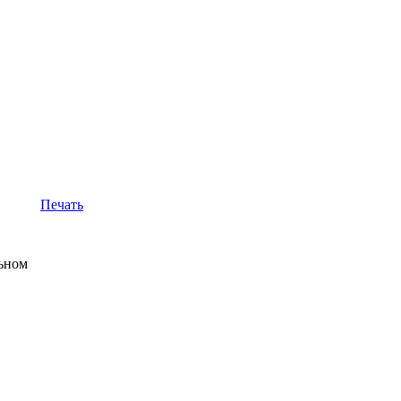
Печать
льном