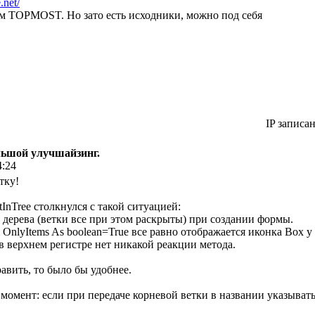
.net/
ем TOPMOST. Но зато есть исходники, можно под себя
IP записа
большой улучшайзинг.
4:24
тку!
InTree столкнулся с такой ситуацией:
о дерева (ветки все при этом раскрыты) при создании формы.
 OnlyItems As boolean=True все равно отображается иконка Box у
в верхнем регистре нет никакой реакции метода.
авить, то было бы удобнее.
омент: если при передаче корневой ветки в названии указывать "