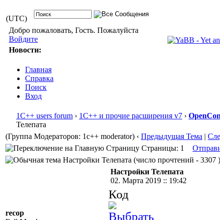
(UTC)
Добро пожаловать, Гость. Пожалуйста
Войдите
Новости:
Главная
Справка
Поиск
Вход
1С++ users forum
›
1С++ и прочие расширения v7
›
OpenConf
Телепата
(Группа Модераторов: 1c++ moderator)
‹
Предыдущая Тема
|
Сл
Страницы: 1
Отправ
Настройки Телепата (число прочтений - 3307 
Настройки Телепата
02. Марта 2019 :: 19:42
Код
recop