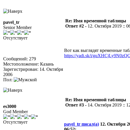
Re: Имя временной таблицы
pavel_tr
Ответ #2 -
12. Октября 2019 :: 0
Senior Member
Отсутствует
Вот как выглядят временные таб
https://yadi.sk/i/guXHCjLy9N0zQ
Сообщений: 279
Местоположение: Казань
Зарегистрирован: 14. Октября
2006
Пол:
Re: Имя временной таблицы
Ответ #3 -
14. Октября 2019 :: 1
es3000
God Member
Отсутствует
pavel_tr писал(а)
12. Октября 20
06:52: