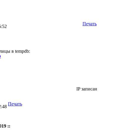
Печать
6:52
лицы в tempdb:
Q
IP записан
Печать
2:48
19 ::