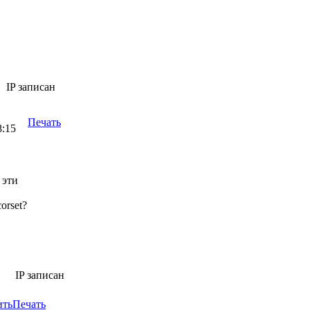
IP записан
Печать
8:15
 эти
rset?
IP записан
ить
Печать