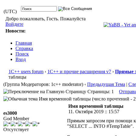
(UTC)
Добро пожаловать, Гость. Пожалуйста
Войдите
Новости:
Главная
Справка
Поиск
Вход
1С++ users forum
›
1С++ и прочие расширения v7
›
Прямые з
таблицы
(Группа Модераторов: 1c++ moderator)
‹
Предыдущая Тема
|
Сл
Страницы: 1
Отправ
Имя временной таблицы (число прочтений - 2
Имя временной таблицы
11. Октября 2019 :: 15:57
es3000
God Member
Прямым запросом при помощи к
"SELECT ... INTO #TempTable".
Отсутствует