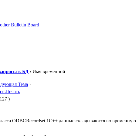
апросы к БД
› Имя временной
едующая Тема
›
ить
Печать
127 )
ласса ODBCRecordset 1С++ данные складываются во временную