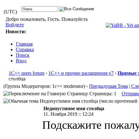
(UTC)
Добро пожаловать, Гость. Пожалуйста
Войдите
Новости:
Главная
Справка
Поиск
Вход
1С++ users forum
›
1С++ и прочие расширения v7
›
Прямые з
столбца
(Группа Модераторов: 1c++ moderator)
‹
Предыдущая Тема
|
Сл
Страницы: 1
Отправ
Недопустимое имя столбца (число прочтений -
Недопустимое имя столбца
11. Ноября 2019 :: 12:24
Подскажите пожалуй