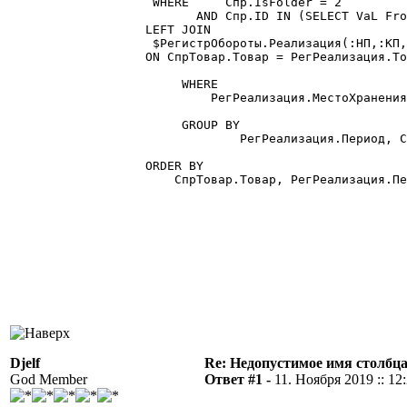
    WHERE     Спр.IsFolder = 2

          AND Спр.ID IN (SELECT VaL Fro
   LEFT JOIN

    $РегистрОбороты.Реализация(:НП,:КП,
   ON СпрТовар.Товар = РегРеализация.То
	WHERE 

            РегРеализация.МестоХранения
	GROUP BY

		РегРеализация.Период, СпрТовар.Товар

   ORDER BY

       СпрТовар.Товар, РегРеализация.Пе
Djelf
Re: Недопустимое имя столбц
God Member
Ответ #1 -
11. Ноября 2019 :: 12