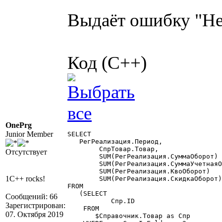
Выдаёт ошибку "Не
Код (C++)
OnePrg
Junior Member
SELECT

   РегРеализация.Период,

	СпрТовар.Товар,

Отсутствует
	SUM(РегРеализация.СуммаОборот)				as ИтогСуммаСНДС,

	SUM(РегРеализация.СуммаУчетнаяОборот)		as ИтогСуммаУчетная,

	SUM(РегРеализация.КвоОборот)				as ИтогКво,

1C++ rocks!
	SUM(РегРеализация.СкидкаОборот)				as ИтогСуммаСкидки

FROM             

   (SELECT

Сообщений: 66
	   Спр.ID                                 as [Товар $Справочник.Товар]

Зарегистрирован:
    FROM             

07. Октября 2019
       $Справочник.Товар as Спр
