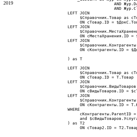
2019
                   AND Жур.D
                   AND Жур.Cl
LEFT JOIN

     $Справочник.Товар as сТо
     ON сТовар.ID = $ДокС.Тов
LEFT JOIN

     $Справочник.МестаХранен
     ON сМестаХранения.ID = 
LEFT JOIN

     $Справочник.Контрагенты 
     ON cКонтрагенты.ID = $До
) as Т

LEFT JOIN

     $Справочник.Товар as сТо
     ON сТовар.ID = Т.Товар

LEFT JOIN

     $Справочник.ВидыТоваров 
     ON cВидыТоваров.ID = $сТ
LEFT JOIN

     $Справочник.Контрагенты 
     ON cКонтрагенты.ID = Т.К
WHERE

     cКонтрагенты.ParentID =
     and $cВидыТоваров.Услуга
) as T2

     ON сТовар2.ID = Т2.Товар