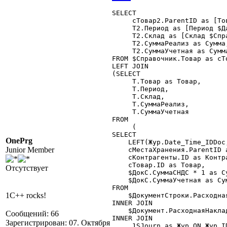
SELECT

     сТовар2.ParentID as [То
     Т2.Период as [Период $Да
     Т2.Склад as [Склад $Спр
     Т2.СуммаРеализ as Сумма,
     Т2.СуммаУчетная as Сумма
FROM $Справочник.Товар as сТо
LEFT JOIN

(SELECT

     Т.Товар as Товар,

     Т.Период,

     Т.Склад,

     Т.СуммаРеализ,

     Т.СуммаУчетная

FROM

     (

SELECT

OnePrg
    LEFT(Жур.Date_Time_IDDoc
Junior Member
    сМестаХранения.ParentID a
    cКонтрагенты.ID as Контра
    сТовар.ID as Товар,

Отсутствует
    $ДокС.СуммаСНДС * 1 as Су
    $ДокС.СуммаУчетная as Сум
FROM

1C++ rocks!
    $ДокументСтроки.Расходна
INNER JOIN

    $Документ.РасходнаяНакла
Сообщений: 66
INNER JOIN

Зарегистрирован: 07. Октября
    _1SJourn as Жур ON Жур.ID