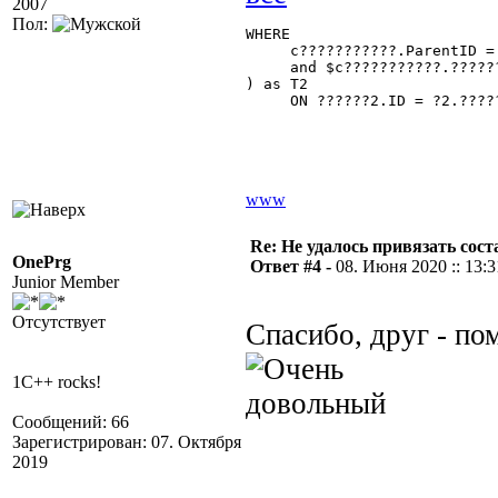
2007
Пол:
WHERE

     c???????????.ParentID =
     and $c???????????.??????
) as T2

     ON ??????2.ID = ?2.?????
www
Re: Не удалось привязать сос
OnePrg
Ответ #4 -
08. Июня 2020 :: 13:3
Junior Member
Отсутствует
Спасибо, друг - по
1C++ rocks!
Сообщений: 66
Зарегистрирован: 07. Октября
2019