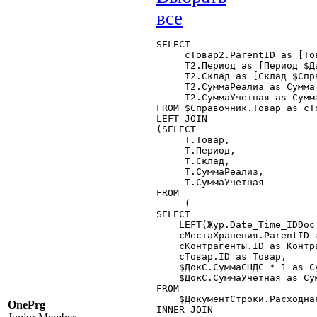
SELECT

     сТовар2.ParentID as [То
     Т2.Период as [Период $Да
     Т2.Склад as [Склад $Спр
     Т2.СуммаРеализ as Сумма,
     Т2.СуммаУчетная as Сумма
FROM $Справочник.Товар as сТо
LEFT JOIN

(SELECT

     Т.Товар,

     Т.Период,

     Т.Склад,

     Т.СуммаРеализ,

     Т.СуммаУчетная

FROM

     (

SELECT

    LEFT(Жур.Date_Time_IDDoc
    сМестаХранения.ParentID a
    cКонтрагенты.ID as Контра
    сТовар.ID as Товар,

    $ДокС.СуммаСНДС * 1 as Су
    $ДокС.СуммаУчетная as Сум
FROM

    $ДокументСтроки.Расходна
OnePrg
INNER JOIN
