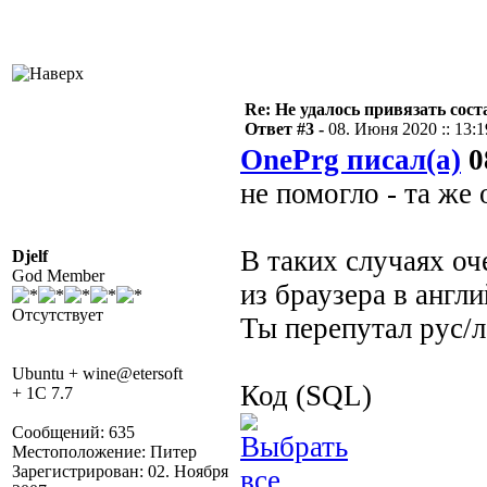
Re: Не удалось привязать сос
Ответ #3 -
08. Июня 2020 :: 13:1
OnePrg писал(а)
0
не помогло - та же
В таких случаях оч
Djelf
God Member
из браузера в англ
Отсутствует
Ты перепутал рус/л
Ubuntu + wine@etersoft
Код (SQL)
+ 1C 7.7
Сообщений: 635
Местоположение: Питер
Зарегистрирован: 02. Ноября