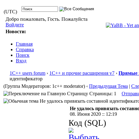
(UTC)
Добро пожаловать, Гость. Пожалуйста
Войдите
Новости:
Главная
Справка
Поиск
Вход
1С++ users forum
›
1С++ и прочие расширения v7
›
Прямые 
идентификатор
(Группа Модераторов: 1c++ moderator)
‹
Предыдущая Тема
|
Сл
Страницы: 1
Отправ
Не удалось привязать составной идентификато
Не удалось привязать составн
08. Июня 2020 :: 12:19
Код (SQL)