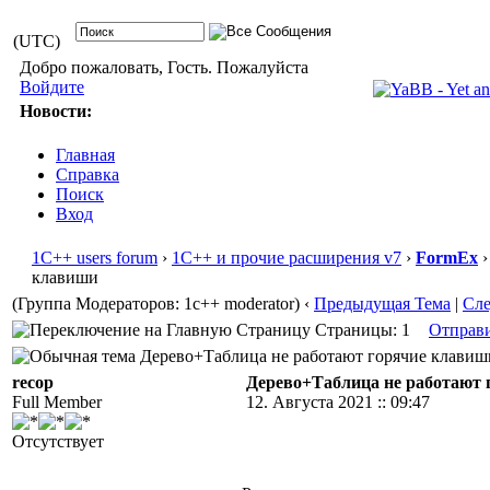
(UTC)
Добро пожаловать, Гость. Пожалуйста
Войдите
Новости:
Главная
Справка
Поиск
Вход
1С++ users forum
›
1С++ и прочие расширения v7
›
FormEx
›
клавиши
(Группа Модераторов: 1c++ moderator)
‹
Предыдущая Тема
|
Сл
Страницы: 1
Отправ
Дерево+Таблица не работают горячие клавиши 
recop
Дерево+Таблица не работают
Full Member
12. Августа 2021 :: 09:47
Отсутствует