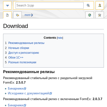
more
Download
Jump
Jump
Contents
to
to
1
Рекомендованные релизы
navigation
search
2
Ночные сборки
3
Доступ к репозиторию
4
Обои 1С++
5
Разные полезняшки
Рекомендованные релизы
Рекомендованный стабильный релиз с раздельной загрузкой
FormEx:
2.5.0.7
Бинарники
Исходники с документацией
Рекомендованный стабильный релиз c включенным FormEx:
2.0.3.7
Бинарники