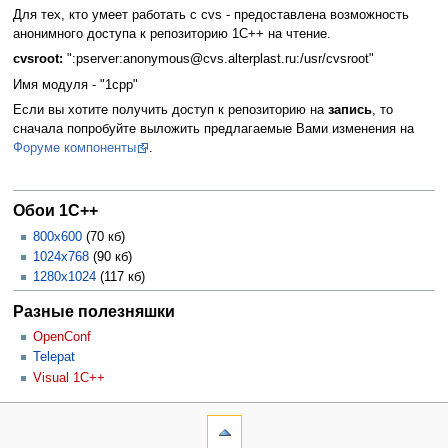
Для тех, кто умеет работать с cvs - предоставлена возможность
анонимного доступа к репозиторию 1С++ на чтение.
cvsroot:
":pserver:anonymous@cvs.alterplast.ru:/usr/cvsroot"
Имя модуля - "1cpp"
Если вы хотите получить доступ к репозиторию на
запись
, то
сначала попробуйте выложить предлагаемые Вами изменения на
Форуме компоненты
.
Обои 1С++
800x600
(70 кб)
1024x768
(90 кб)
1280x1024
(117 кб)
Разные полезняшки
OpenConf
Telepat
Visual 1C++