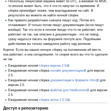
Поскольку линуксовая машина живет по UTC, а виновая по MSK,
то вполне может быть, что я что-то напутал со временем. И
сборка произойдет позже, чем выкладывание на сайт. В
результате вы можете не найти ночной сборки.
Как правило разработчики сначала пишут код. Потом его
отлаживают. И только потом пишут документацию (если пишут
вообще). Так что если в ночном билде что-то не работает, или
работает не так, как описано в документации - это не повод
сразу кидаться писать на форуме/в почту/в асю. Подобными
действиями вы только замедлите работу над релизом.
Короче. Если вы нашли ночную сборку на положенном ей месте,
она работает, и она сегодняшняя, то скорее всего вы что-то сделали
не так
Ежедневная ночная
сборка версии 2.5
.
Ежедневная ночная сборка
онлайн документации
для версии
2.5.
Ежедневная ночная сборка
документации в формате chm
для
версии 2.5.
Ежедневная ночная сборка
файлов для Intellicense
для версии
2.5.
Ежедневная ночная
сборка ветки 2.0.3
.
Доступ к репозиторию