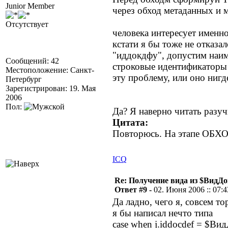
Junior Member
через обход метаданных и 
Отсутствует
человека интересует именно 
кстати я бы тоже не отказал
"иддокдфу", допустим наим
Сообщений: 42
строковые идентификаторы 
Местоположение: Санкт-
эту проблему, или оно нигд
Петербург
Зарегистрирован: 19. Мая
2006
Пол:
Да? Я наверно читать разу
Цитата:
Повторюсь. На этапе ОБХОД
ICQ
Re: Получение вида из $ВидД
Ответ #9 -
02. Июня 2006 :: 07:4
Да ладно, чего я, совсем то
я бы написал нечто типа
case when j.iddocdef = $Ви