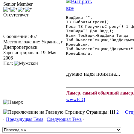
Senior Member
Отсутствует
ВидДока="";

ТЗ.ВыбратьСтроки()

Пока ТЗ.ПолучитьСтроку()=1 Ци
ТекВид=ТЗ.Док.Вид();

Если ТекВид<>ВидДока Тогда

Сообщений: 467
Таб.ВывестиСекцию("ВидДокумен
Местоположение: Украина, г.
КонецЕсли;

Днепропетровск
Таб.ВывестиСекцию("Документ")
Зарегистрирован: 19. Мая
КонецЦикла; 

2006
Пол:
думаю идея понятна...
Ламер, самый обычный ламер.
www
ICQ
Страницы:
[1]
2
Отп
‹
Предыдущая Тема
|
Следующая Тема
›