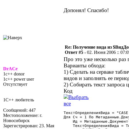
Допонял! Спасибо!
Re: Получение вида из $ВидД
Ответ #5 -
02. Июня 2006 :: 07:0
Про это уже несколько раз 
Варианты обхода:
DrACe
1) Сделать на серваке таб
1c++ donor
видов и заполнять ее пери
1c++ power user
2) Собирать текст запроса 
Отсутствует
Код
1С++ любитель
Сообщений: 447
ТекстОпределенияВида = "CASE
Местоположение: г.
Для Сч = 1 По Метаданные.Доку
Новосибирск
    Ид = Метаданные.Документ
Зарегистрирован: 23. Мая
    ТекстОпределенияВида = Т