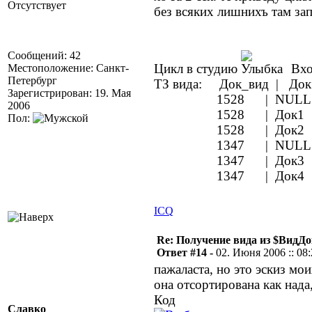
Отсутствует
без всяких лишнихъ там зап
Сообщений: 42
Цикл в студию
Вхо
Местоположение: Санкт-
Петербург
ТЗ вида: Док_вид | Док
Зарегистрирован: 19. Мая
1528 | NULL | 
2006
1528 | Док1 | 
Пол:
1528 | Док2 | 
1347 | NULL | 
1347 | Док3 | 
1347 | Док4 | 
ICQ
Re: Получение вида из $ВидД
Ответ #14 -
02. Июня 2006 :: 08
пажаласта, но это эскиз мо
она отсортирована как над
Код
Славко