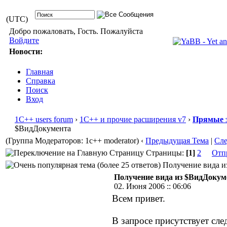
(UTC)
Добро пожаловать, Гость. Пожалуйста
Войдите
Новости:
Главная
Справка
Поиск
Вход
1С++ users forum
›
1С++ и прочие расширения v7
›
Прямые 
$ВидДокумента
(Группа Модераторов: 1c++ moderator)
‹
Предыдущая Тема
|
Сл
Страницы:
[1]
2
Отп
Получение вида из
Получение вида из $ВидДокум
02. Июня 2006 :: 06:06
Всем привет.
В запросе присутствует сл