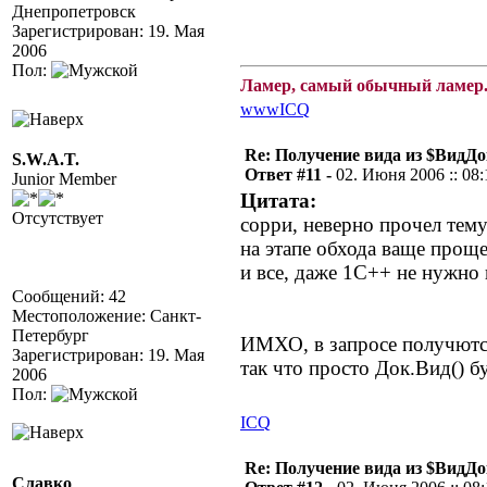
Днепропетровск
Зарегистрирован: 19. Мая
2006
Пол:
Ламер, самый обычный ламер.
www
ICQ
Re: Получение вида из $ВидД
S.W.A.T.
Ответ #11 -
02. Июня 2006 :: 08:
Junior Member
Цитата:
Отсутствует
сорри, неверно прочел тему.
на этапе обхода ваще прощ
и все, даже 1С++ не нужно 
Сообщений: 42
Местоположение: Санкт-
Петербург
ИМХО, в запросе получются
Зарегистрирован: 19. Мая
так что просто Док.Вид() б
2006
Пол:
ICQ
Re: Получение вида из $ВидД
Славко