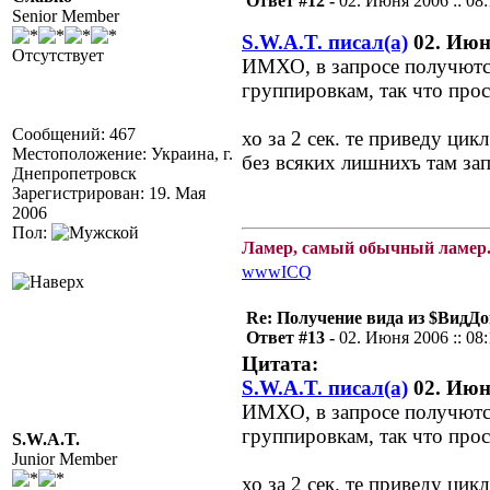
Ответ #12 -
02. Июня 2006 :: 08
Senior Member
S.W.A.T. писал(а)
02. Июня
Отсутствует
ИМХО, в запросе получются
группировкам, так что прос
Сообщений: 467
хо за 2 сек. те приведу цик
Местоположение: Украина, г.
без всяких лишнихъ там зап
Днепропетровск
Зарегистрирован: 19. Мая
2006
Пол:
Ламер, самый обычный ламер.
www
ICQ
Re: Получение вида из $ВидД
Ответ #13 -
02. Июня 2006 :: 08
Цитата:
S.W.A.T. писал(а)
02. Июня
ИМХО, в запросе получются
группировкам, так что прос
S.W.A.T.
Junior Member
хо за 2 сек. те приведу цик