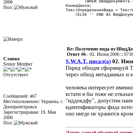
        |WHEN $ВидДокумента.
2006
КонецЦикла;

Пол:
ТекстОпределенияВида = Текст
    |ELSE '' END AS ВидДокум
Re: Получение вида из $ВидД
Ответ #6 -
02. Июня 2006 :: 07:0
Славко
S.W.A.T. писал(а)
02. Июня
Senior Member
Перед обходм сформируй Т
через обход метаданных и 
Отсутствует
человека интересует именно 
кстати я бы тоже не отказал
Сообщений: 467
"иддокдфу", допустим наим
Местоположение: Украина, г.
идентификаторы фида хотел
Днепропетровск
Зарегистрирован: 19. Мая
оно нигде не хранится кро
2006
Пол:
Ламер, самый обычный ламер.