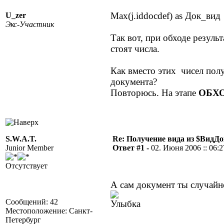
Max(j.iddocdef) as Док_вид
U_zer
Экс-Участник
Так вот, при обходе результ
стоят числа.
Как вместо этих чисел пол
документа?
Повторюсь. На этапе
ОБХ
S.W.A.T.
Re: Получение вида из $ВидД
Junior Member
Ответ #1 -
02. Июня 2006 :: 06:2
Отсутствует
А сам документ ты случайн
Сообщений: 42
Местоположение: Санкт-
Петербург