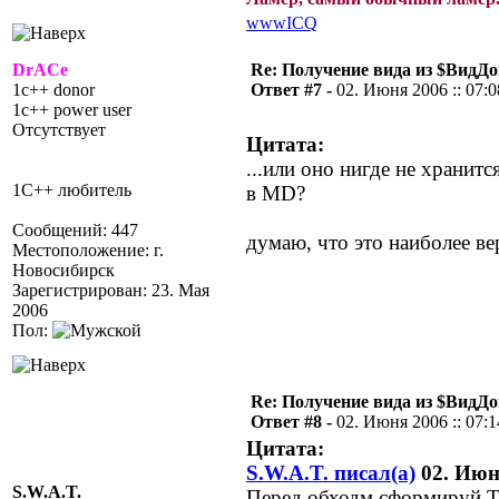
www
ICQ
DrACe
Re: Получение вида из $ВидД
1c++ donor
Ответ #7 -
02. Июня 2006 :: 07:0
1c++ power user
Отсутствует
Цитата:
...или оно нигде не хранитс
1С++ любитель
в MD?
Сообщений: 447
думаю, что это наиболее в
Местоположение: г.
Новосибирск
Зарегистрирован: 23. Мая
2006
Пол:
Re: Получение вида из $ВидД
Ответ #8 -
02. Июня 2006 :: 07:1
Цитата:
S.W.A.T. писал(а)
02. Июня
S.W.A.T.
Перед обходм сформируй Т