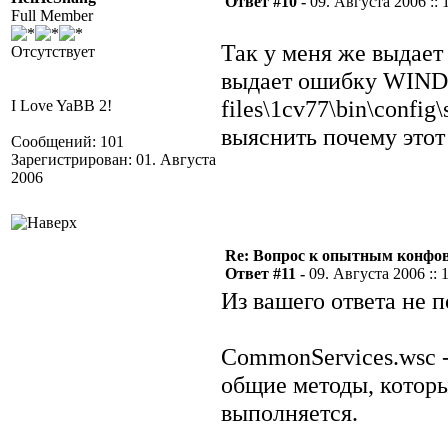
Ответ #10 -
09. Августа 2006 :: 
Full Member
Так у меня же выдает
Отсутствует
выдает ошибку WINDOW
files\1cv77\bin\confi
I Love YaBB 2!
выяснить почему этот
Сообщений: 101
Зарегистрирован: 01. Августа
2006
Re: Вопрос к опытным конфо
Ответ #11 -
09. Августа 2006 :: 
Из вашего ответа не п
CommonServices.wsc -
общие методы, которы
выполняется.