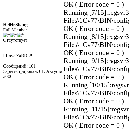
OK ( Error code = 0 )
Running [7/15]:regsvr3
Files\1Cv77\BIN\confi
HeiHeShang
OK ( Error code = 0 )
Full Member
Running [8/15]:regsvr32
Отсутствует
Files\1Cv77\BIN\conf
OK ( Error code = 0 )
I Love YaBB 2!
Running [9/15]:regsvr32
Сообщений: 101
Files\1Cv77\BIN\confi
Зарегистрирован: 01. Августа
OK ( Error code = 0 )
2006
Running [10/15]:regsvr3
Files\1Cv77\BIN\confi
OK ( Error code = 0 )
Running [11/15]:regsvr3
Files\1Cv77\BIN\confi
OK ( Error code = 0 )