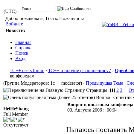
(UTC)
Добро пожаловать, Гость. Пожалуйста
Войдите
Новости:
Главная
Справка
Поиск
Вход
1С++ users forum
›
1С++ и прочие расширения v7
›
OpenConf
конфоведам
(Группа Модераторов: 1c++ moderator)
‹
Предыдущая Тема
|
Сл
Страницы:
[1]
2
3
От
Вопрос к опытным 
Вопрос к опытным конфовед
HeiHeShang
03. Августа 2006 :: 00:04
Full Member
Отсутствует
Пытаюсь поставить Ma