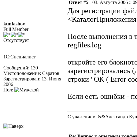
Ответ #5 -
03. Августа 2006 :: 0
Для регистрации фай
<КаталогПриложения>\
kuntashov
Full Member
После выполнения в т
Отсутствует
regfiles.log
1С:Специалист
откройте его блокнот
Сообщений: 130
зарегистрировались (
Местоположение: Саратов
строки "OK ( Error cod
Зарегистрирован: 13. Июня
2006
Пол:
Если есть ошибки - 
С уважением, &&Александр Ку
Re: Вопрос к опытным конфо