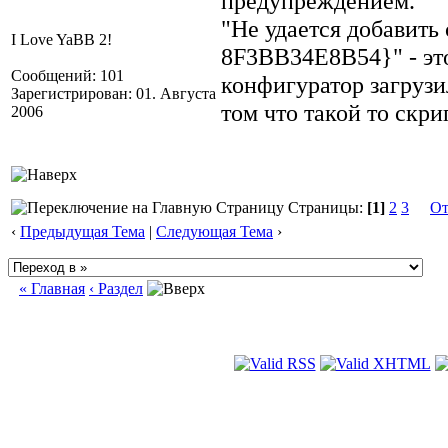
предупреждением.
"Не удается добавит
I Love YaBB 2!
8F3BB34E8B54}" - это
Сообщений: 101
конфигуратор загрузи
Зарегистрирован: 01. Августа
том что такой то скри
2006
Страницы:
[1]
2
3
От
‹
Предыдущая Тема
|
Следующая Тема
›
« Главная
‹ Раздел