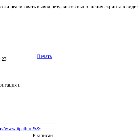
 ли реализовать вывод результатов выполнения скрипта в виде
Печать
9:23
вигация и
p://www.itpath.ru&&
;
IP записан