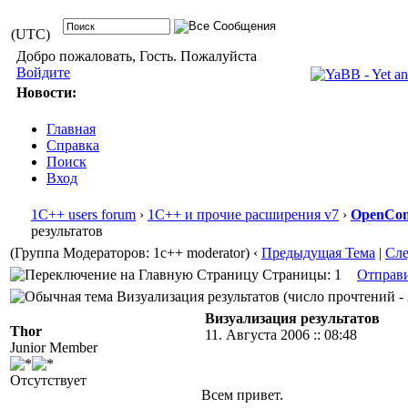
(UTC)
Добро пожаловать, Гость. Пожалуйста
Войдите
Новости:
Главная
Справка
Поиск
Вход
1С++ users forum
›
1С++ и прочие расширения v7
›
OpenConf
результатов
(Группа Модераторов: 1c++ moderator)
‹
Предыдущая Тема
|
Сл
Страницы: 1
Отправ
Визуализация результатов (число прочтений - 
Визуализация результатов
Thor
11. Августа 2006 :: 08:48
Junior Member
Отсутствует
Всем привет.