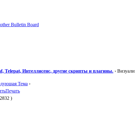
, Telepat, Интеллисенс, другие скрипты и плагины.
› Визуали
едующая Тема
›
ить
Печать
2832 )