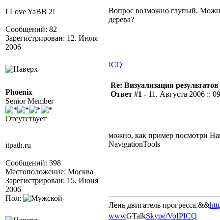
Вопрос возможно глупый. Можно
I Love YaBB 2!
дерева?
Сообщений: 82
Зарегистрирован: 12. Июля
2006
ICQ
Re: Визуализация результатов
Phoenix
Ответ #1 -
11. Августа 2006 :: 0
Senior Member
Отсутствует
можно, как пример посмотри На
NavigationTools
itpath.ru
Сообщений: 398
Местоположение: Москва
Зарегистрирован: 15. Июня
2006
Пол:
Лень двигатель прогресса.&&
htt
www
GTalk
Skype/VoIP
ICQ