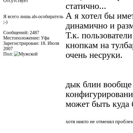
Отсутствует
статично...
А я хотел бы име
Я всего лишь als-особиратель
;-)
динамично и разм
Сообщений: 2487
Т.к. пользовател
Местоположение: Уфа
кнопкам на тулбар
Зарегистрирован: 18. Июля
2007
очень несруки.
Пол:
дык блин вообще 
конфигурирования
может быть куда
хотя никто не отменял пробл