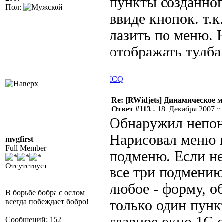
пункты созданно
Пол:
ввиде кнопок. т.
лазить по меню.
отображать тулба
ICQ
Re: [RWidjets] Динамическое
Ответ #113 -
18. Декабря 2007 ::
Обнаружил непон
Нарисовал меню 
mvgfirst
Full Member
подменю. Если не
Отсутствует
все три подмению
любое - форму, об
В борьбе бобра с ослом
всегда побеждает бобро!
только один пунк
главное окно 1С 
Сообщений: 152