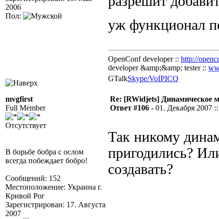
разрешит добави
2006
Пол:
уж функционал п
OpenConf developer ::
http://openc
developer &amp;&amp; tester ::
ww
GTalk
Skype/VoIP
ICQ
mvgfirst
Re: [RWidjets] Динамическое
Full Member
Ответ #106 -
01. Декабря 2007 ::
Отсутствует
Так никому динам
пригодились? Или
В борьбе бобра с ослом
всегда побеждает бобро!
создавать?
Сообщений: 152
Местоположение: Украина г.
Кривой Рог
Зарегистрирован: 17. Августа
2007