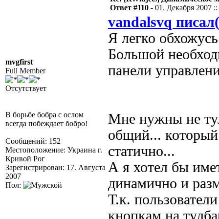
Ответ #110 -
01. Декабря 2007 ::
vandalsvq писал(
Я легко обхожус
Большой необход
mvgfirst
панели управлен
Full Member
Отсутствует
В борьбе бобра с ослом
Мне нужны не тул
всегда побеждает бобро!
общий... который 
Сообщений: 152
статично...
Местоположение: Украина г.
Кривой Рог
А я хотел бы име
Зарегистрирован: 17. Августа
2007
динамично и разм
Пол:
Т.к. пользовател
кнопкам на тулбар