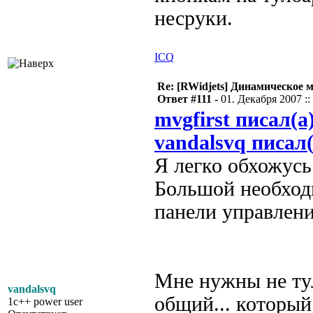
несруки.
ICQ
Re: [RWidjets] Динамическое
Ответ #111 -
01. Декабря 2007 ::
mvgfirst писал(а
vandalsvq писал(
Я легко обхожус
Большой необход
панели управлен
Мне нужны не тул
vandalsvq
общий... который 
1c++ power user