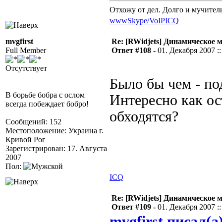
Отхожу от дел. Долго и мучител
www
Skype/VoIP
ICQ
mvgfirst
Re: [RWidjets] Динамическое
Full Member
Ответ #108 -
01. Декабря 2007 ::
Отсутствует
Было бы чем - п
В борьбе бобра с ослом
Интересно как ос
всегда побеждает бобро!
обходятся?
Сообщений: 152
Местоположение: Украина г.
Кривой Рог
Зарегистрирован: 17. Августа
2007
Пол:
ICQ
Re: [RWidjets] Динамическое
Ответ #109 -
01. Декабря 2007 ::
mvgfirst писал(а