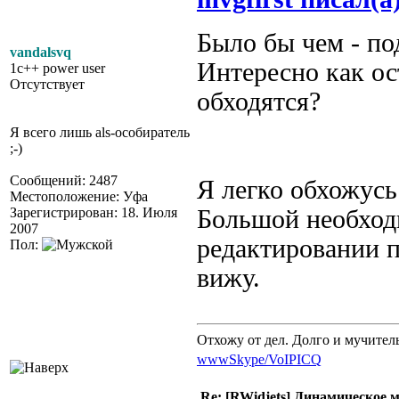
Было бы чем - п
vandalsvq
Интересно как ос
1c++ power user
Отсутствует
обходятся?
Я всего лишь als-особиратель
;-)
Сообщений: 2487
Я легко обхожус
Местоположение: Уфа
Зарегистрирован: 18. Июля
Большой необход
2007
редактировании 
Пол:
вижу.
Отхожу от дел. Долго и мучител
www
Skype/VoIP
ICQ
Re: [RWidjets] Динамическое