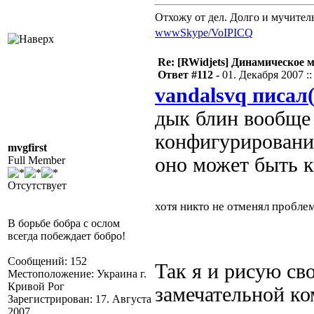
Отхожу от дел. Долго и мучител
www
Skype/VoIP
ICQ
Re: [RWidjets] Динамическое
Ответ #112 -
01. Декабря 2007 ::
vandalsvq писал(
дык блин вообще 
конфигурирования
mvgfirst
оно может быть 
Full Member
Отсутствует
хотя никто не отменял пробл
В борьбе бобра с ослом
всегда побеждает бобро!
Сообщений: 152
Так я и рисую св
Местоположение: Украина г.
Кривой Рог
замечательной ко
Зарегистрирован: 17. Августа
2007