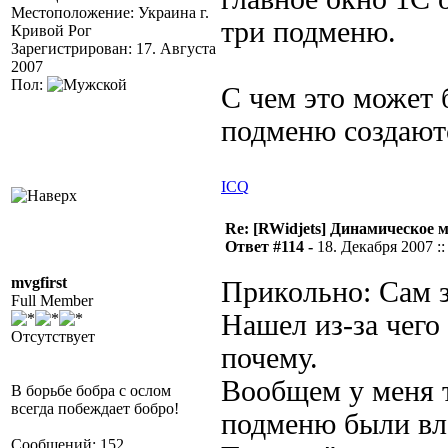
Местоположение: Украина г.
три подменю.
Кривой Рог
Зарегистрирован: 17. Августа
2007
Пол:
С чем это может 
подменю создают
ICQ
Re: [RWidjets] Динамическое
Ответ #114 -
18. Декабря 2007 ::
mvgfirst
Прикольно: Сам 
Full Member
Нашел из-за чего
Отсутствует
почему.
Вообщем у меня т
В борьбе бобра с ослом
всегда побеждает бобро!
подменю были вл
Сообщений: 152