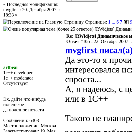
« Последняя модификация:
mvgfirst : 20. Декабря 2007 ::
18:33 »
Страницы:
1
...
6
7
[8]
[RWidjets] Динами
Re: [RWidjets] Динамическое
Ответ #105 -
22. Октября 2007 ::
mvgfirst писал(а
Да это-то я прочи
artbear
интересовался ис
1c++ developer
спроста...
1c++ moderator
Отсутствует
А, я надеюсь, с 
или в 1С++
Эх, дайте что-нибудь
новенькое
да полезное потести
Такого не планир
Сообщений: 6303
Местоположение: Москва
Зарегистрирован: 19. Мая