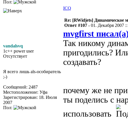
Пол:
ICQ
Re: [RWidjets] Динамическое
Ответ #107 -
01. Декабря 2007 ::
mvgfirst писал(а
Так никому динам
vandalsvq
пригодились? Или
1c++ power user
Отсутствует
создавать?
Я всего лишь als-особиратель
;-)
Сообщений: 2487
почему же не при
Местоположение: Уфа
Зарегистрирован: 18. Июля
ты поделись с на
2007
Пол:
использовать