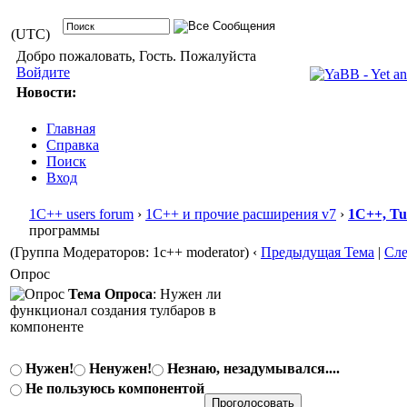
(UTC)
Добро пожаловать, Гость. Пожалуйста
Войдите
Новости:
Главная
Справка
Поиск
Вход
1С++ users forum
›
1С++ и прочие расширения v7
›
1С++, T
программы
(Группа Модераторов: 1c++ moderator)
‹
Предыдущая Тема
|
Сл
Опрос
Тема Опроса
: Нужен ли
функционал создания тулбаров в
компоненте
Нужен!
Ненужен!
Незнаю, незадумывался....
Не пользуюсь компонентой