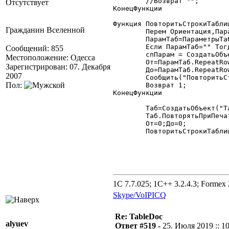
	//Возврат "";

Отсутствует
КонецФункции

Функция ПовторитьСтрокиТаблиц
Гражданин Вселенной
	Перем Ориентация,ПарамТаб;

	ПарамТаб=ПараметрыТаблицы(Таб);

	Если ПарамТаб="" Тогда Возврат 0;КонецЕсли;

Сообщений: 855
	спПарам = СоздатьОбъект("СписокЗначений");

Местоположение: Одесса
	От=ПарамТаб.
RepeatRo
Зарегистрирован: 07. Декабря
	До=ПарамТаб.RepeatRowTo;

2007
	Сообщить("ПовторитьСтрокиТаблицы() От="+От+" До="+До);

Пол:
	Возврат 1;

КонецФункции

	Таб=СоздатьОбъект("Таблица");

	Таб.ПовторятьПриПечатиСтроки(2,3);

	От=0;До=0;

	ПовторитьСтрокиТаблицы(Таб,От,До);

1C 7.7.025; 1C++ 3.2.4.3; Formex 2
Skype/VoIP
ICQ
Re: TableDoc
alyuev
Ответ #519 -
25. Июля 2019 :: 1