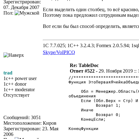
Зарегистрирован:
07. Декабря 2007
Если выделить один столбец, то всё красиво, 
Пол:
Поэтому пока предложил сотрудникам выделят
Вот если бы был способ определить, являет
1C 7.7.025; 1C++ 3.2.4.3; Formex 2.0.5.94; 1sql
Skype/VoIP
ICQ
Re: TableDoc
Ответ #522 -
29. Ноября 2019 :: 
trad
//**************************
1c++ power user
Функция ЭтоПерваяЯчейкаОбъед
1c++ donor
1c++ moderator
Обл = Менеджер.Область(Стр
Отсутствует
объединения
Если (Обл.Верх = Стр) И (
Возврат 1;
Иначе
Возврат 0;
Сообщений: 3051
КонецЕсли;
Местоположение: Киров
Зарегистрирован: 23. Мая
КонецФункции
2006