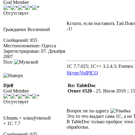
God Member
Отсутствует
Кстати, если поставить Таб.По
-1!
Гражданин Вселенной
Сообщений: 855
Местоположение: Одесса
Зарегистрирован: 07. Декабря
2007
Пол:
1C 7.7.025; 1C++ 3.2.4.3; Formex 2
Skype/VoIP
ICQ
Djelf
Re: TableDoc
God Member
Ответ #520 -
25. Июля 2019 :: 1
Отсутствует
Вопрос не по адресу
Это то что выдает сама 1С, а не 
Ubuntu + wine@etersoft
В TableDoc только проброс этих 
+ 1C 7.7
обработки.
Сообщений: 635