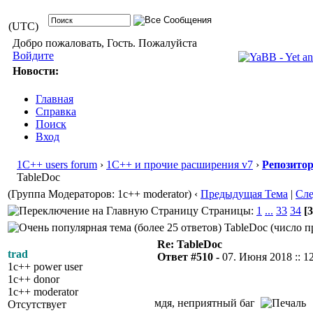
(UTC)
Добро пожаловать, Гость. Пожалуйста
Войдите
Новости:
Главная
Справка
Поиск
Вход
1С++ users forum
›
1С++ и прочие расширения v7
›
Репозито
TableDoc
(Группа Модераторов: 1c++ moderator)
‹
Предыдущая Тема
|
Сл
Страницы:
1
...
33
34
[3
TableDoc (число п
Re: TableDoc
trad
Ответ #510 -
07. Июня 2018 :: 1
1c++ power user
1c++ donor
1c++ moderator
мдя, неприятный баг
Отсутствует