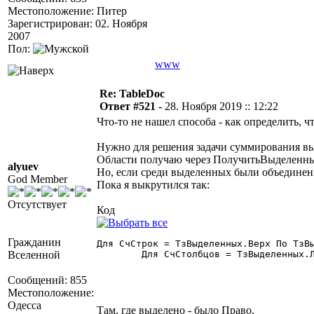
Местоположение: Питер
Зарегистрирован: 02. Ноября
2007
Пол:
www
Re: TableDoc
Ответ #521 -
28. Ноября 2019 :: 12:22
Что-то не нашел способа - как определить, 
Нужно для решения задачи суммирования вы
Области получаю через ПолучитьВыделенны
alyuev
Но, если среди выделенных были объединенн
God Member
Пока я выкрутился так:
Отсутствует
Код
Гражданин
Для СчСтрок = ТзВыделенных.Верх По ТзВы
Вселенной
	Для СчСтолбцов = ТзВыделенных.
Сообщений: 855
Местоположение:
Одесса
Там, где выделено - было Право.