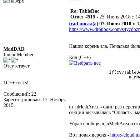
Re: TableDoc
Ответ #515 -
25. Июня 2018 :: 1
trad писал(а)
07. Июня 2018 :: 1
https://www.dropbox.com/s/tycdbzm
Нашел корень зла. Печалька был
MadDAD
Junior Member
Код (C++)
Отсутствует
		if(CV7TableDocManager::m_nMethArea == -2)

			m_nMethArea = pCont->FindMethod("Area");

1C++ rocks!
Сообщений: 22
Зарегистрирован: 17. Ноября
2015
m_nMethArea - один раз перетира
секций вызывалась "Область" ма
Убрал вообще m_nMethArea из кл
Вот новая версия -
https://cloud