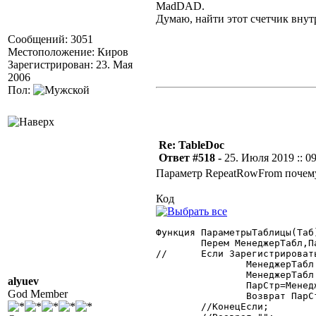
MadDAD.
Думаю, найти этот счетчик внут
Сообщений: 3051
Местоположение: Киров
Зарегистрирован: 23. Мая
2006
Пол:
Re: TableDoc
Ответ #518 -
25. Июля 2019 :: 0
Параметр RepeatRowFrom почему-
Код
Функция ПараметрыТаблицы(Таб)
	Перем МенеджерТабл,ПарСтр;

//	Если ЗарегистрироватьКомпоненту("TableDoc","МенеджерТабличногоДокумента")=1 Тогда

		МенеджерТабл = СоздатьОбъект("МенеджерТабличногоДокумента");

		МенеджерТабл.УстановитьТаблицу(Таб,);

alyuev
		ПарСтр=МенеджерТабл.ПараметрыСтраницы;

God Member
		Возврат ПарСтр;

	//КонецЕсли;
