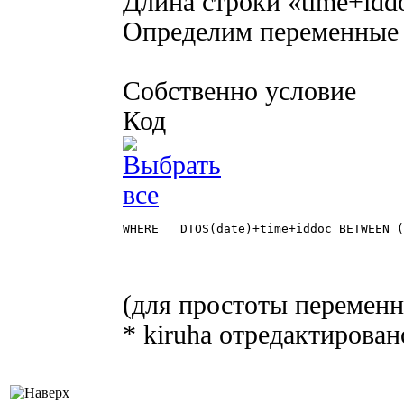
Длина строки «time+iddo
Определим перемен
МаксСтрока=
Собственно условие
Код
WHERE   DTOS(date)+time+iddoc BETWEEN (DTOS(:НачДата~~)+'		   ') AND (DTO
(для простоты перемен
* kiruha
отредактирован