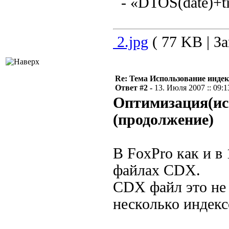
- «DTOS(date)+t
2.jpg
( 77 KB | За
Re: Тема Использование индек
Ответ #2 -
13. Июля 2007 :: 09:1
Оптимизация(исп
(продолжение)
В FoxPro как и в
файлах CDX.
CDX файл это не 
несколько индекс