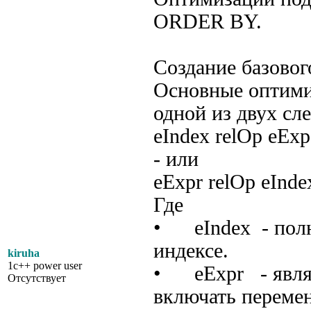
ORDER BY.
Создание базовог
Основные оптими
одной из двух сл
eIndex relOp eExp
- или
eExpr relOp eInde
Где
• eIndex - полн
индексе.
kiruha
1c++ power user
• eExpr - являе
Отсутствует
включать перемен