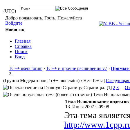
(UTC)
Добро пожаловать, Гость. Пожалуйста
Войдите
Новости:
Главная
Справка
Поиск
Вход
1С++ users forum
›
1С++ и прочие расширения v7
›
Прямые 
2.
(Группа Модераторов: 1c++ moderator)
‹ Нет Темы |
Следующая
Страницы:
[1]
2
3
От
Тема Использовани
Тема Использование индексов 
13. Июля 2007 :: 09:08
Эта тема являет
http://www.1cpp.