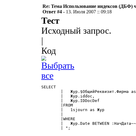
Re: Тема Использование индексов (ДБФ) ч
Ответ #4 -
13. Июля 2007 :: 09:18
Тест
Исходный запрос.
|
Код
SELECT

	|   Жур.$ОбщийРеквизит.Фирма as Фирма ,

	|   Жур.iddoc,

	|   Жур.IDDocDef

	|FROM

	|   1sjourn as Жур

	|

	|WHERE

	|   Жур.Date BETWEEN :НачДата~~ AND :КонДата~~

	| "; 
