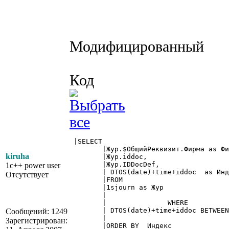
Модифицированный
Код
 |SELECT

	|Жур.$ОбщийРеквизит.Фирма as Фирма ,

kiruha
	|Жур.iddoc,

	|Жур.IDDocDef,

1c++ power user
	| DTOS(date)+time+iddoc  as Индекс

Отсутствует
	|FROM

	|1sjourn as Жур

	|

	|		WHERE

	| DTOS(date)+time+iddoc BETWEEN (DTOS(:НачДата~~)+'		   ') AND (DTOS(:КонДата~~)+'ZZZZZZZZZZZZZZZ')

Сообщений: 1249
	|

Зарегистрирован:
	|ORDER BY  Индекс
