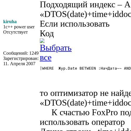
Подходящий индекс – A
«DTOS(date)+time+iddo
kiruha
Если использовать
1c++ power user
Код
Отсутствует
Сообщений: 1249
Зарегистрирован:
11. Апреля 2007
|WHERE	Жур.Date BETWEEN :НачДата~~ AND :КонДата~~ 

то оптимизатор не найде
«DTOS(date)+time+iddo
К счастью FoxPro подд
использовать опера