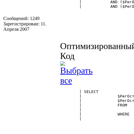
	|	     AND ($РегОстатков.Товар=:ВыбНоменкл)

	|	     AND ($РегОстатков.Склад=:выбСклад)

Сообщений: 1249
Зарегистрирован: 11.
Апреля 2007
Оптимизированный
Код
	| SELECT

	|		$РегОстатков.Товар as Товар,

	|		$РегОстатков.ОстатокТовара as ОстатокНаСкладе

	|		FROM

	|			$РегистрИтоги.ОстаткиТоваров as РегОстатков

	|		WHERE

	|			д = DTOS(:ДатаПериодаОстатков~~)+:выбФирма+:ВыбНоменкл+:выбСклад
