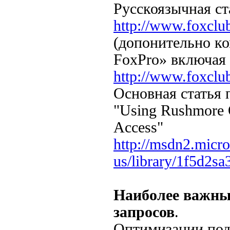
Русскоязычная ст
http://www.foxclub
(допонительно ко
FoxPro» включая
http://www.foxclub
Основная статья 
"Using Rushmore Q
Access"
http://msdn2.micro
us/library/1f5d2s
Наиболее важны
запросов
.
Оптимизации по