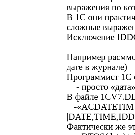
выражения по кот
В 1С они практич
сложные выражен
Исключение IDDO
Например расмм
дате в журнале)
Программист 1С о
- просто «дата»
В файле 1CV7.DD
-«ACDATETIM |
|DATE,TIME,ID
Фактически же э