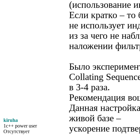
(использование и
Если кратко – то
не использует ин
из за чего не на
наложении фильт
Было эксперимент
Collating Seque
в 3-4 раза.
Рекомендация во
Данная настройка
живой базе –
kiruha
1c++ power user
ускорение подтве
Отсутствует