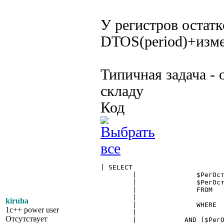
У регистров остатк
DTOS(period)+изме
Типичная задача - 
складу
Код
| SELECT

	|		$РегОстатков.Товар as Товар,

	|		$РегОстатков.ОстатокТовара as ОстатокНаСкладе

	|		FROM

	|			$РегистрИтоги.ОстаткиТоваров as РегОстатков

kiruha
	|		WHERE

1c++ power user
	|			РегОстатков.PERIOD = :ДатаПериодаОстатков~~

Отсутствует
	|	     AND ($РегОстатков.Фирма=:выбФирма)
