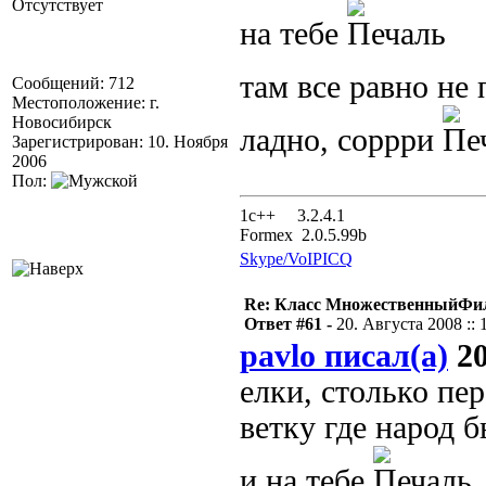
Отсутствует
на тебе
там все равно не 
Сообщений: 712
Местоположение: г.
Новосибирск
ладно, соррри
Зарегистрирован: 10. Ноября
2006
Пол:
1с++ 3.2.4.1
Formex 2.0.5.99b
Skype/VoIP
ICQ
Re: Класс МножественныйФи
Ответ #61 -
20. Августа 2008 :: 
pavlo писал(а)
20
елки, столько пе
ветку где народ 
и на тебе