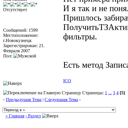
И я так и не поня
Отсутствует
Пришлось забират
ПолучитьТЗАктив
Сообщений: 1599
фильтры.
Местоположение:
г.Новокузнецк
Зарегистрирован: 21.
Февраля 2007
Пол:
Есть метод Запи
ICQ
Страницы:
1
...
3
4
[5]
‹
Предыдущая Тема
|
Следующая Тема
›
« Главная
‹ Раздел