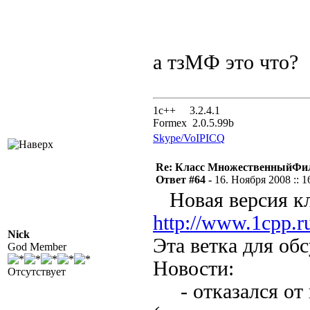
а тзМФ это что?
1с++ 3.2.4.1
Formex 2.0.5.99b
Skype/VoIP
ICQ
Re: Класс МножественныйФи
Ответ #64 -
16. Ноября 2008 :: 1
Новая версия кла
http://www.1cpp.
Nick
Эта ветка для об
God Member
Новос
Отсутствует
- отказался от 