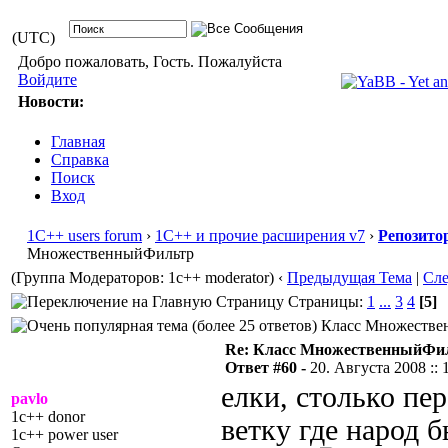
(UTC)
Добро пожаловать, Гость. Пожалуйста
Войдите
Новости:
Главная
Справка
Поиск
Вход
1С++ users forum
›
1С++ и прочие расширения v7
›
Репозито
МножественныйФильтр
(Группа Модераторов: 1c++ moderator)
‹
Предыдущая Тема
|
Сл
Страницы:
1
...
3
4
[5]
Класс Множествен
Re: Класс МножественныйФи
Ответ #60 -
20. Августа 2008 :: 
елки, столько пе
pavlo
1c++ donor
ветку где народ 
1c++ power user