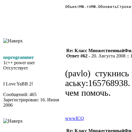
ОбъектМФ.тпМФ.ОбновитьСтроки(
Re: Класс МножественныйФи
Ответ #62 -
20. Августа 2008 :: 
noprogrammer
1c++ power user
Отсутствует
(pavlo) стукнись 
аську:165768938.
I Love YaBB 2!
чем помочь.
Сообщений: 465
Зарегистрирован: 16. Июня
2006
www
ICQ
Re: Класс МножественныйФи