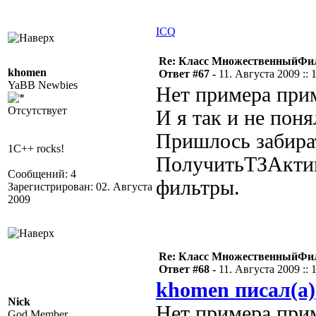
ICQ
Re: Класс МножественныйФи
khomen
Ответ #67 -
11. Августа 2009 :: 
YaBB Newbies
Нет примера прим
Отсутствует
И я так и не поня
Пришлось забират
1C++ rocks!
ПолучитьТЗАктив
Сообщений: 4
фильтры.
Зарегистрирован: 02. Августа
2009
Re: Класс МножественныйФи
Ответ #68 -
11. Августа 2009 :: 
khomen писал(а)
Nick
Нет примера прим
God Member