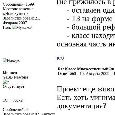
(не прижилось в 
Сообщений: 1599
- оставлен один
Местоположение:
г.Новокузнецк
- ТЗ на форме з
Зарегистрирован: 21.
Февраля 2007
- большой рефа
Пол:
- класс находитс
основная часть и
ICQ
Re: Класс МножественныйФи
khomen
Ответ #65 -
10. Августа 2009 :: 
YaBB Newbies
Отсутствует
Проект еще живо
Есть хоть миним
1C++ rocks!
документация?
Сообщений: 4
Зарегистрирован: 02. Августа