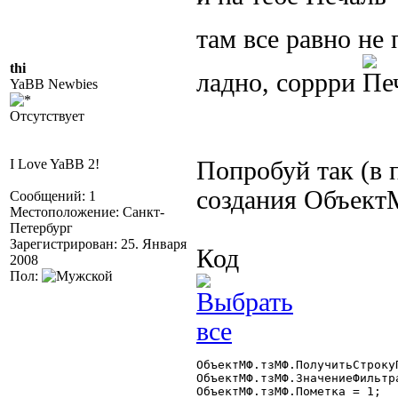
там все равно не 
thi
ладно, соррри
YaBB Newbies
Отсутствует
I Love YaBB 2!
Попробуй так (в 
создания Объект
Сообщений: 1
Местоположение: Санкт-
Петербург
Зарегистрирован: 25. Января
Код
2008
Пол:
ОбъектМФ.тзМФ.ПолучитьСтроку
ОбъектМФ.тзМФ.ЗначениеФильтр
ОбъектМФ.тзМФ.Пометка = 1;
