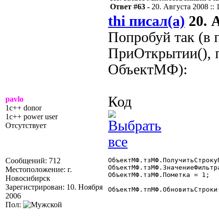
Ответ #63 -
20. Августа 2008 :: 
thi писал(а)
20. А
Попробуй так (в 
ПриОткрытии(), 
ОбъектМФ):
Код
pavlo
1c++ donor
1c++ power user
Отсутствует
Сообщений: 712
ОбъектМФ.тзМФ.ПолучитьСтроку
ОбъектМФ.тзМФ.ЗначениеФильтр
Местоположение: г.
ОбъектМФ.тзМФ.Пометка = 1;

Новосибирск
Зарегистрирован: 10. Ноября
ОбъектМФ.тпМФ.ОбновитьСтроки(
2006
Пол: