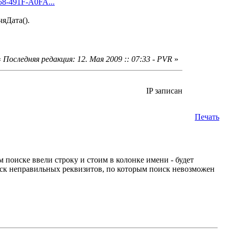
58-491F-A0FA...
яДата().
«
Последняя редакция: 12. Мая 2009 :: 07:33 - PVR
»
IP записан
Печать
м поиске ввели строку и стоим в колонке имени - будет
уск неправильных реквизитов, по которым поиск невозможен