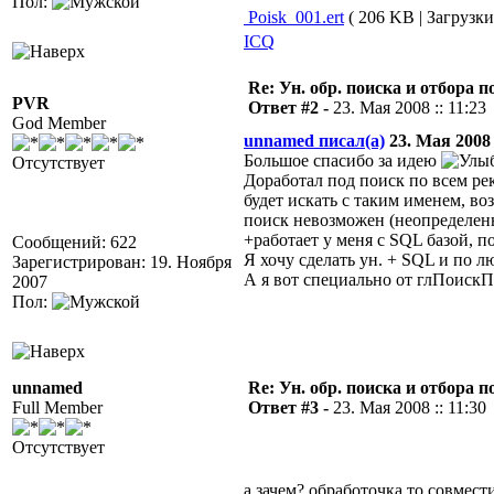
Пол:
Poisk_001.ert
( 206 KB | Загрузки
ICQ
Re: Ун. обр. поиска и отбора 
PVR
Ответ #2 -
23. Мая 2008 :: 11:23
God Member
unnamed писал(а)
23. Мая 2008 
Большое спасибо за идею
Отсутствует
Доработал под поиск по всем рек
будет искать с таким именем, в
поиск невозможен (неопределенн
+работает у меня с SQL базой, 
Сообщений: 622
Я хочу сделать ун. + SQL и по л
Зарегистрирован: 19. Ноября
А я вот специально от глПоиск
2007
Пол:
unnamed
Re: Ун. обр. поиска и отбора 
Full Member
Ответ #3 -
23. Мая 2008 :: 11:30
Отсутствует
а зачем? обработочка то совмест