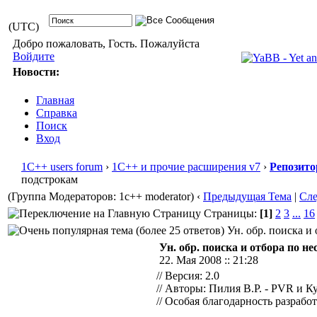
(UTC)
Добро пожаловать, Гость. Пожалуйста
Войдите
Новости:
Главная
Справка
Поиск
Вход
1С++ users forum
›
1С++ и прочие расширения v7
›
Репозито
подстрокам
(Группа Модераторов: 1c++ moderator)
‹
Предыдущая Тема
|
Сл
Страницы:
[1]
2
3
...
16
Ун. обр. поиска и 
Ун. обр. поиска и отбора по 
22. Мая 2008 :: 21:28
// Версия: 2.0
// Авторы: Пилия В.Р. - PVR и К
// Особая благодарность разраб