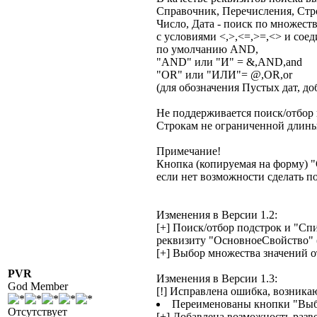
Справочник, Перечисления, Стро
Число, Дата - поиск по множеств
с условиями <,>,<=,>=,<> и сое
по умолчанию AND,
"AND" или "И" = &,AND,and
"OR" или "ИЛИ"= @,OR,or
(для обозначения Пустых дат, до
Не поддерживается поиск/отбор 
Строкам не ограниченной длины
Примечание!
Кнопка (копируемая на форму) "
если нет возможности сделать п
Изменения в Версии 1.2:
[+] Поиск/отбор подстрок и "Сп
реквизиту "ОсновноеСвойство" 
[+] Выбор множества значений 
PVR
Изменения в Версии 1.3:
God Member
[!] Исправлена ошибка, возник
Переименованы кнопки "Выбр
Отсутствует
[+] Добавлена возможность разв