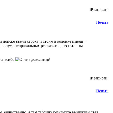
IP записан
Печать
м поиске ввели строку и стоим в колонке имени -
 пропуск неправильных реквизитов, по которым
ь спасибо
IP записан
Печать
ее. единственно, я там таблицу результата вынужден стал