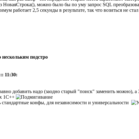
з НоваяСтрока(), можно было бы по уму запрос SQL преобразоват
ум работает 2,5 секунды в результате, так что возиться не стал
по нескольким подстро
: 11:30:
 равно добавить надо (заодно старый "поиск" заменить можно), 
ах 1С++
ь стандартные конфы, для независимости и универсальности