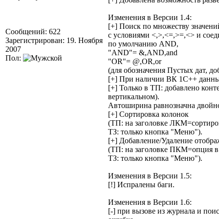
Изменения в Версии 1.4:
[+] Поиск по множеству значений
Сообщений: 622
с условиями <,>,<=,>=,<> и сое
Зарегистрирован: 19. Ноября
по умолчанию AND,
2007
"AND"= &,AND,and
Пол:
"OR"= @,OR,or
(для обозначения Пустых дат, до
[+] При наличии ВК 1С++ данны
[+] Только в ТП: добавлено ко
вертикальном).
Автоширина равнозначна двойном
[+] Сортировка колонок
(ТП: на заголовке ЛКМ=сортир
ТЗ: только кнопка "Меню").
[+] Добавление/Удаление отобр
(ТП: на заголовке ПКМ=опция в
ТЗ: только кнопка "Меню").
Изменения в Версии 1.5:
[!] Испралены баги.
Изменения в Версии 1.6:
[-] при вызове из журнала и по