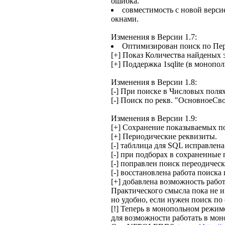
ошибка.
совместимость с новой верс
окнами.
Изменения в Версии 1.7:
Оптимизирован поиск по Пе
[+] Показ Количества найденых 
[+] Поддержка 1sqlite (в монопол
Изменения в Версии 1.8:
[-] При поиске в Числовых поля
[-] Поиск по рекв. "ОсновноеСво
Изменения в Версии 1.9:
[+] Сохранение показываемых п
[+] Периодические реквизиты.
[-] табллица для SQL исправлена 
[-] при подборах в сохраненные 
[-] поправлен поиск переодичес
[-] восстановлена работа поиск
[+] добавлена возможность раб
Практического смысла пока не им
но удобно, если нужен поиск по 
[!] Теперь в монопольном режим
для возможности работать в мо