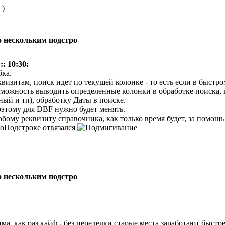
 )
по нескольким подстро
:: 10:30:
.
визитам, поиск идет по текущей колонке - то есть если в быстро
озможность выводить определенные колонки в обработке поиска,
ый и тп), обработку Даты в поиске.
поэтому для DBF нужно будет менять.
юбому реквизиту справочника, как только время будет, за помощ
ПоПодстроке отвязался
по нескольким подстро
има, как раз кайф - без переделки старые места заработают быстр