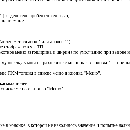
 (разделитель пробел) чисел и дат,
динением по:
бавлен метасимвол " или аналог "").
е отображаются в ТП.
нтекстное меню автоширина и ширина по умолчанию при вызове н
у щелчку мыши на разделителе колонок в заголовке ТП при наж
овка,ПКМ=опция в списке меню и кнопка "Меню",
ажаемых полей
 списке меню и кнопка "Меню",
иске в колонке, в которой не находилось значение и попытке да