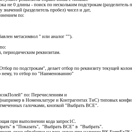
ка не 0 длины - поиск по нескольким подстрокам (разделитель п
у значений (разделитель пробел) чисел и дат,
динением по:
бавлен метасимвол " или аналог "").
по:
, периодическим реквизитам.
Отбор по подстрокам", делает отбор по реквизиту текущей колон
о нему, то отбор по "Наименованию"
исокПолей" по: Перечислениям и
(например в Номенклатуре и Контрагентах ТиС) типовых конфи
отмеченных галочками, кнопкой "Выбрать ВСЕ".
ающая при выполнении кода запрос1С.
ать" в "Показать", "Выбрать ВСЕ" в "Выбрать".
ернуть окно обработки на весь экран при наличии ВК FormEx™ 2