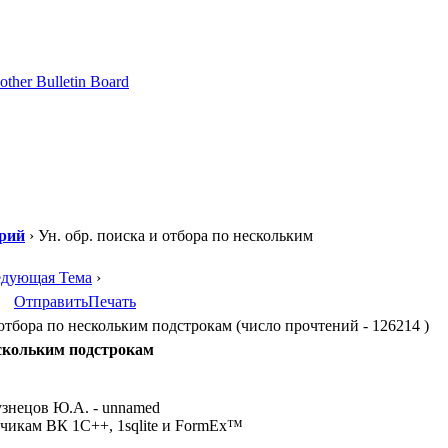
рий
› Ун. обр. поиска и отбора по нескольким
едующая Тема
›
Отправить
Печать
отбора по нескольким подстрокам (число прочтений - 126214 )
нескольким подстрокам
узнецов Ю.А. - unnamed
отчикам ВК 1С++, 1sqlite и FormEx™