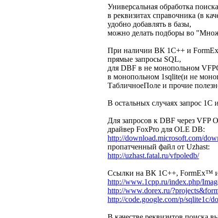
Универсальная обработка поиска
в реквизитах справочника (в кач
удобно добавлять в базы,
можно делать подборы во "Множе
При наличии ВК 1С++ и FormEx™
прямые запросы SQL,
для DBF в не монопольном VF
в монопольном 1sqlite(и не мо
ТабличноеПоле и прочие полез
В остальных случаях запрос 1С 
Для запросов к DBF через VFP 
драйвер FoxPro для OLE DB:
http://download.microsoft.com/dow
пропатченный файл от Uzhast:
http://uzhast.fatal.ru/vfpoledb/
Ссылки на ВК 1С++, FormEx™ и 1
http://www.1cpp.ru/index.php/Image:
http://www.dorex.ru/?projects&f
http://code.google.com/p/sqlite1c/d
В качестве реквизитов поиска в