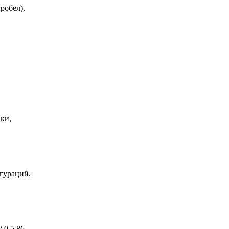
робел),
ки,
гураций.
.0.5.86