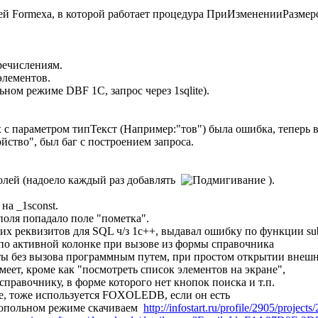
ией Formexa, в которой работает процедура ПриИзмененииРазм
речислениям.
элементов.
ьном режиме DBF 1С, запрос через 1sqlite).
х с параметром типТекст (Например:"тов") была ошибка, теперь 
йство", был баг с построением запроса.
олей (надоело каждый раз добавлять
).
на _1sconst.
поля попадало поле "пометка".
ких реквизитов для SQL ч/з 1c++, выдавал ошибку по функции sub
а по активной колонке при вызове из формы справочника
оты без вызова программным путем, при простом открытии внеш
еет, кроме как "посмотреть список элементов на экране",
справочнику, в форме которого нет кнопок поиска и т.п.
е, тоже используется FOXOLEDB, если он есть
нопольном режиме скачиваем
http://infostart.ru/profile/2905/projects