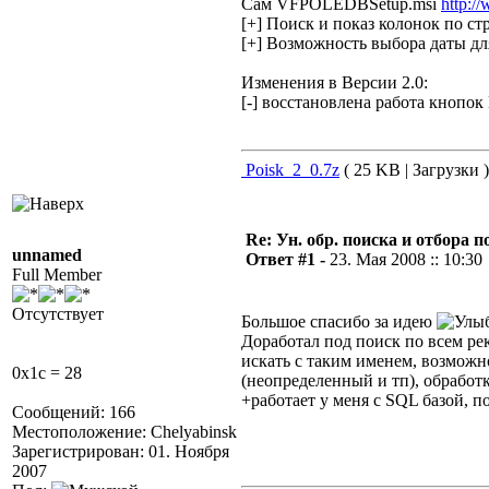
Сам VFPOLEDBSetup.msi
http:/
[+] Поиск и показ колонок по ст
[+] Возможность выбора даты дл
Изменения в Версии 2.0:
[-] восстановлена работа кнопок
Poisk_2_0.7z
( 25 KB | Загрузки )
Re: Ун. обр. поиска и отбора 
unnamed
Ответ #1 -
23. Мая 2008 :: 10:30
Full Member
Отсутствует
Большое спасибо за идею
Доработал под поиск по всем рек
искать с таким именем, возможн
0x1c = 28
(неопределенный и тп), обработ
+работает у меня с SQL базой, 
Сообщений: 166
Местоположение: Chelyabinsk
Зарегистрирован: 01. Ноября
2007