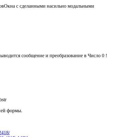
еровОкна с сделанными насильно модальными
выводится сообщение и преобразование в Число 0 !
str
ней формы.
/2418/