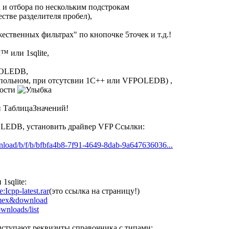
 и отбора по нескольким подстрокам
естве разделителя пробел),
ственных фильтрах" по кнопочке 5точек и т.д.!
 или 1sqlite,
POLEDB,
нопольном, при отсутсвии 1С++ или VFPOLEDB) ,
ности
и ТаблицаЗначений!
OLEDB, установить драйвер VFP Ссылки:
nload/b/f/b/bfbfa4b8-7f91-4649-8dab-9a647636036...
sqlite:
Icpp-latest.rar
(это ссылка на страницу!)
ormex&download
ownloads/list
ыступают реквизиты справочника с типами: