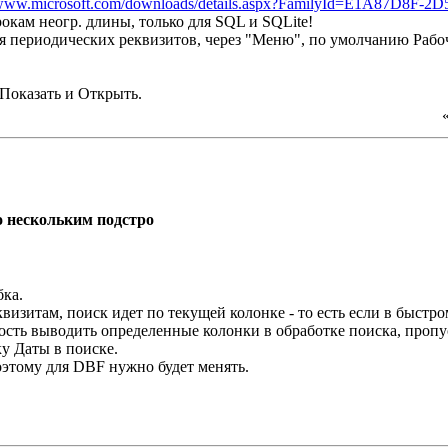
/www.microsoft.com/downloads/details.aspx?FamilyId=E1A87D8F-2D
рокам неогр. длины, только для SQL и SQLite!
я периодических реквизитов, через "Меню", по умолчанию Рабоч
 Показать и Открыть.
по нескольким подстро
.
визитам, поиск идет по текущей колонке - то есть если в быстро
ость выводить определенные колонки в обработке поиска, проп
ку Даты в поиске.
поэтому для DBF нужно будет менять.