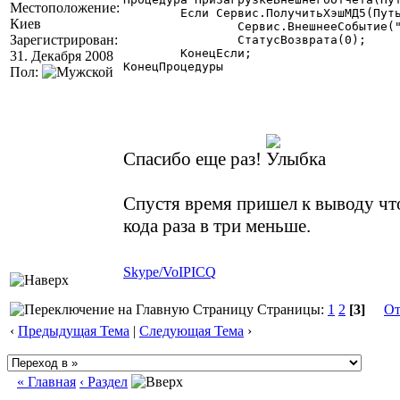
Местоположение:
	Если Сервис.ПолучитьХэшМД5(Путь,1) = "1575D21A7BB0EE24D8EA5641E7232CB0" Тогда

Киев
		Сервис.ВнешнееСобытие("Отчеты","ЗаменаОтчета",Путь);

Зарегистрирован:
		СтатусВозврата(0);

	КонецЕсли;

31. Декабря 2008
КонецПроцедуры

Пол:
Спасибо еще раз!
Спустя время пришел к выводу чт
кода раза в три меньше.
Skype/VoIP
ICQ
Страницы:
1
2
[3]
От
‹
Предыдущая Тема
|
Следующая Тема
›
« Главная
‹ Раздел