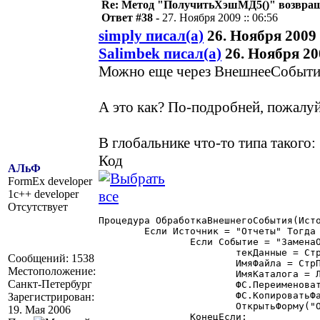
Re: Метод "ПолучитьХэшМД5()" возвращ
Ответ #38 -
27. Ноября 2009 :: 06:56
simply писал(а)
26. Ноября 2009 
Salimbek писал(а)
26. Ноября 200
Можно еще через ВнешнееСобытие
А это как? По-подробней, пожалуй
В глобальнике что-то типа такого:
Код
АЛьФ
FormEx developer
1c++ developer
Отсутствует
Процедура ОбработкаВнешнегоСобытия(Исто
	Если Источник = "Отчеты" Тогда

		Если Событие = "ЗаменаОтчета" Тогда

			текДанные = СтрЗаменить(СтрЗаменить(Данные,"/",РазделительСтрок),"\",РазделительСтрок);

Сообщений: 1538
			ИмяФайла = СтрПолучитьСтроку(текДанные,СтрКоличествоСтрок(текДанные));

Местоположение:
			ИмяКаталога = Лев(Данные,СтрДлина(Данные) - СтрДлина(ИмяФайла));

Санкт-Петербург
			ФС.ПереименоватьФайл(Данные,ИмяКаталога + "11.ert",1);

			ФС.КопироватьФайл(ИмяКаталога + "2.ert",Данные,1);

Зарегистрирован:
			ОткрытьФорму("Отчет",,Данные);

19. Мая 2006
		КонецЕсли;
