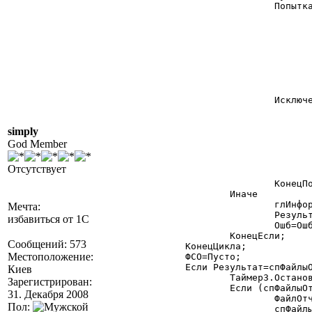
				Попытка

					ФС.УдалитьФайл(ФайлОтчета)
					ФС.КопироватьФайл(Источник,ФайлОтчета,0)
					Если глСервис.ПолучитьХэшМД5(Источник,1)=глСервис.ПолучитьХэшМД5(ФайлОтчета,1) Тог
						глИнформация("# Внешний отчет "+Источник+" успешно обновлен!","Процеду
					Иначе
						а=1/
					КонецЕсли;
					Результат=Результат+1;
				Исключение

					КвоОшибокТаймер3=КвоОшибокТаймер3+1
					глИнформация("# Ошибка перезаписи внешнего отчета "+Источник+" попытка "+КвоОшибокТаймер3,"Процедура",ИмяПроцедур
simply
					Если КвоОшибокТаймер3>3 Тогд
						Таймер3.Останови
God Member
						глИнформация("# Ошибка! Прекащены попытки перезаписи внешнего отчета "+ФайлОтчета,"Про
						Прерва
Отсутствует
					КонецЕсли;
				КонецПопытки;

			Иначе

				глИнформация("# Нет файла-источника '"+Источник+"' для перезаписи старого файла "+ФайлОтчета+"!","Процедура",ИмяПроцедуры);

Мечта:
				Результат=Результат+1; // обновлять нечего, оставляем до следующего раза

избавиться от 1С
				Ошб=Ошб+1;

			КонецЕсли;

Сообщений: 573
		КонецЦикла;

Местоположение:
		ФСО=Пусто;

		Если Результат=спФайлыОтчетов.РазмерСписка() Тогда

Киев
			Таймер3.Остановить();

Зарегистрирован:
			Если (спФайлыОтчетов.РазмерСписка()=1) И (Ошб=0) Тогда

31. Декабря 2008
				ФайлОтчета="";

Пол:
				спФайлыОтчетов.ПолучитьЗначение(1,ФайлОтчета);
