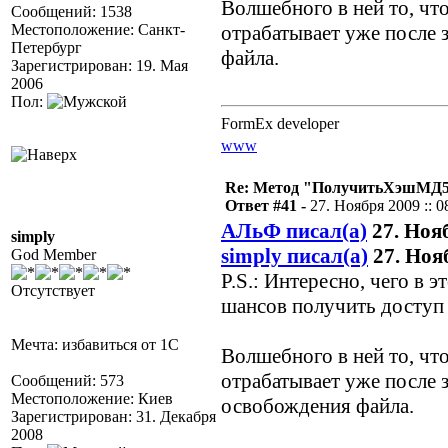
Волшебного в ней то, чт
Сообщений: 1538
Местоположение: Санкт-
отрабатывает уже после 
Петербург
файла.
Зарегистрирован: 19. Мая
2006
Пол:
FormEx developer
www
Re: Метод "ПолучитьХэшМД5(
Ответ #41 -
27. Ноября 2009 :: 0
АЛьФ писал(а)
27. Нояб
simply
simply писал(а)
27. Нояб
God Member
P.S.: Интересно, чего в 
Отсутствует
шансов получить доступ
Мечта: избавиться от 1С
Волшебного в ней то, чт
отрабатывает уже после з
Сообщений: 573
Местоположение: Киев
освобождения файла.
Зарегистрирован: 31. Декабря
2008