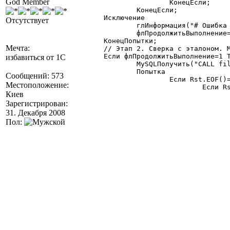
God Member
			КонецЕсли;

		КонецЕсли;

	Исключение

Отсутствует
		глИнформация("# Ошибка получения данных о файле внешнего отчета "+ФайлОтчета+" = "+ОписаниеОшибки(),"Процедура",ИмяПроцедуры);

		флПродолжитьВыполнение=0;

	КонецПопытки;

Мечта:
	// Этап 2. Сверка с эталоном. MySQL возвращает: 'ok' (все в порядке), 'no' (разный хэш), 'nf' (нет такого файла)

	Если флПродолжитьВыполнение=1 Тогда

избавиться от 1С
		MySQLПолучить("CALL files.checkert('"+ИмяФайла+"','"+ХэшФайла+"');"); //Rst.Open("CALL files.checkert('"+ИмяФайла+"','"+МдФайла+"');",Conn,0,1);

		Попытка

Сообщений: 573
			Если Rst.EOF()=0 Тогда

Местоположение:
				Если Rst.RecordCount()>0 Тогда

Киев
					Результат=СокрЛП(Rst.Fields("result_").Value)
					Если ПустоеЗначение(Результат)=1 Тогд
Зарегистрирован:
						глИнформация("# Ошибка! Нет значения 'result_' для внешнего отчета "+ФайлОтчета,"Проц
31. Декабря 2008
					Иначе
Пол:
						Если Результат="ok"
						Ина
							СтатусВозв
							КвоЗапус
							Если Результат=
								глИнформация("# Ошибка! Запущен неизвестный файл отчета - '
							И
								НовФайл=Rst.Fi
								Если ПустоеЗначение
									глИнформация("# Ошибка! Нет значения 'file_' для вне
								
									Stream=СоздатьОб
									Str
									Str