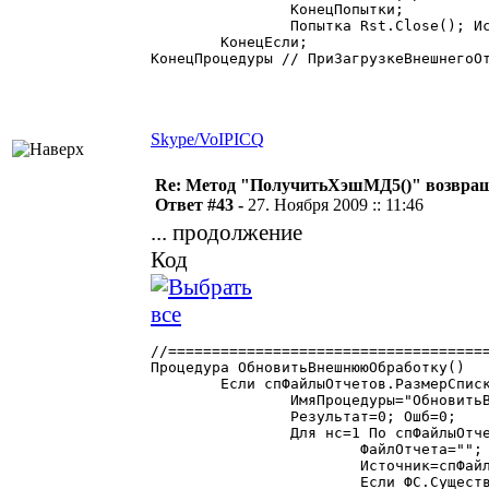
		КонецПопытки;

		Попытка Rst.Close(); Исключение КонецПопытки;

	КонецЕсли;

КонецПроцедуры // ПриЗагрузкеВнешнегоОт
Skype/VoIP
ICQ
Re: Метод "ПолучитьХэшМД5()" возвращ
Ответ #43 -
27. Ноября 2009 :: 11:46
... продолжение
Код
//=====================================
Процедура ОбновитьВнешнююОбработку()

	Если спФайлыОтчетов.РазмерСписка()>0 Тогда

		ИмяПроцедуры="ОбновитьВнешнююОбработку";

		Результат=0; Ошб=0;

		Для нс=1 По спФайлыОтчетов.РазмерСписка() Цикл

			ФайлОтчета="";

			Источник=спФайлыОтчетов.ПолучитьЗначение(нс,ФайлОтчета);

			Если ФС.СуществуетФайл(Источник)=1 Тогда
