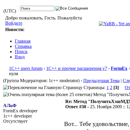
(UTC)
Добро пожаловать, Гость. Пожалуйста
Войдите
Новости:
Главная
Справка
Поиск
Вход
1С++ users forum
›
1С++ и прочие расширения v7
›
FormEx
›
нуля
(Группа Модераторов: 1c++ moderator)
‹
Предыдущая Тема
|
Сл
Страницы:
1
2
[3]
От
Метод "ПолучитьХэ
Re: Метод "ПолучитьХэшМД5(
АЛьФ
Ответ #30 -
25. Ноября 2009 :: 1
FormEx developer
1c++ developer
Отсутствует
Вот... Тебе удовольствие