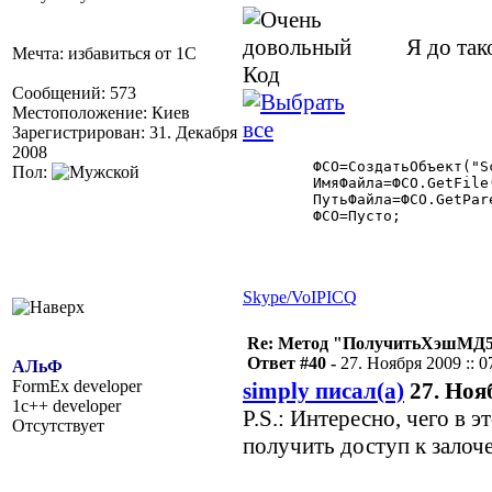
Я до тако
Мечта: избавиться от 1С
Код
Сообщений: 573
Местоположение: Киев
Зарегистрирован: 31. Декабря
2008
	ФСО=СоздатьОбъект("Scripting.FileSystemObject");

Пол:
	ИмяФайла=ФСО.GetFile(ФайлОтчета).Name;

	ПутьФайла=ФСО.GetParentFolderName(ФайлОтчета)+"\";

	ФСО=Пусто;  

Skype/VoIP
ICQ
Re: Метод "ПолучитьХэшМД5(
Ответ #40 -
27. Ноября 2009 :: 0
АЛьФ
FormEx developer
simply писал(а)
27. Нояб
1c++ developer
P.S.: Интересно, чего в 
Отсутствует
получить доступ к залоч