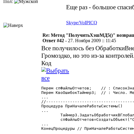
Пол:
Еще раз - большое спаси
Skype/VoIP
ICQ
Re: Метод "ПолучитьХэшМД5()" возвращ
Ответ #42 -
27. Ноября 2009 :: 11:45
Все получилось без ОбработкиВне
Громоздко, но это из-за контролей
Код
Перем спФайлыОтчетов;	 // : СписокЗначений. Файлы отчетов для перезаписи. <Значение> - новый файл-источник с полным путем, <Строка> - полное имя старого файла отчета. (Simply 26.11.2009)

Перем КвоОшибокТаймер3;	 // : Число. Мера против зацикливания для <Таймер3> (Simply 26.11.2009)

...

//-------------------------------------
Процедура ПриНачалеРаботыСистемы()

...

	Таймер3.ЗадатьОбработчикВГлобальномМодуле("ОбновитьВнешнююОбработку");

	спФайлыОтчетов=СоздатьОбъект("СписокЗначений");	// : Список файлов внешних отчетов перезаписи для <Таймер3>

...

КонецПроцедуры // ПриНачалеРаботыСистем