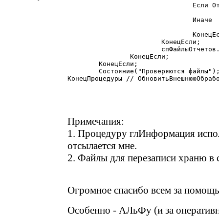
				Если ОткрытьФорму("Отчет",,ФайлОтчета)=1 Тогда

					глИнформация("# Внешний отчет '"+ФайлОтчета+"' открыт успешно!","Процедура",ИмяПроцедуры
				Иначе

					глИнформация("# Ошибка открытия внешнего отчета "+ФайлОтчета+"!","Процедура",ИмяПроцедур
				КонецЕсли;

			КонецЕсли;

			спФайлыОтчетов.УдалитьВсе();

		КонецЕсли;

	КонецЕсли;

	Состояние("Проверяются файлы");

КонецПроцедуры // ОбновитьВнешнююОбрабо
Примечания:
1. Процедуру глИнформация испол
отсылается мне.
2. Файлы для перезаписи храню в с
Огромное спасибо всем за помощ
Особенно - АЛьФу (и за оператив