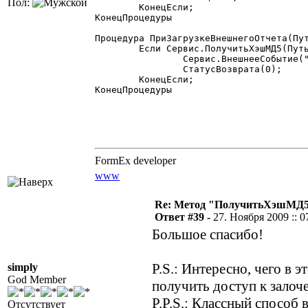
Пол:
	КонецЕсли;

КонецПроцедуры

Процедура ПриЗагрузкеВнешнегоОтчета(Пут
	Если Сервис.ПолучитьХэшМД5(Путь,1) = "1575D21A7BB0EE24D8EA5641E7232CB0" Тогда

		Сервис.ВнешнееСобытие("Отчеты","ЗаменаОтчета",Путь);

		СтатусВозврата(0);

	КонецЕсли;

КонецПроцедуры

FormEx developer
www
Re: Метод "ПолучитьХэшМД5(
Ответ #39 -
27. Ноября 2009 :: 0
Большое спасибо!
P.S.: Интересно, чего в 
simply
God Member
получить доступ к залоч
P.P.S.: Классный способ
Отсутствует