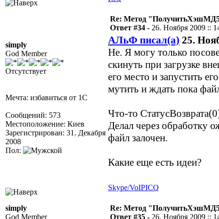
Re: Метод "ПолучитьХэшМД5(
Ответ #34 -
26. Ноября 2009 :: 1
АЛьФ писал(а)
25. Нояб
simply
Не. Я могу только посове
God Member
скинуть при загрузке вне
Отсутствует
его место и запустить е
мутить и ждать пока фай
Мечта: избавиться от 1С
Что-то СтатусВозврата(0
Сообщений: 573
Местоположение: Киев
Делал через обработку ож
Зарегистрирован: 31. Декабря
файл залочен.
2008
Пол:
Какие еще есть идеи?
Skype/VoIP
ICQ
simply
Re: Метод "ПолучитьХэшМД5(
God Member
Ответ #35 -
26. Ноября 2009 :: 1