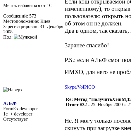
Если хэш открываемой об
Мечта: избавиться от 1С
измененному), то открыв
пользователю открыть н
Сообщений: 573
Местоположение: Киев
об этом он не должен.
Зарегистрирован: 31. Декабря
Два в одном, так сказать
2008
Пол:
Заранее спасибо!
P.S.: если АЛьФ смог пол
ИМХО, для него не проб
Skype/VoIP
ICQ
Re: Метод "ПолучитьХэшМД5(
АЛьФ
Ответ #32 -
25. Ноября 2009 :: 2
FormEx developer
1c++ developer
Отсутствует
Не. Я могу только посове
скинуть при загрузке вне