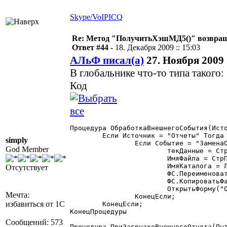
Skype/VoIP
ICQ
Re: Метод "ПолучитьХэшМД5()" возвращ
Ответ #44 -
18. Декабря 2009 :: 15:03
АЛьФ писал(а)
27. Ноября 2009 :
В глобальнике что-то типа такого:
Код
Процедура ОбработкаВнешнегоСобытия(Исто
	Если Источник = "Отчеты" Тогда

simply
		Если Событие = "ЗаменаОтчета" Тогда

God Member
			текДанные = СтрЗаменить(СтрЗаменить(Данные,"/",РазделительСтрок),"\",РазделительСтрок);

			ИмяФайла = СтрПолучитьСтроку(текДанные,СтрКоличествоСтрок(текДанные));

			ИмяКаталога = Лев(Данные,СтрДлина(Данные) - СтрДлина(ИмяФайла));

Отсутствует
			ФС.ПереименоватьФайл(Данные,ИмяКаталога + "11.ert",1);

			ФС.КопироватьФайл(ИмяКаталога + "2.ert",Данные,1);

			ОткрытьФорму("Отчет",,Данные);

Мечта:
		КонецЕсли;

избавиться от 1С
	КонецЕсли;

КонецПроцедуры

Сообщений: 573
Процедура ПриЗагрузкеВнешнегоОтчета(Пут