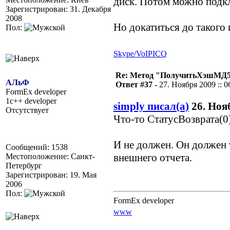
диск. Потом можно подкл
Зарегистрирован: 31. Декабря
2008
Но докатиться до такого 
Пол:
Skype/VoIP
ICQ
Re: Метод "ПолучитьХэшМД5(
АЛьФ
Ответ #37 -
27. Ноября 2009 :: 0
FormEx developer
1c++ developer
simply писал(а)
26. Нояб
Отсутствует
Что-то СтатусВозврата(0
И не должен. Он должен 
Сообщений: 1538
внешнего отчета.
Местоположение: Санкт-
Петербург
Зарегистрирован: 19. Мая
2006
Пол:
FormEx developer
www