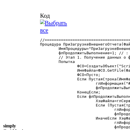
Код
//=====================================
Процедура ПриЗагрузкеВнешнегоОтчета(Фай
	ИмяПроцедуры="ПриЗагрузкеВнешнегоОтчета";

	флПродолжитьВыполнение=1; // : Число. Флаг отсутсвия ошибок

	// Этап 1. Получение данных о файле отчета

	Попытка

		ФСО=СоздатьОбъект("Scripting.FileSystemObject");

		ИмяФайла=ФСО.GetFile(ФайлОтчета).Name;

		ФСО=Пусто;

		Если ПустаяСтрока(ИмяФайла)=1 Тогда

			глИнформация("# Ошибка получения имени файла внешнего отчета "+ФайлОтчета,"Процедура",ИмяПроцедуры);

			флПродолжитьВыполнение=0;

		КонецЕсли;

		Если флПродолжитьВыполнение=1 Тогда

			ХэшФайла=глСервис.ПолучитьХэшМД5(ФайлОтчета,1);

			Если (ПустаяСтрока(ХэшФайла)=1) ИЛИ (СтрДлина(ХэшФайла)<32) Тогда

				глИнформация("# Ошибка! Нет хэш-кода внешнего отчета "+ФайлОтчета,"Процедура",ИмяПроцедуры);

				флПродолжитьВыполнение=0;

			ИначеЕсли ХэшФайла="00000000000000000000000000000000" Тогда

				глИнформация("# Ошибка! Файл внешнего отчета '"+ФайлОтчета+"' заблокирован!","Процедура",ИмяПроцедуры);

simply
				флПродолжитьВыполнение=0;
