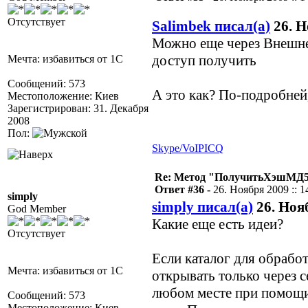
Отсутствует
Salimbek писал(а)
26. Н
Можно еще через Внешне
доступ получить
Мечта: избавиться от 1С
Сообщений: 573
А это как? По-подробней
Местоположение: Киев
Зарегистрирован: 31. Декабря
2008
Пол:
Skype/VoIP
ICQ
Re: Метод "ПолучитьХэшМД5(
Ответ #36 -
26. Ноября 2009 :: 1
simply
simply писал(а)
26. Нояб
God Member
Какие еще есть идеи?
Отсутствует
Если каталог для обработ
Мечта: избавиться от 1С
открывать только через с
любом месте при помощи 
Сообщений: 573
Местоположение: Киев