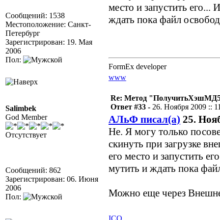
место и запустить его..
Сообщений: 1538
ждать пока файл освобод
Местоположение: Санкт-
Петербург
Зарегистрирован: 19. Мая
2006
Пол:
FormEx developer
www
Re: Метод "ПолучитьХэшМД5(
Ответ #33 -
26. Ноября 2009 :: 1
Salimbek
God Member
АЛьФ писал(а)
25. Нояб
Не. Я могу только посове
Отсутствует
скинуть при загрузке вне
его место и запустить е
мутить и ждать пока фай
Сообщений: 862
Зарегистрирован: 06. Июня
2006
Можно еще через Внешне
Пол:
ICQ