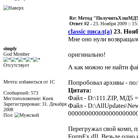
Re: Метод "ПолучитьХэшМД5(
Ответ #2 -
23. Ноября 2009 :: 15
classic писал(а)
23. Нояб
Мне оно нули возвращало
simply
оригинально!
God Member
Отсутствует
А как можно не найти ф
Попробовал архивы - пол
Мечта: избавиться от 1С
Цитата:
Сообщений: 573
Файл - D:\111.ZIP, МД
Местоположение: Киев
Зарегистрирован: 31. Декабря
Файл - D:\AllUpdates\Ne
2008
00000000000000000000
Пол:
Перегружал свой комп, п
FormEx.dll. Везьде одно 