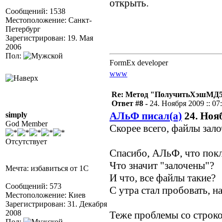
открыть.
Сообщений: 1538
Местоположение: Санкт-
Петербург
Зарегистрирован: 19. Мая
2006
Пол:
FormEx developer
www
Re: Метод "ПолучитьХэшМД5(
Ответ #8 -
24. Ноября 2009 :: 07
АЛьФ писал(а)
24. Нояб
simply
God Member
Скорее всего, файлы зал
Отсутствует
Спасибо, АЛьФ, что пок
Что значит "залочены"?
Мечта: избавиться от 1С
И что, все файлы такие?
Сообщений: 573
С утра стал пробовать, на
Местоположение: Киев
Зарегистрирован: 31. Декабря
2008
Теже проблемы со строкой
Пол: