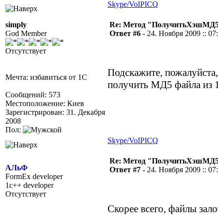
Skype/VoIP
ICQ
simply
Re: Метод "ПолучитьХэшМД5(
God Member
Ответ #6 -
24. Ноября 2009 :: 07
Отсутствует
Подскажите, пожалуйста
Мечта: избавиться от 1С
получить МД5 файла из 
Сообщений: 573
Местоположение: Киев
Зарегистрирован: 31. Декабря
2008
Пол:
Skype/VoIP
ICQ
Re: Метод "ПолучитьХэшМД5(
АЛьФ
Ответ #7 -
24. Ноября 2009 :: 07
FormEx developer
1c++ developer
Отсутствует
Скорее всего, файлы зал