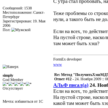
С утра стал пробовать, на
Сообщений: 1538
Местоположение: Санкт-
Теже проблемы со строко
Петербург
нули, а такого быть не д
Зарегистрирован: 19. Мая
2006
Пол:
Если на всех, то действи
На пустой строке, наско
там может быть хэш?
FormEx developer
www
Re: Метод "ПолучитьХэшМД5(
simply
Ответ #12 -
24. Ноября 2009 :: 0
God Member
АЛьФ писал(а)
24. Нояб
Отсутствует
Если на всех, то действи
На пустой строке, наско
Мечта: избавиться от 1С
какой там может быть хэ