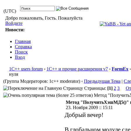
(UTC)
Добро пожаловать, Гость. Пожалуйста
Войдите
Новости:
Главная
Справка
Поиск
Вход
1С++ users forum
›
1С++ и прочие расширения v7
›
FormEx
›
нуля
(Группа Модераторов: 1c++ moderator)
‹
Предыдущая Тема
|
Сл
Страницы:
[1]
2
3
От
Метод "ПолучитьХэ
Метод "ПолучитьХэшМД5()" в
23. Ноября 2009 :: 15:11
Добрый вечер!
В глобальном модуле сд