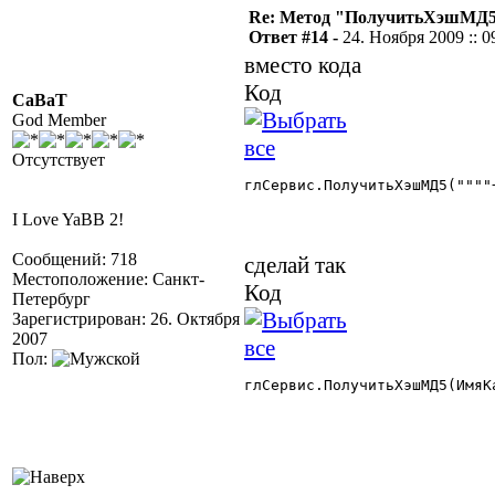
Re: Метод "ПолучитьХэшМД5(
Ответ #14 -
24. Ноября 2009 :: 0
вместо кода
Код
CaBaT
God Member
Отсутствует
глСервис.ПолучитьХэшМД5(""""
I Love YaBB 2!
Сообщений: 718
сделай так
Местоположение: Санкт-
Код
Петербург
Зарегистрирован: 26. Октября
2007
Пол:
глСервис.ПолучитьХэшМД5(ИмяК