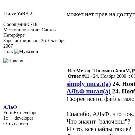
может нет прав на досту
I Love YaBB 2!
Сообщений: 718
Местоположение: Санкт-
Петербург
Зарегистрирован: 26. Октября
2007
Пол:
Re: Метод "ПолучитьХэшМД5(
Ответ #11 -
24. Ноября 2009 :: 0
simply писал(а)
24. Нояб
АЛьФ писал(а)
24. Нояб
Скорее всего, файлы зал
АЛьФ
FormEx developer
Спасибо, АЛьФ, что пок
1c++ developer
Что значит "залочены"?
Отсутствует
И что, все файлы такие?