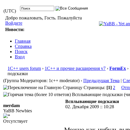
(UTC)
Добро пожаловать, Гость. Пожалуйста
Войдите
Новости:
Главная
Справка
Поиск
Вход
1С++ users forum
›
1С++ и прочие расширения v7
›
FormEx
›
подсказки
(Группа Модераторов: 1c++ moderator)
‹
Предыдущая Тема
|
Сл
Страницы:
[1]
2
Отп
Всплывающие подсказки (чис
Всплывающие подсказки
merdam
02. Декабря 2009 :: 10:28
YaBB Newbies
Отсутствует
Можно как-нибудь вы