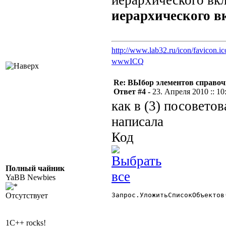
иерархического вк
иерархического в
http://www.lab32.ru/icon/favicon.ic
www
ICQ
Re: ВЫбор элементов справоч
Ответ #4 -
23. Апреля 2010 :: 10
как в (3) посоветов
написала
Код
Полный чайник
YaBB Newbies
Отсутствует
Запрос.УложитьСписокОбъектов
1C++ rocks!