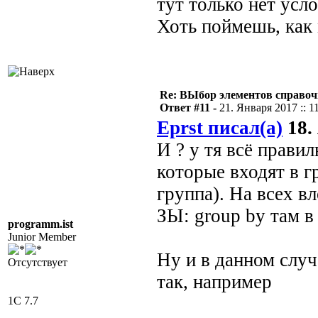
тут только нет усл
Хоть поймешь, как
Re: ВЫбор элементов справоч
Ответ #11 -
21. Января 2017 :: 1
Eprst писал(а)
18.
И ? у тя всё прави
которые входят в г
группа). На всех в
ЗЫ: group by там в
programm.ist
Junior Member
Ну и в данном случ
Отсутствует
так, например
1C 7.7