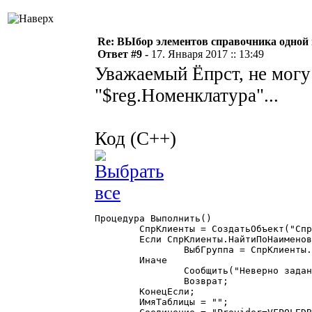
Re: ВЫбор элементов справочника одной
Ответ #9 -
17. Января 2017 :: 13:49
Уважаемый Ёпрст, не могу 
"$reg.Номенклатура"...
Код (C++)
Процедура Выполнить()

	СпрКлиенты = СоздатьОбъект("Справочник.Клиенты");

	Если СпрКлиенты.НайтиПоНаименованию("Покупатели") = 1 Тогда

		ВыбГруппа = СпрКлиенты.ТекущийЭлемент();

	Иначе

		Сообщить("Неверно задан параметр поиска");

		Возврат;

	КонецЕсли;

	ИмяТаблицы = "";
