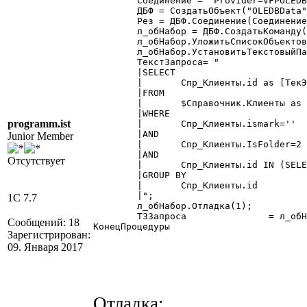
	Соединение = "Provider=VFPOLEDB.1;Data Source=" + КаталогИБ() + ";Mode=ReadWrite;Collating Sequence=MACHINE";

	ДБФ = СоздатьОбъект("OLEDBData");

	Рез = ДБФ.Соединение(Соединение);

	л_обНабор = ДБФ.СоздатьКоманду();

	л_обНабор.УложитьСписокОбъектов(ВыбГруппа, ИмяТаблицы, "Клиенты");

        л_обНабор.УстановитьТекстовыйПа
	ТекстЗапроса= "

	|SELECT

	|	Спр_Клиенты.id as [ТекЭлемент $Справочник.Клиенты]

	|FROM

	|	$Справочник.Клиенты as Спр_Клиенты

	|WHERE

programm.ist
	|	Спр_Клиенты.ismark=''

	|AND

Junior Member
	|	Спр_Клиенты.IsFolder=2

	|AND

Отсутствует
	|	Спр_Клиенты.id IN (SELECT VAL FROM :ВыбГруппа)

	|GROUP BY

	|	Спр_Клиенты.id

	|";

1C 7.7
	л_обНабор.Отладка(1);

	ТЗЗапроса		= л_обНабор.ВыполнитьИнструкцию(ТекстЗапроса);

Сообщений: 18
КонецПроцедуры 

Зарегистрирован:
09. Января 2017
Отладка: