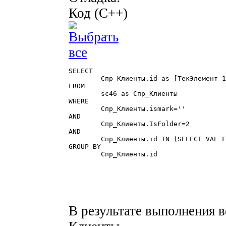
Код (C++)
SELECT

	Спр_Клиенты.id as [ТекЭлемент_1c_type_Справочник_1c_dot_Клиенты]

FROM

	sc46 as Спр_Клиенты

WHERE

	Спр_Клиенты.ismark=''

AND

	Спр_Клиенты.IsFolder=2

AND

	Спр_Клиенты.id IN (SELECT VAL FROM '94482257-488d-4f61-a46e-c4e495500810')

GROUP BY

	Спр_Клиенты.id 

В результате выполнения 