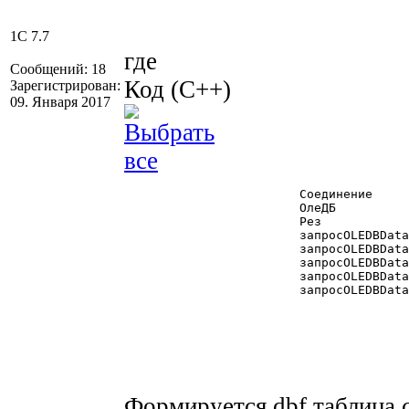
1C 7.7
где
Сообщений: 18
Код (C++)
Зарегистрирован:
09. Января 2017
			Соединение		= "Provider=VFPOLEDB.1;Data Source=" + КаталогИБ() + ";Mode=ReadWrite;Collating Sequence=MACHINE";

			ОлеДБ			= СоздатьОбъект("OLEDBData");

			Рез				= ОлеДБ.Соединение(Соединение);

			запросOLEDBData	= ОлеДБ.СоздатьКоманду();

			запросOLEDBData.Выполнить("EXECSCRIPT('SET ANSI OFF')");

			запросOLEDBData.Выполнить("EXECSCRIPT('SET REPROCESS TO 60 SECONDS')");

			запросOLEDBData.Выполнить("EXECSCRIPT('SET REFRESH TO 0,-1')");

			запросOLEDBData.Выполнить("Exec('SET TABLEVALIDATE TO 0')");

Формируется dbf таблица 