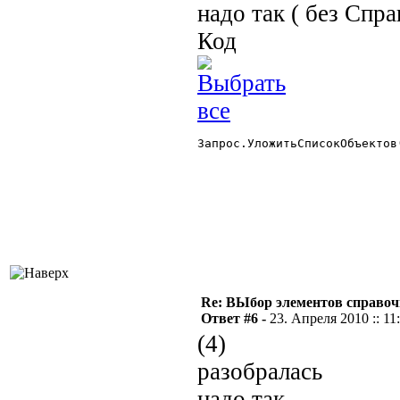
надо так ( без Спра
Код
Запрос.УложитьСписокОбъектов
Re: ВЫбор элементов справоч
Ответ #6 -
23. Апреля 2010 :: 11
(4)
разобралась
надо так