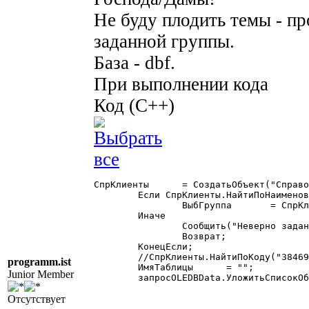
Не буду плодить темы - пр
заданной группы.
База - dbf.
При выполнении кода
Код (C++)
СпрКлиенты	= СоздатьОбъект("Справочник.Клиенты");

	Если СпрКлиенты.НайтиПоНаименованию("Покупатели") = 1 Тогда

		ВыбГруппа	= СпрКлиенты.ТекущийЭлемент();

	Иначе

		Сообщить("Неверно задан параметр поиска");

		Возврат;

	КонецЕсли;

	//СпрКлиенты.НайтиПоКоду("38469");

programm.ist
	ИмяТаблицы	= "";

Junior Member
	запросOLEDBData.УложитьСписокОбъектов(ВыбГруппа, ИмяТаблицы, "Клиенты"); 

Отсутствует