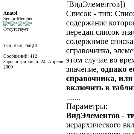
[ВидЭлементов])
Список - тип: Спис
Anatol
Senior Member
содержание которог
Отсутствует
передан список зна
содержимое списка
тыц, пыц, тыц!!!
справочника, элемен
Сообщений: 412
этом случае во вр
Зарегистрирован: 24. Апреля
2009
значение,
однако е
справочника, или 
включить в табли
.......
Параметры:
ВидЭлементов - т
иерархического вкл