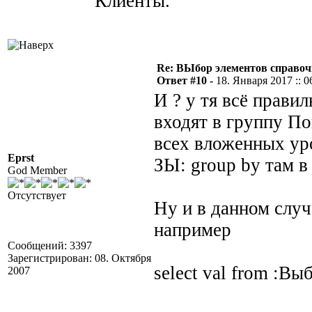
Клиенты.
Re: ВЫбор элементов справоч
Ответ #10 -
18. Января 2017 :: 0
И ? у тя всё прави
входят в группу По
всех вложенных ур
Eprst
ЗЫ: group by там в
God Member
Отсутствует
Ну и в данном случ
например
Сообщений: 3397
Зарегистрирован: 08. Октября
select val from :В
2007