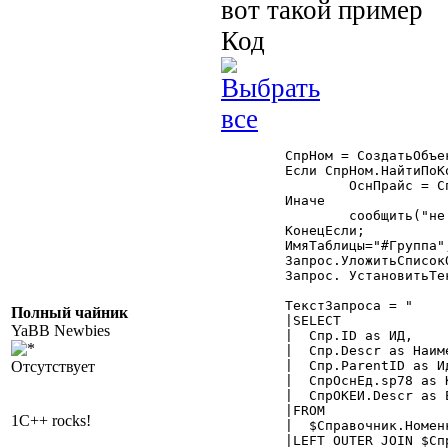
вот такой пример
Код
	СпрНом = СоздатьОбъект("Справочник.Номенклатура");

	Если СпрНом.НайтиПоКоду("000")=1 Тогда

		ОснПрайс = СпрНом.ТекущийЭлемент();//группа

	Иначе

		сообщить("не нашли Основной прайс");

	КонецЕсли;	                          

	ИмяТаблицы="#Группа";

	Запрос.УложитьСписокОбъектов(ОснПрайс,ИмяТаблицы);

	Запрос. УстановитьТекстовыйПараметр ("Группа", ИмяТаблицы);

	ТекстЗапроса = "

Полный чайник
	|SELECT

YaBB Newbies
	|  Спр.ID as ИД,

	|  Спр.Descr as Наименование,

Отсутствует
	|  Спр.ParentID as ИдРодителя,

	|  СпрОснЕд.sp78 as КолУпак,

	|  СпрОКЕИ.Descr as Единица

	|FROM

1C++ rocks!
	|  $Справочник.Номенклатура as Спр  

	|LEFT OUTER JOIN $Справочник.Единицы as СпрОснЕд ON Спр.sp94 = СпрОснЕд.ID  
