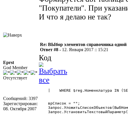
"Покупатели". При указани
И что я делаю не так?
Re: ВЫбор элементов справочника одной
Ответ #8 -
12. Января 2017 :: 15:21
Код
Eprst
God Member
Отсутствует
    |    WHERE $reg.Номенклатура IN (SE
Сообщений: 3397
Зарегистрирован:
    врСписок = "";

    Запрос.УложитьСписокОбъектов(ВыбНом
08. Октября 2007
    Запрос.УстановитьТекстовыйПараметр(