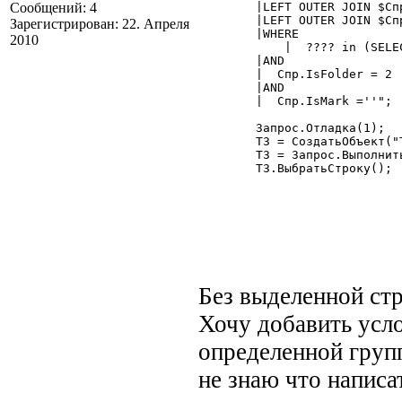
Сообщений: 4
	|LEFT OUTER JOIN $Справочник.Единицы as СпрБазЕд ON Спр.sp86 = СпрБазЕд.ID

	|LEFT OUTER JOIN $Справочник.ОКЕИ as СпрОКЕИ ON СпрБазЕд.sp79 = СпрОКЕИ.ID

Зарегистрирован: 22. Апреля
2010
            |  ???? in (SELE
	|AND

	|  Спр.IsFolder = 2

	|AND

	|  Спр.IsMark =''";

   	Запрос.Отладка(1);

	ТЗ = СоздатьОбъект("ТаблицаЗначений");

	ТЗ = Запрос.ВыполнитьИнструкцию(ТекстЗапроса);

	ТЗ.ВыбратьСтроку();

Без выделенной стр
Хочу добавить усло
определенной груп
не знаю что написа