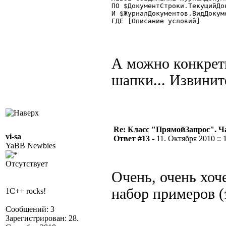
ПО $ДокументСтроки.ТекущийДо
И $ЖурналДокументов.ВидДокум
ГДЕ [Описание условий] 

А можно конкрет
шапки... Извините
Re: Класс "ПрямойЗапрос". Ч
vi-sa
Ответ #13 -
11. Октября 2010 :: 
YaBB Newbies
Отсутствует
Очень, очень хоч
набор примеров 
1C++ rocks!
Сообщений: 3
Зарегистрирован: 28.