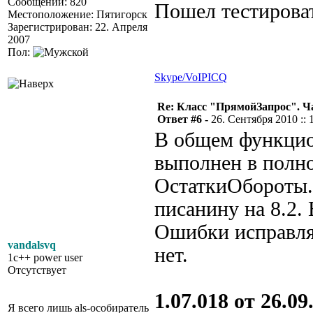
Сообщений: 820
Пошел тестирова
Местоположение: Пятигорск
Зарегистрирован: 22. Апреля
2007
Пол:
Skype/VoIP
ICQ
Re: Класс "ПрямойЗапрос". Ч
Ответ #6 -
26. Сентября 2010 :: 
В общем функцио
выполнен в полно
ОстаткиОбороты.
писанину на 8.2.
Ошибки исправлят
vandalsvq
нет.
1c++ power user
Отсутствует
1.07.018 от 26.09.
Я всего лишь als-особиратель