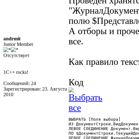
Проведен хранятс
"ЖурналДокумент
полю $Представл
А отборы и проче
andrmit
все.
Junior Member
Отсутствует
Как правило текст
1C++ rocks!
Код
Сообщений: 24
Зарегистрирован: 23. Августа
2010
ВЫБРАТЬ [Поля выбора]

ИЗ ДокументСтроки.ВидДокумен
ЛЕВОЕ СОЕДИНЕНИЕ Документ.Ви
ПО $ДокументСтроки.ТекущийДо
ЛЕВОЕ СОЕДИНЕНИЕ ЖурналДокум