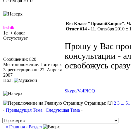
Сентября 2010
Re: Класс "ПрямойЗапрос". Ч
leshik
Ответ #14 -
11. Октября 2010 :: 
1c++ donor
Отсутствует
Прошу у Вас прощ
консультации - а
Сообщений: 820
освобожусь сраз
Местоположение: Пятигорск
Зарегистрирован: 22. Апреля
2007
Пол:
Skype/VoIP
ICQ
Страницы:
[1]
2
3
...
51
‹
Предыдущая Тема
|
Следующая Тема
›
« Главная
‹ Раздел