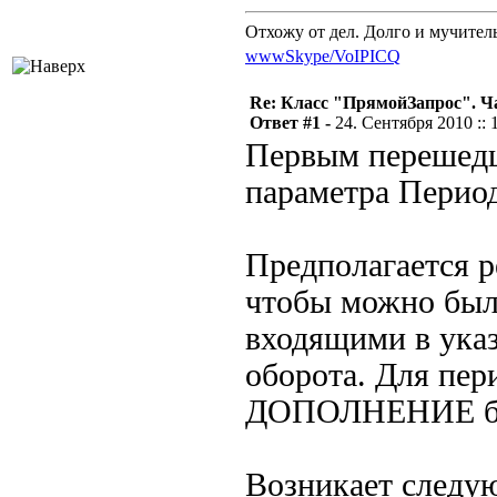
Отхожу от дел. Долго и мучител
www
Skype/VoIP
ICQ
Re: Класс "ПрямойЗапрос". Ч
Ответ #1 -
24. Сентября 2010 :: 
Первым перешедш
параметра Перио
Предполагается р
чтобы можно был
входящими в ука
оборота. Для пе
ДОПОЛНЕНИЕ буд
Возникает следую