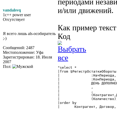
периодами незави
и/или движений.
vandalsvq
1c++ power user
Отсутствует
Как пример текст
Я всего лишь als-особиратель
Код
;-)
Сообщений: 2487
Местоположение: Уфа
Зарегистрирован: 18. Июля
2007
Пол:
"select *

|from $РегистрОстаткиОбороты.
|		:НачПериода,

|		:КонПериода,

|		ДЕНЬ ДОПОЛНЕНИЕ,

|		,

|		,

|		(Контрагент,Договор),

|		(Количество)) as ОстаткиОбороты

|order by

|	Контрагент, Договор, НачалоПериода" 
