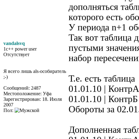
дополняться табл
которого есть об
У периода n+1 об
Так вот таблица 
vandalsvq
пустыми значения
1c++ power user
Отсутствует
набор пересечени
Я всего лишь als-особиратель
Т.е. есть таблица
;-)
01.01.10 | КонтрА
Сообщений: 2487
Местоположение: Уфа
01.01.10 | КонтрБ
Зарегистрирован: 18. Июля
2007
Обороты за 02.01
Пол:
Дополненная таб