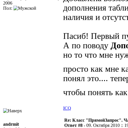
2006
дополнения табл
Пол:
наличия и отсутс
Пасиб! Первый пу
А по поводу
Доп
но то что мне ну
просто как мне к
понял это.... те
чтобы понять как
ICQ
Re: Класс "ПрямойЗапрос". Ч
andrmit
Ответ #8 -
09. Октября 2010 :: 1