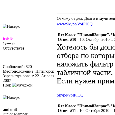
Отхожу от дел. Долго и мучител
www
Skype/VoIP
ICQ
Re: Класс "ПрямойЗапрос". Ч
leshik
Ответ #10 -
10. Октября 2010 :: 
1c++ donor
Хотелось бы допо
Отсутствует
отбора по котор
наложить фильтр 
Сообщений: 820
табличной части.
Местоположение: Пятигорск
Зарегистрирован: 22. Апреля
Если нужен приме
2007
Пол:
Skype/VoIP
ICQ
Re: Класс "ПрямойЗапрос". Ч
andrmit
Ответ #11 -
10. Октября 2010 :: 
Junior Member