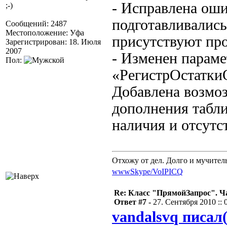
- Исправлена оши
;-)
подготавливались
Сообщений: 2487
Местоположение: Уфа
присутствуют пр
Зарегистрирован: 18. Июля
2007
- Изменен парам
Пол:
«РегистрОстатки
Добавлена возмо
дополнения табл
наличия и отсутс
Отхожу от дел. Долго и мучител
www
Skype/VoIP
ICQ
Re: Класс "ПрямойЗапрос". Ч
Ответ #7 -
27. Сентября 2010 :: 
vandalsvq писал(