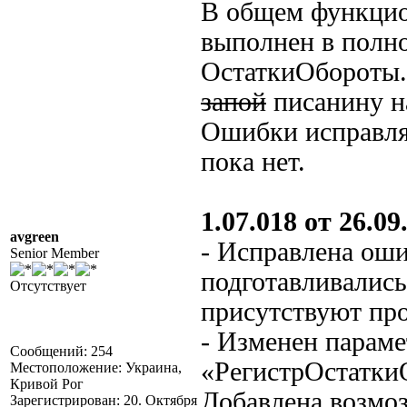
В общем функцио
выполнен в полно
ОстаткиОбороты. 
запой
писанину на
Ошибки исправля
пока нет.
1.07.018 от 26.09.
avgreen
- Исправлена оши
Senior Member
подготавливались
Отсутствует
присутствуют пр
- Изменен парам
Сообщений: 254
«РегистрОстатки
Местоположение: Украина,
Кривой Рог
Добавлена возмо
Зарегистрирован: 20. Октября