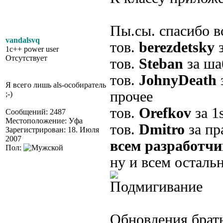
Пы.сы. спасибо в
vandalsvq
тов.
berezdetsky
з
1c++ power user
Отсутствует
тов.
Steban
за ша
тов.
JohnyDeath
Я всего лишь als-особиратель
прочее
;-)
тов.
Orefkov
за 1s
Сообщений: 2487
Местоположение: Уфа
тов.
Dmitro
за пр
Зарегистрирован: 18. Июля
2007
всем разработч
Пол:
ну и всем осталь
Обновления брат