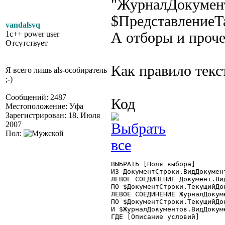
"ЖурналДокумент
$ПредставлениеТ
vandalsvq
1c++ power user
А отборы и проче
Отсутствует
Как правило текст
Я всего лишь als-особиратель
;-)
Сообщений: 2487
Код
Местоположение: Уфа
Зарегистрирован: 18. Июля
2007
Пол:
ВЫБРАТЬ [Поля выбора]

ИЗ ДокументСтроки.ВидДокумен
ЛЕВОЕ СОЕДИНЕНИЕ Документ.Ви
ПО $ДокументСтроки.ТекущийДо
ЛЕВОЕ СОЕДИНЕНИЕ ЖурналДокум
ПО $ДокументСтроки.ТекущийДо
И $ЖурналДокументов.ВидДокум
ГДЕ [Описание условий] 
