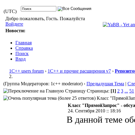
(UTC)
Добро пожаловать, Гость. Пожалуйста
Войдите
Новости:
Главная
Справка
Поиск
Вход
1С++ users forum
›
1С++ и прочие расширения v7
›
Репозито
2.
(Группа Модераторов: 1c++ moderator)
‹
Предыдущая Тема
|
Сл
Страницы:
[1]
2
3
...
51
Класс "ПрямойЗапр
Класс "ПрямойЗапрос" - обсуж
24. Сентября 2010 :: 18:16
В данной теме о