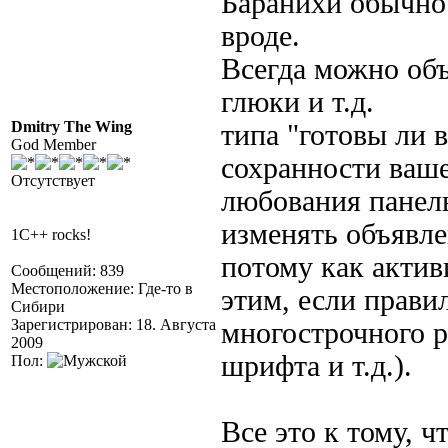
Баранихи обычно 
вроде.
Всегда можно объ
глюки и т.д.
Dmitry The Wing
типа "готовы ли 
God Member
сохранности ваше
Отсутствует
любования панел
изменять объявле
1C++ rocks!
потому как актив
Сообщений: 839
Местоположение: Где-то в
этим, если прави
Сибири
Зарегистрирован: 18. Августа
многострочного р
2009
шрифта и т.д.).
Пол:
Все это к тому, ч