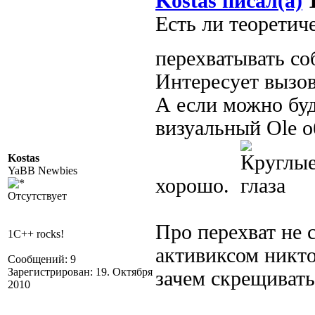
Kostas писал(а)
1
Есть ли теоретич
перехватывать со
Интересует вызов 
А если можно буд
визуальный Ole о
Kostas
YaBB Newbies
хорошо.
Отсутствует
Про перехват не 
1C++ rocks!
активиксом никто 
Сообщений: 9
Зарегистрирован: 19. Октября
зачем скрещивать
2010