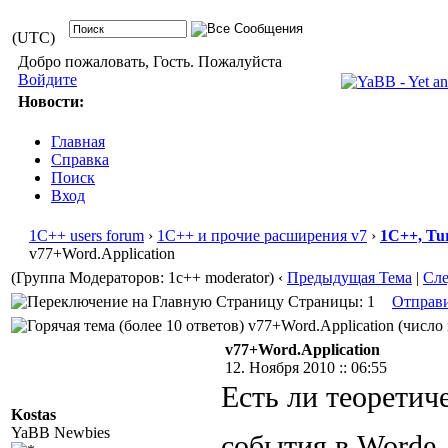
(UTC)
Добро пожаловать, Гость. Пожалуйста
Войдите
Новости:
Главная
Справка
Поиск
Вход
1С++ users forum
›
1С++ и прочие расширения v7
›
1С++, Tu
v77+Word.Application
(Группа Модераторов: 1c++ moderator)
‹
Предыдущая Тема
|
Сл
Страницы: 1
Отправ
v77+Word.Application (число 
v77+Word.Application
12. Ноября 2010 :: 06:55
Есть ли теоретич
Kostas
YaBB Newbies
события в Worde. 