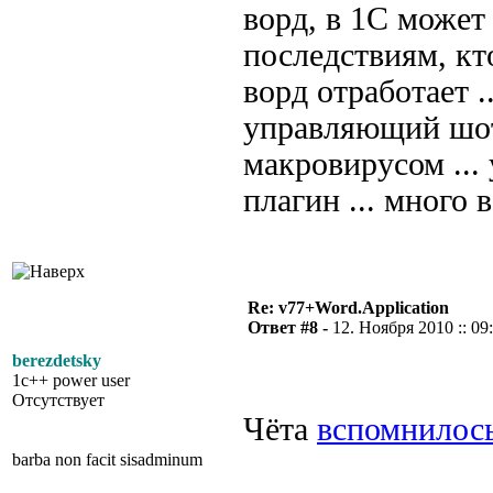
ворд, в 1С может
последствиям, кто
ворд отработает .
управляющий шотк
макровирусом ... 
плагин ... много 
Re: v77+Word.Application
Ответ #8 -
12. Ноября 2010 :: 09
berezdetsky
1c++ power user
Отсутствует
Чёта
вспомнилос
barba non facit sisadminum