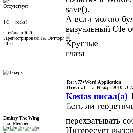
Отсутствует
save().
А если можно буд
1C++ rocks!
визуальный Ole о
Сообщений: 9
Зарегистрирован: 19. Октября
2010
Re: v77+Word.Application
Ответ #1 -
12. Ноября 2010 :: 07
Kostas писал(а)
1
Есть ли теоретич
Dmitry The Wing
перехватывать со
God Member
Интересует вызов 