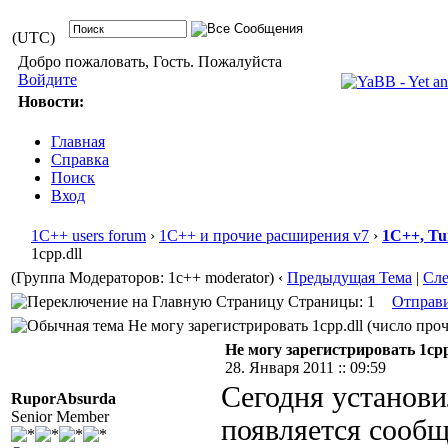
(UTC)
Добро пожаловать, Гость. Пожалуйста
Войдите
Новости:
Главная
Справка
Поиск
Вход
1С++ users forum
›
1С++ и прочие расширения v7
›
1С++, Tu
1cpp.dll
(Группа Модераторов: 1c++ moderator)
‹
Предыдущая Тема
|
Сл
Страницы: 1
Отправ
Не могу зарегистрировать 1cpp.dll (число проч
Не могу зарегистрировать 1cpp
28. Января 2011 :: 09:59
Сегодня установи
RuporAbsurda
Senior Member
появляется сообщ